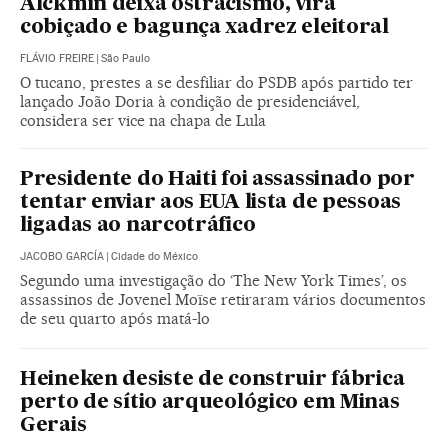
Alckmin deixa ostracismo, vira
cobiçado e bagunça xadrez eleitoral
FLÁVIO FREIRE
|
São Paulo
O tucano, prestes a se desfiliar do PSDB após partido ter
lançado João Doria à condição de presidenciável,
considera ser vice na chapa de Lula
Presidente do Haiti foi assassinado por
tentar enviar aos EUA lista de pessoas
ligadas ao narcotráfico
JACOBO GARCÍA
|
Cidade do México
Segundo uma investigação do ‘The New York Times’, os
assassinos de Jovenel Moïse retiraram vários documentos
de seu quarto após matá-lo
Heineken desiste de construir fábrica
perto de sítio arqueológico em Minas
Gerais