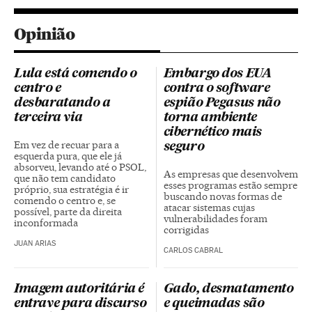
Opinião
Lula está comendo o
Embargo dos EUA
centro e
contra o software
desbaratando a
espião Pegasus não
terceira via
torna ambiente
cibernético mais
Em vez de recuar para a
seguro
esquerda pura, que ele já
absorveu, levando até o PSOL,
As empresas que desenvolvem
que não tem candidato
esses programas estão sempre
próprio, sua estratégia é ir
buscando novas formas de
comendo o centro e, se
atacar sistemas cujas
possível, parte da direita
vulnerabilidades foram
inconformada
corrigidas
JUAN ARIAS
CARLOS CABRAL
Imagem autoritária é
Gado, desmatamento
entrave para discurso
e queimadas são