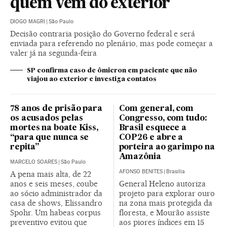
quem vem do exterior
DIOGO MAGRI
|
São Paulo
Decisão contraria posição do Governo federal e será
enviada para referendo no plenário, mas pode começar a
valer já na segunda-feira
SP confirma caso de ômicron em paciente que não
viajou ao exterior e investiga contatos
78 anos de prisão para
Com general, com
os acusados pelas
Congresso, com tudo:
mortes na boate Kiss,
Brasil esquece a
“para que nunca se
COP26 e abre a
repita”
porteira ao garimpo na
Amazônia
MARCELO SOARES
|
São Paulo
AFONSO BENITES
|
Brasília
A pena mais alta, de 22
anos e seis meses, coube
General Heleno autoriza
ao sócio administrador da
projeto para explorar ouro
casa de shows, Elissandro
na zona mais protegida da
Spohr. Um habeas corpus
floresta, e Mourão assiste
preventivo evitou que
aos piores índices em 15