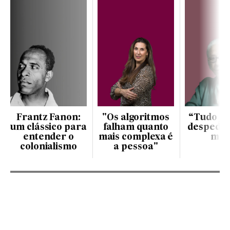
Frantz Fanon:
"Os algoritmos
“Tudo já
um clássico para
falham quanto
despedid
entender o
mais complexa é
mim
colonialismo
a pessoa"