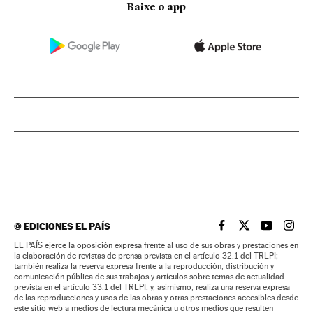
Baixe o app
©
EDICIONES EL PAÍS
EL PAÍS BRASIL EN
EL PAÍS BRASI
EL PAÍS B
EL PA
EL PAÍS ejerce la oposición expresa frente al uso de sus obras y prestaciones en
la elaboración de revistas de prensa prevista en el artículo 32.1 del TRLPI;
también realiza la reserva expresa frente a la reproducción, distribución y
comunicación pública de sus trabajos y artículos sobre temas de actualidad
prevista en el artículo 33.1 del TRLPI; y, asimismo, realiza una reserva expresa
de las reproducciones y usos de las obras y otras prestaciones accesibles desde
este sitio web a medios de lectura mecánica u otros medios que resulten