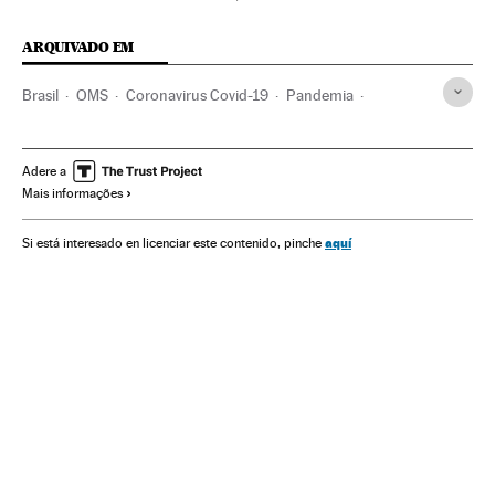
ARQUIVADO EM
Brasil
OMS
Coronavirus Covid-19
Pandemia
Coronavirus
Doenças infecciosas
Doenças respiratórias
Ministério Saúde
Vacinação
Vacinas
Adere a
Mais informações
aquí
Si está interesado en licenciar este contenido, pinche