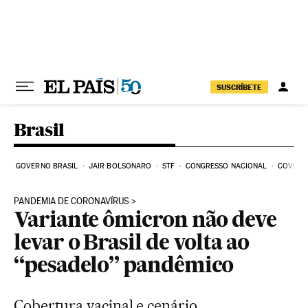
Pular para o conteúdo
SUSCRÍBETE
Brasil
GOVERNO BRASIL
JAIR BOLSONARO
STF
CONGRESSO NACIONAL
COVID-1
PANDEMIA DE CORONAVÍRUS
Variante ômicron não deve
levar o Brasil de volta ao
“pesadelo” pandêmico
Cobertura vacinal e cenário