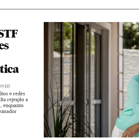
STF
es
tica
:23
EST
ltos e redes
lta rejeição a
a, enquanto
quisador