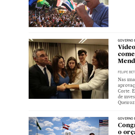
GOVERNO 
Vídeo
come
Mend
FELIPE BET
Nas ima
aprovaç
Corte. 
de inve
Queiroz
GOVERNO 
Congr
o orç