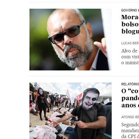
GOVERNO 
Morae
bolso
blogu
LUCAS BER
Alvo de 
com vis
o minis
RELATÓRIO
O “co
pande
anos 
AFONSO BE
Segundo
mandatá
da CPI 