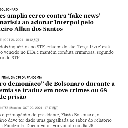
BOLSONARO
s amplia cerco contra ‘fake news’
narista ao acionar Interpol pelo
eiro Allan dos Santos
TI
|
OCT 21, 2021 - 19:12
EDT
dois inquéritos no STF, criador do site ‘Terça Livre’ está
to vencido no EUA e mantém conduta criminosa, segundo
tro do STF
 FINAL DA CPI DA PANDEMIA
ro demoníaco” de Bolsonaro durante a
mia se traduz em nove crimes ou 68
de prisão
NITES
|
Brasília
|
OCT 20, 2021 - 17:17
EDT
 o primogênito do presidente, Flávio Bolsonaro, o
rio deve ter dado uma gargalhada ao saber do relatório
da Pandemia. Documento será votado no dia 26