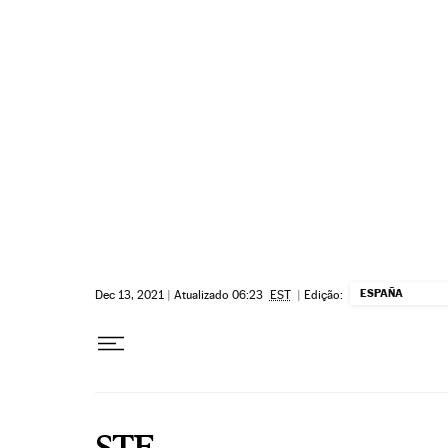
Pular para o conteúdo
ESPAÑA
Dec 13, 2021
|
Atualizado 06:23
EST
|
Edição:
STF