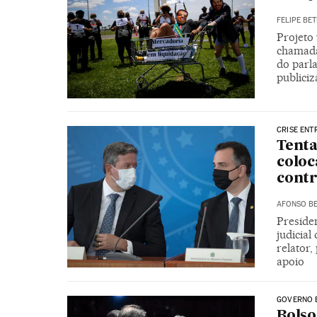
FELIPE BET
Projeto 
chamada
do parl
publiciz
CRISE ENT
Tenta
coloc
cont
AFONSO BE
Preside
judicia
relator
apoio
GOVERNO 
Bolso