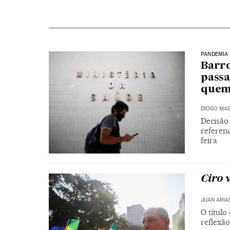
PANDEMIA
Barro
passa
quem
DIOGO MAG
Decisão
referen
feira
Ciro 
JUAN ARIA
O títul
reflexão