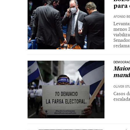
para 
AFONSO BE
Levanta
menos 3
viabiliz
Senador
reclama
DEMOCRAC
Maior
manda
OLIVER ST
Casos d
escalada