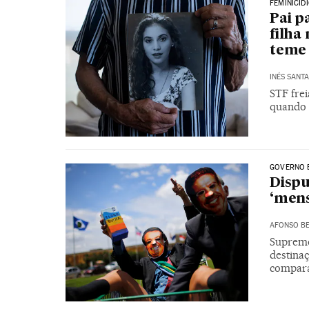
FEMINICÍD
Pai p
filha
teme 
INÉS SANT
STF fre
quando 
GOVERNO 
Dispu
‘mens
AFONSO BE
Supremo 
destinaç
compara