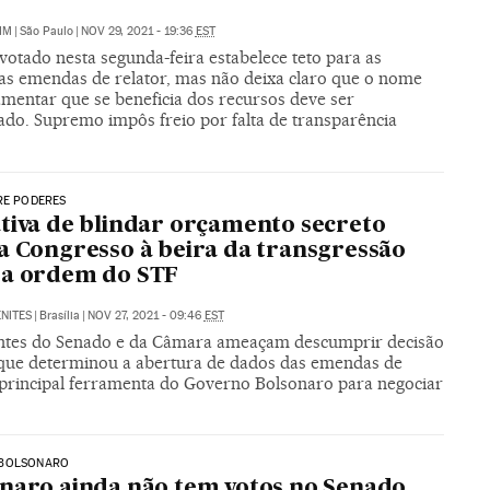
IM
|
São Paulo
|
NOV 29, 2021 - 19:36
EST
votado nesta segunda-feira estabelece teto para as
s emendas de relator, mas não deixa claro que o nome
amentar que se beneficia dos recursos deve ser
ado. Supremo impôs freio por falta de transparência
RE PODERES
tiva de blindar orçamento secreto
a Congresso à beira da transgressão
ra ordem do STF
NITES
|
Brasília
|
NOV 27, 2021 - 09:46
EST
ntes do Senado e da Câmara ameaçam descumprir decisão
l que determinou a abertura de dados das emendas de
, principal ferramenta do Governo Bolsonaro para negociar
BOLSONARO
naro ainda não tem votos no Senado