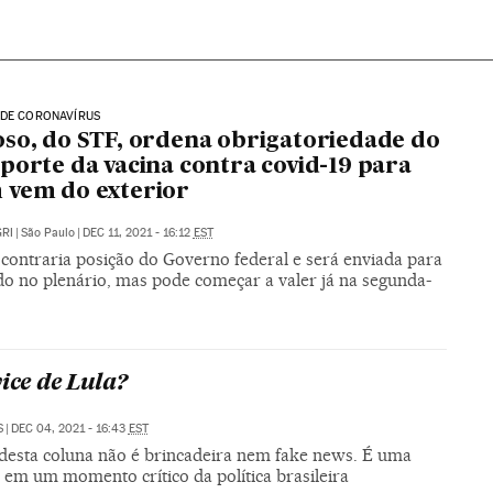
 DE CORONAVÍRUS
so, do STF, ordena obrigatoriedade do
porte da vacina contra covid-19 para
 vem do exterior
RI
|
São Paulo
|
DEC 11, 2021 - 16:12
EST
 contraria posição do Governo federal e será enviada para
do no plenário, mas pode começar a valer já na segunda-
vice de Lula?
S
|
DEC 04, 2021 - 16:43
EST
o desta coluna não é brincadeira nem fake news. É uma
 em um momento crítico da política brasileira