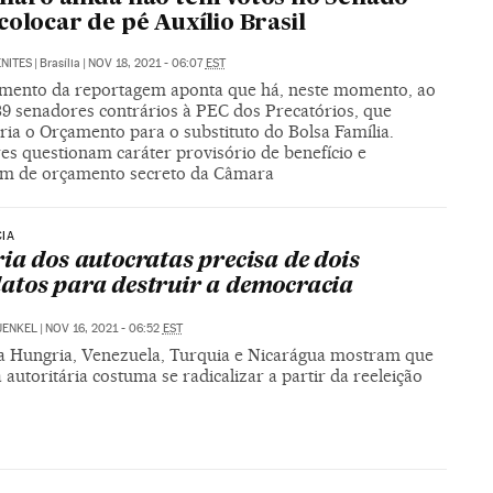
colocar de pé Auxílio Brasil
NITES
|
Brasília
|
NOV 18, 2021 - 06:07
EST
mento da reportagem aponta que há, neste momento, ao
9 senadores contrários à PEC dos Precatórios, que
aria o Orçamento para o substituto do Bolsa Família.
es questionam caráter provisório de benefício e
m de orçamento secreto da Câmara
IA
ia dos autocratas precisa de dois
tos para destruir a democracia
UENKEL
|
NOV 16, 2021 - 06:52
EST
a Hungria, Venezuela, Turquia e Nicarágua mostram que
 autoritária costuma se radicalizar a partir da reeleição