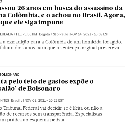
IO
assou 26 anos em busca do assassino da
 na Colômbia, e o achou no Brasil. Agora,
que ele siga impune
AEULALIA
/
FELIPE BETIM
|
Bogotá / São Paulo
|
NOV 14, 2021 - 10:58
EST
ia a extradição para a Colômbia de um homicida foragido,
faltam dois anos para que a sentença original prescreva
BOLSONARO
ta pelo teto de gastos expõe o
alão’ de Bolsonaro
NITES
|
Brasília
|
NOV 08, 2021 - 20:22
EST
Tribunal Federal vai decidir se é lícita ou não a
ão de recursos sem transparência. Especialistas
m prática ao esquema petista