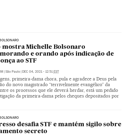
BOLSONARO
 mostra Michelle Bolsonaro
morando e orando após indicação de
onça ao STF
IM
|
São Paulo
|
DEC 04, 2021 - 12:51
EST
gens, primeira-dama chora, pula e agradece a Deus pela
ão do novo magistrado “terrivelmente evangélico” da
Entre os processos que ele deverá herdar, está um pedido
stigação da primeira-dama pelos cheques depositados por
BOLSONARO
esso desafia STF e mantém sigilo sobre
amento secreto