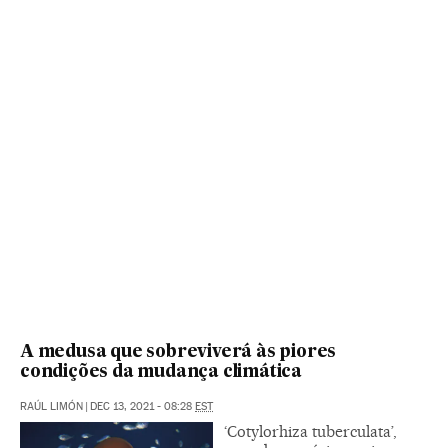
A medusa que sobreviverá às piores
condições da mudança climática
RAÚL LIMÓN
|
DEC 13, 2021 - 08:28
EST
‘Cotylorhiza tuberculata’,