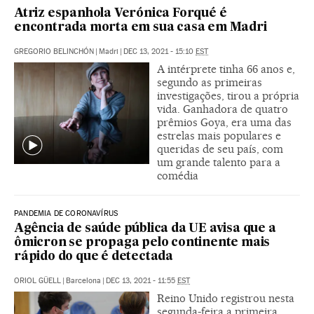
Atriz espanhola Verónica Forqué é
encontrada morta em sua casa em Madri
GREGORIO BELINCHÓN
|
Madri
|
DEC 13, 2021 - 15:10
EST
A intérprete tinha 66 anos e,
segundo as primeiras
investigações, tirou a própria
vida. Ganhadora de quatro
prêmios Goya, era uma das
estrelas mais populares e
queridas de seu país, com
um grande talento para a
comédia
PANDEMIA DE CORONAVÍRUS
Agência de saúde pública da UE avisa que a
ômicron se propaga pelo continente mais
rápido do que é detectada
ORIOL GÜELL
|
Barcelona
|
DEC 13, 2021 - 11:55
EST
Reino Unido registrou nesta
segunda-feira a primeira