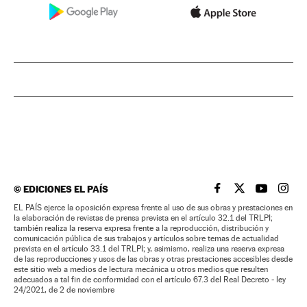
©
EDICIONES EL PAÍS
EL PAÍS BRASIL EN
EL PAÍS BRASI
EL PAÍS B
EL PA
EL PAÍS ejerce la oposición expresa frente al uso de sus obras y prestaciones en
la elaboración de revistas de prensa prevista en el artículo 32.1 del TRLPI;
también realiza la reserva expresa frente a la reproducción, distribución y
comunicación pública de sus trabajos y artículos sobre temas de actualidad
prevista en el artículo 33.1 del TRLPI; y, asimismo, realiza una reserva expresa
de las reproducciones y usos de las obras y otras prestaciones accesibles desde
este sitio web a medios de lectura mecánica u otros medios que resulten
adecuados a tal fin de conformidad con el artículo 67.3 del Real Decreto - ley
24/2021, de 2 de noviembre