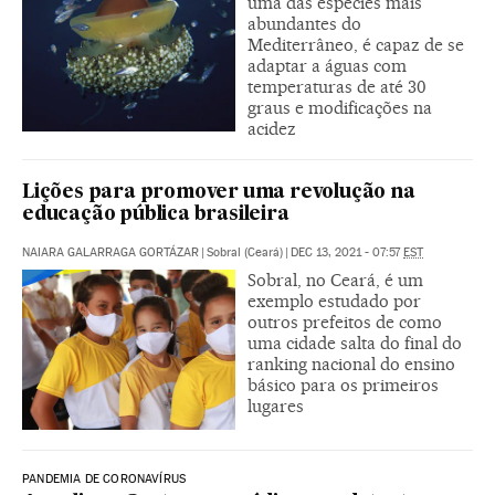
uma das espécies mais
abundantes do
Mediterrâneo, é capaz de se
adaptar a águas com
temperaturas de até 30
graus e modificações na
acidez
Lições para promover uma revolução na
educação pública brasileira
NAIARA GALARRAGA GORTÁZAR
|
Sobral (Ceará)
|
DEC 13, 2021 - 07:57
EST
Sobral, no Ceará, é um
exemplo estudado por
outros prefeitos de como
uma cidade salta do final do
ranking nacional do ensino
básico para os primeiros
lugares
PANDEMIA DE CORONAVÍRUS