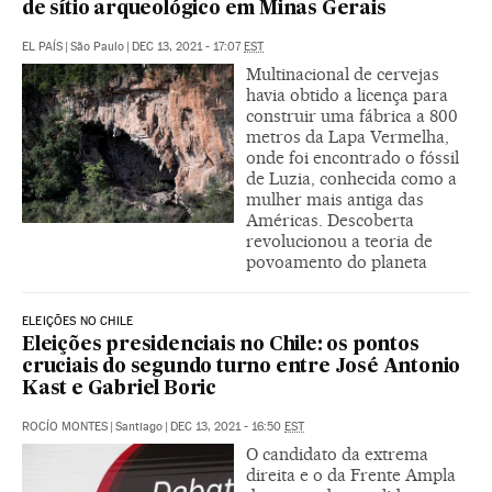
de sítio arqueológico em Minas Gerais
EL PAÍS
|
São Paulo
|
DEC 13, 2021 - 17:07
EST
Multinacional de cervejas
havia obtido a licença para
construir uma fábrica a 800
metros da Lapa Vermelha,
onde foi encontrado o fóssil
de Luzia, conhecida como a
mulher mais antiga das
Américas. Descoberta
revolucionou a teoria de
povoamento do planeta
ELEIÇÕES NO CHILE
Eleições presidenciais no Chile: os pontos
cruciais do segundo turno entre José Antonio
Kast e Gabriel Boric
ROCÍO MONTES
|
Santiago
|
DEC 13, 2021 - 16:50
EST
O candidato da extrema
direita e o da Frente Ampla