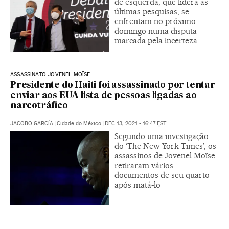
de esquerda, que lidera as
últimas pesquisas, se
enfrentam no próximo
domingo numa disputa
marcada pela incerteza
ASSASSINATO JOVENEL MOÏSE
Presidente do Haiti foi assassinado por tentar
enviar aos EUA lista de pessoas ligadas ao
narcotráfico
JACOBO GARCÍA
|
Cidade do México
|
DEC 13, 2021 - 16:47
EST
Segundo uma investigação
do ‘The New York Times’, os
assassinos de Jovenel Moïse
retiraram vários
documentos de seu quarto
após matá-lo