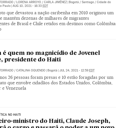
 TORRADO
/
LORENA ARROYO
/
CARLA JIMÉNEZ
|
Bogotá / Santiago / Cidade do
ão Paulo
|
AUG 10, 2021 - 16:33
EDT
to que devastou a nação caribenha em 2010 originou um
ue mantém dezenas de milhares de migrantes
entes de Brasil e Chile retidos em destinos como Colômbia
o
é quem no magnicídio de Jovenel
, presidente do Haiti
 TORRADO
/
CATALINA OQUENDO
|
Bogotá
|
JUL 24, 2021 - 12:59
EDT
nos 26 pessoas foram presas e 10 estão foragidas por um
nato que envolve cidadãos dos Estados Unidos, Colômbia,
 e Venezuela
TICA NO HAITI
iro-ministro do Haiti, Claude Joseph,
rá o cargo e passará o poder a um novo