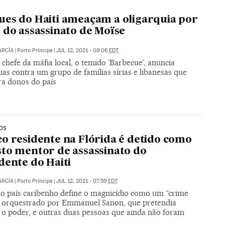
es do Haiti ameaçam a oligarquia por
 do assassinato de Moïse
ARCÍA
|
Porto Príncipe
|
JUL 12, 2021 - 09:06
EDT
chefe da máfia local, o temido ‘Barbecue’, anuncia
ias contra um grupo de famílias sírias e libanesas que
ra donos do país
OS
o residente na Flórida é detido como
to mentor de assassinato do
dente do Haiti
ARCÍA
|
Porto Príncipe
|
JUL 12, 2021 - 07:59
EDT
 do país caribenho define o magnicídio como um “crime
o” orquestrado por Emmanuel Sanon, que pretendia
 o poder, e outras duas pessoas que ainda não foram