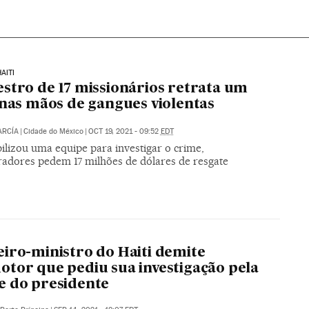
AITI
stro de 17 missionários retrata um
 nas mãos de gangues violentas
ARCÍA
|
Cidade do México
|
OCT 19, 2021 - 09:52
EDT
ilizou uma equipe para investigar o crime,
radores pedem 17 milhões de dólares de resgate
iro-ministro do Haiti demite
tor que pediu sua investigação pela
 do presidente