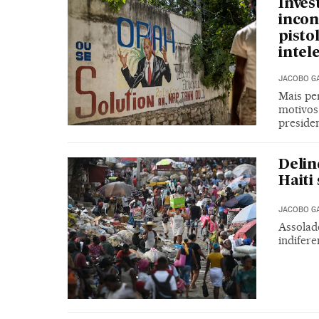
Inves
incon
pisto
intel
JACOBO G
Mais pe
motivos
preside
Delin
Haiti
JACOBO G
Assolado
indifere