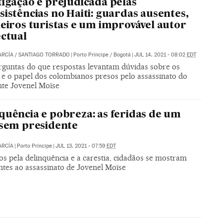
tigação é prejudicada pelas
sistências no Haiti: guardas ausentes,
leiros turistas e um improvável autor
ectual
ARCÍA
/
SANTIAGO TORRADO
|
Porto Príncipe / Bogotá
|
JUL 14, 2021 - 08:02
EDT
rguntas do que respostas levantam dúvidas sobre os
 e o papel dos colombianos presos pelo assassinato do
nte Jovenel Moïse
quência e pobreza: as feridas de um
 sem presidente
ARCÍA
|
Porto Príncipe
|
JUL 13, 2021 - 07:59
EDT
s pela delinquência e a carestia, cidadãos se mostram
ntes ao assassinato de Jovenel Moïse