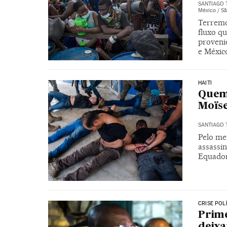
SANTIAGO
México / S
Terremo
fluxo q
proveni
e Méxic
HAITI
Quem 
Moïse
SANTIAGO
Pelo me
assassi
Equador
CRISE POLÍ
Prime
deixa