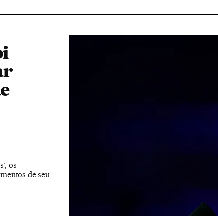
oi
ar
de
’, os
umentos de seu