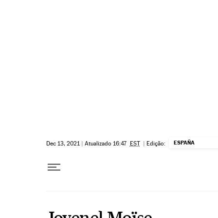
Pular para o conteúdo
ESPAÑA
Dec 13, 2021
|
Atualizado 16:47
EST
|
Edição:
Jovenel Moïse