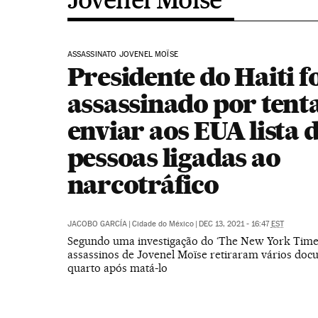
ASSASSINATO JOVENEL MOÏSE
Presidente do Haiti f
assassinado por tent
enviar aos EUA lista 
pessoas ligadas ao
narcotráfico
JACOBO GARCÍA
|
Cidade do México
|
DEC 13, 2021 - 16:47
EST
Segundo uma investigação do ‘The New York Times
assassinos de Jovenel Moïse retiraram vários doc
quarto após matá-lo