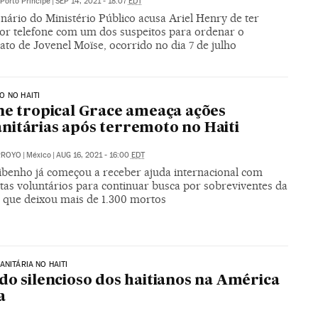
Porto Príncipe
|
SEP 14, 2021 - 18:07
EDT
nário do Ministério Público acusa Ariel Henry de ter
por telefone com um dos suspeitos para ordenar o
ato de Jovenel Moïse, ocorrido no dia 7 de julho
 NO HAITI
ne tropical Grace ameaça ações
itárias após terremoto no Haiti
RROYO
|
México
|
AUG 16, 2021 - 16:00
EDT
ribenho já começou a receber ajuda internacional com
tas voluntários para continuar busca por sobreviventes da
a que deixou mais de 1.300 mortos
ANITÁRIA NO HAITI
do silencioso dos haitianos na América
a