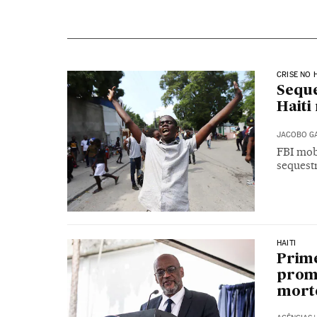
CRISE NO H
Seque
Haiti
JACOBO G
FBI mob
sequest
HAITI
Prime
promo
morte