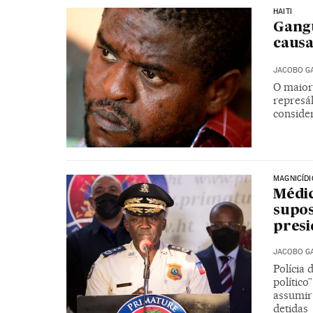
HAITI
Gangu
causa
JACOBO G
O maior 
represál
conside
MAGNICÍDI
Médic
supos
presi
JACOBO G
Polícia
polític
assumir
detidas