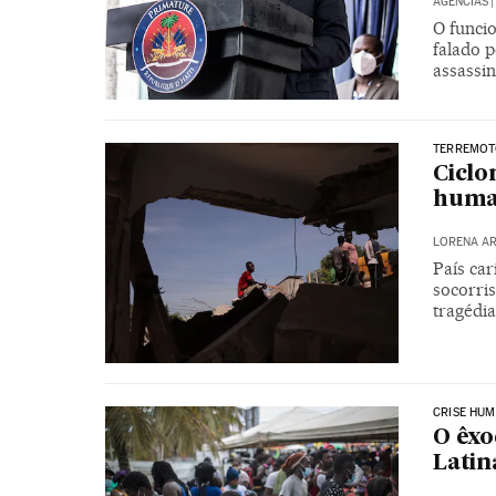
AGÊNCIAS
|
O funcio
falado 
assassin
TERREMOTO
Ciclo
human
LORENA A
País ca
socorris
tragédi
CRISE HUM
O êxo
Latin