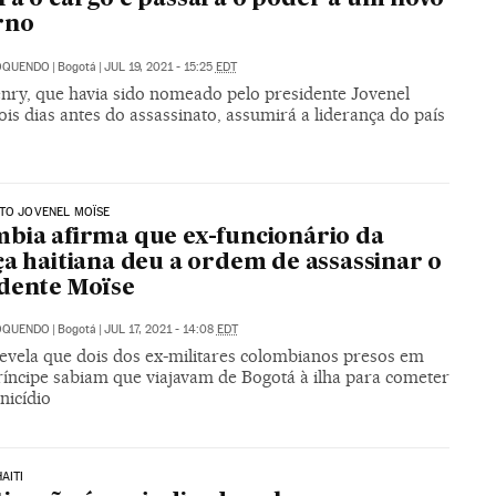
rno
 OQUENDO
|
Bogotá
|
JUL 19, 2021 - 15:25
EDT
enry, que havia sido nomeado pelo presidente Jovenel
is dias antes do assassinato, assumirá a liderança do país
TO JOVENEL MOÏSE
bia afirma que ex-funcionário da
ça haitiana deu a ordem de assassinar o
dente Moïse
 OQUENDO
|
Bogotá
|
JUL 17, 2021 - 14:08
EDT
revela que dois dos ex-militares colombianos presos em
ríncipe sabiam que viajavam de Bogotá à ilha para cometer
icídio
AITI