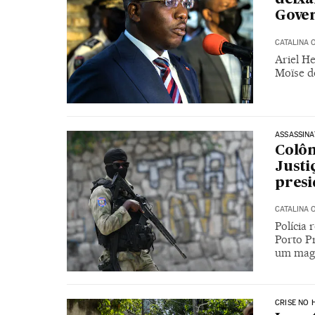
Gove
CATALINA
Ariel H
Moïse do
ASSASSINA
Colôm
Justi
presi
CATALINA
Polícia 
Porto P
um magn
CRISE NO H