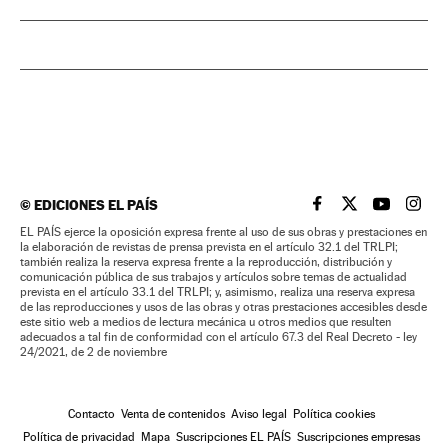
©
EDICIONES EL PAÍS
EL PAÍS BRASIL EN
EL PAÍS BRASI
EL PAÍS B
EL PA
EL PAÍS ejerce la oposición expresa frente al uso de sus obras y prestaciones en
la elaboración de revistas de prensa prevista en el artículo 32.1 del TRLPI;
también realiza la reserva expresa frente a la reproducción, distribución y
comunicación pública de sus trabajos y artículos sobre temas de actualidad
prevista en el artículo 33.1 del TRLPI; y, asimismo, realiza una reserva expresa
de las reproducciones y usos de las obras y otras prestaciones accesibles desde
este sitio web a medios de lectura mecánica u otros medios que resulten
adecuados a tal fin de conformidad con el artículo 67.3 del Real Decreto - ley
24/2021, de 2 de noviembre
Contacto
Venta de contenidos
Aviso legal
Política cookies
Política de privacidad
Mapa
Suscripciones EL PAÍS
Suscripciones empresas