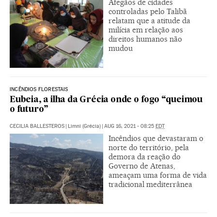
Afegãos de cidades
controladas pelo Talibã
relatam que a atitude da
milícia em relação aos
direitos humanos não
mudou
INCÊNDIOS FLORESTAIS
Eubeia, a ilha da Grécia onde o fogo “queimou
o futuro”
CECILIA BALLESTEROS
|
Limni (Grécia)
|
AUG 16, 2021 - 08:25
EDT
Incêndios que devastaram o
norte do território, pela
demora da reação do
Governo de Atenas,
ameaçam uma forma de vida
tradicional mediterrânea