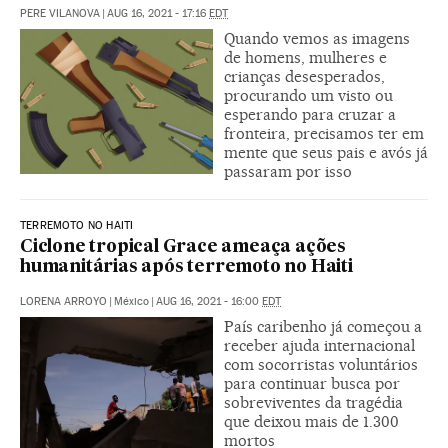
PERE VILANOVA
|
AUG 16, 2021 - 17:16
EDT
Quando vemos as imagens
de homens, mulheres e
crianças desesperados,
procurando um visto ou
esperando para cruzar a
fronteira, precisamos ter em
mente que seus pais e avós já
passaram por isso
TERREMOTO NO HAITI
Ciclone tropical Grace ameaça ações
humanitárias após terremoto no Haiti
LORENA ARROYO
|
México
|
AUG 16, 2021 - 16:00
EDT
País caribenho já começou a
receber ajuda internacional
com socorristas voluntários
para continuar busca por
sobreviventes da tragédia
que deixou mais de 1.300
mortos