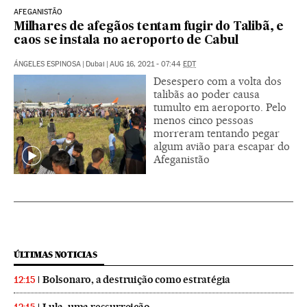
AFEGANISTÃO
Milhares de afegãos tentam fugir do Talibã, e
caos se instala no aeroporto de Cabul
ÁNGELES ESPINOSA
|
Dubai
|
AUG 16, 2021 - 07:44
EDT
Desespero com a volta dos
talibãs ao poder causa
tumulto em aeroporto. Pelo
menos cinco pessoas
morreram tentando pegar
algum avião para escapar do
Afeganistão
ÚLTIMAS NOTICIAS
Bolsonaro, a destruição como estratégia
12:15
Lula, uma ressurreição