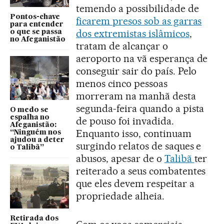
temendo a possibilidade de
Pontos-chave
ficarem presos sob as garras
para entender
dos extremistas islâmicos
,
o que se passa
no Afeganistão
tratam de alcançar o
aeroporto na vã esperança de
conseguir sair do país. Pelo
menos cinco pessoas
morreram na manhã desta
segunda-feira quando a pista
O medo se
espalha no
de pouso foi invadida.
Afeganistão:
Enquanto isso, continuam
“Ninguém nos
ajudou a deter
surgindo relatos de saques e
o Talibã”
abusos, apesar de o
Talibã
ter
reiterado a seus combatentes
que eles devem respeitar a
propriedade alheia.
Retirada dos