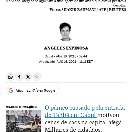
No vídeo, afegãos se agarram à fuselagem de um avião que estava prestes a
decolar.
Vídeo:
SHAKIB RAHMANI / AFP | REUTERS
ÁNGELES ESPINOSA
Dubai -
AUG
16, 2021 - 07:44
atualizado:
AUG
16, 2021 - 11:11
EDT
Compartir en Whatsapp
Compartir en Facebook
Compartir en Twitter
Desplegar Redes Sociales
Añadir EL PAÍS en Google
O pânico causado pela entrada
MAIS INFORMAÇÕES
do Talibã em Cabul
motivou
cenas de caos na capital afegã.
Milhares de cidadãos,