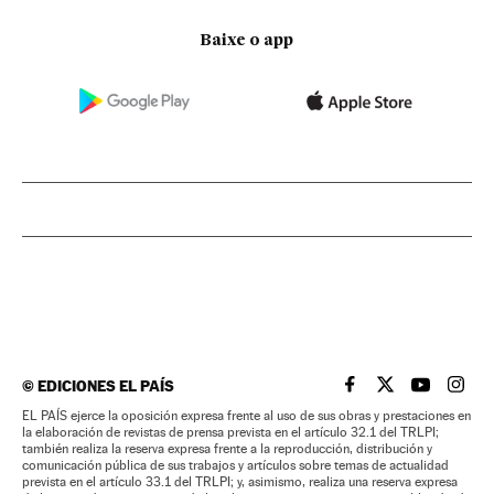
Baixe o app
©
EDICIONES EL PAÍS
EL PAÍS BRASIL EN
EL PAÍS BRASI
EL PAÍS B
EL PA
EL PAÍS ejerce la oposición expresa frente al uso de sus obras y prestaciones en
la elaboración de revistas de prensa prevista en el artículo 32.1 del TRLPI;
también realiza la reserva expresa frente a la reproducción, distribución y
comunicación pública de sus trabajos y artículos sobre temas de actualidad
prevista en el artículo 33.1 del TRLPI; y, asimismo, realiza una reserva expresa