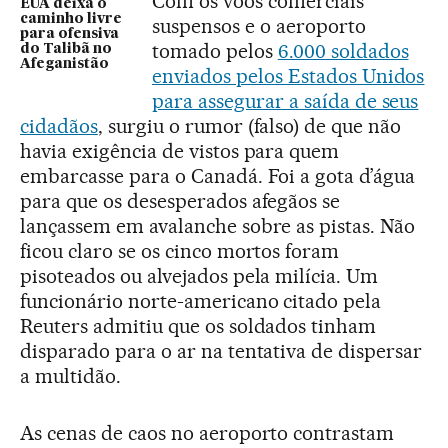
Com os voos comerciais
EUA deixa o
caminho livre
suspensos e o aeroporto
para ofensiva
tomado pelos
6.000 soldados
do Talibã no
Afeganistão
enviados pelos Estados Unidos
para assegurar a saída de seus
cidadãos
, surgiu o rumor (falso) de que não
havia exigência de vistos para quem
embarcasse para o Canadá. Foi a gota d’água
para que os desesperados afegãos se
lançassem em avalanche sobre as pistas. Não
ficou claro se os cinco mortos foram
pisoteados ou alvejados pela milícia. Um
funcionário norte-americano citado pela
Reuters admitiu que os soldados tinham
disparado para o ar na tentativa de dispersar
a multidão.
As cenas de caos no aeroporto contrastam