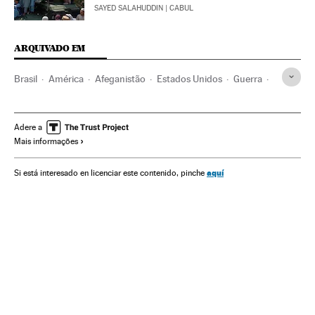
SAYED SALAHUDDIN
| CABUL
ARQUIVADO EM
Brasil
América
Afeganistão
Estados Unidos
Guerra
Conflictos armados
Talibãs
Oriente médio
Direitos humanos
Adere a
Mais informações
aquí
Si está interesado en licenciar este contenido, pinche