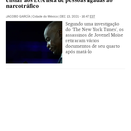
enviar aos EUA lista de pessoas ligadas ao
narcotráfico
JACOBO GARCÍA
|
Cidade do México
|
DEC 13, 2021 - 16:47
EST
Segundo uma investigação
do ‘The New York Times’, os
assassinos de Jovenel Moïse
retiraram vários
documentos de seu quarto
após matá-lo