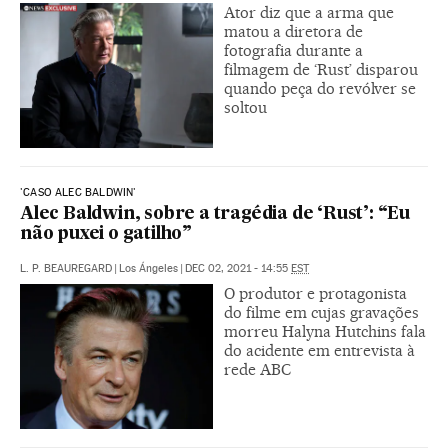
Ator diz que a arma que
matou a diretora de
fotografia durante a
filmagem de ‘Rust’ disparou
quando peça do revólver se
soltou
'CASO ALEC BALDWIN'
Alec Baldwin, sobre a tragédia de ‘Rust’: “Eu
não puxei o gatilho”
L. P. BEAUREGARD
|
Los Ángeles
|
DEC 02, 2021 - 14:55
EST
O produtor e protagonista
do filme em cujas gravações
morreu Halyna Hutchins fala
do acidente em entrevista à
rede ABC