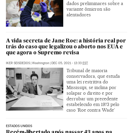
dados preliminares sobre a
variante ômicron são
alentadores
A vida secreta de Jane Roe: a história real por
trás do caso que legalizou o aborto nos EUA e
que agora o Supremo revisa
IKER SEISDEDOS
|
Washington
|
DEC 05, 2021 - 13:33
EST
Tribunal de maioria
conservadora, que estuda
uma lei restritiva do
Mississipi, se inclina por
solapar o direito e por
derrubar um precedente
estabelecido em 1973 pelo
caso ‘Roe contra Wade’
ESTADOS UNIDOS
Recém-libertado após passar 43 anos na