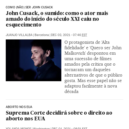
COMO (NÃO) SER JOHN CUSACK
John Cusack, o sumido: como o ator mais
amado do início do século XXI caiu no
esquecimento
JUANJO VILLALBA
|
Barcelona
|
DEC 02, 2021 - 07:46
EST
O protagonista de ‘Alta
fidelidade’ e ‘Quero ser John
Malkovich’ despontou em
uma sucessão de filmes
amados pela crítica que o
tornaram um daqueles
alternativos de que o público
gosta. Mas esse papel não se
adaptou facilmente à nova
década
ABORTO NOS EUA
Suprema Corte decidirá sobre o direito ao
aborto nos EUA
YOLANDA MONGE
|
Washington
|
DEC 01, 2021 - 09:51
EST