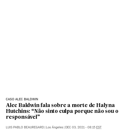
CASO ALEC BALDWIN
Alec Baldwin fala sobre a morte de Halyna
Hutchins: “Não sinto culpa porque não sou o
responsável”
LUIS PABLO BEAUREGARD
|
Los Ángeles
|
DEC 03, 2021 - 08:15
EST