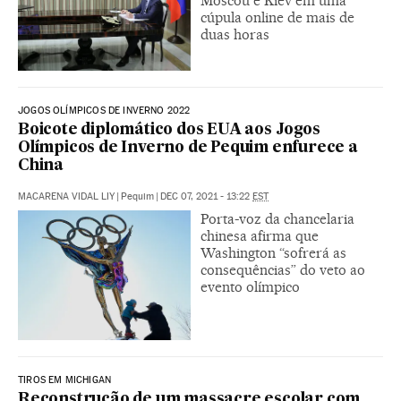
Moscou e Kiev em uma
cúpula online de mais de
duas horas
JOGOS OLÍMPICOS DE INVERNO 2022
Boicote diplomático dos EUA aos Jogos
Olímpicos de Inverno de Pequim enfurece a
China
MACARENA VIDAL LIY
|
Pequim
|
DEC 07, 2021 - 13:22
EST
Porta-voz da chancelaria
chinesa afirma que
Washington “sofrerá as
consequências” do veto ao
evento olímpico
TIROS EM MICHIGAN
Reconstrução de um massacre escolar com