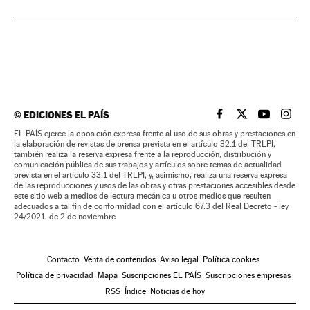
©
EDICIONES EL PAÍS
EL PAÍS BRASIL EN
EL PAÍS BRASI
EL PAÍS B
EL PA
EL PAÍS ejerce la oposición expresa frente al uso de sus obras y prestaciones en
la elaboración de revistas de prensa prevista en el artículo 32.1 del TRLPI;
también realiza la reserva expresa frente a la reproducción, distribución y
comunicación pública de sus trabajos y artículos sobre temas de actualidad
prevista en el artículo 33.1 del TRLPI; y, asimismo, realiza una reserva expresa
de las reproducciones y usos de las obras y otras prestaciones accesibles desde
este sitio web a medios de lectura mecánica u otros medios que resulten
adecuados a tal fin de conformidad con el artículo 67.3 del Real Decreto - ley
24/2021, de 2 de noviembre
Contacto
Venta de contenidos
Aviso legal
Política cookies
Política de privacidad
Mapa
Suscripciones EL PAÍS
Suscripciones empresas
RSS
Índice
Noticias de hoy