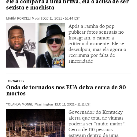
ele a compara a uma bruxa, ela o acusa de ser
sexista e machista
MARÍA PORCEL
|
Madri
|
DEC 11, 2021 - 16:44
EST
Após a rainha do pop
publicar fotos sensuais no
Instagram, o cantor a
criticou duramente. Ele se
desculpou, mas ela agora o
recrimina por falta de
sinceridade
TORNADOS
Onda de tornados nos EUA deixa cerca de 80
mortos
YOLANDA MONGE
|
Washington
|
DEC 11, 2021 - 11:11
EST
Governador do Kentucky
alerta que total de vítimas
poderia ser “muito maior″.
Cerca de 110 pessoas
estavam dentro de uma