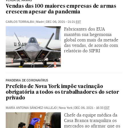
VENDA DE ARMAS
Vendas das 100 maiores empresas de armas
crescem apesar da pandemia
CARLOS TORRALBA
|
Madri
|
DEC 06, 2021 - 21:21
EST
Fabricantes dos EUA
mantêm sua hegemonia
global com mais da metade
das vendas, de acordo com
relatório do SIPRI
PANDEMIA DE CORONAVÍRUS
Prefeito de Nova York impõe vacinação
obrigatória a todos os trabalhadores do setor
privado
MARÍA ANTONIA SÁNCHEZ-VALLEJO
|
Nova York
|
DEC 06, 2021 - 16:33
EST
Chefe da equipe médica da
Casa Branca tranquiliza os
mercados ao afirmar que os