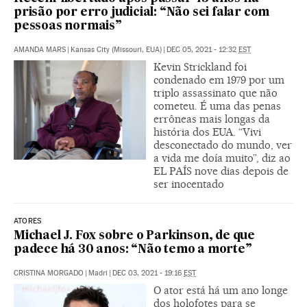
prisão por erro judicial: “Não sei falar com
pessoas normais”
AMANDA MARS
|
Kansas City (Missouri, EUA)
|
DEC 05, 2021 - 12:32
EST
Kevin Strickland foi
condenado em 1979 por um
triplo assassinato que não
cometeu. É uma das penas
errôneas mais longas da
história dos EUA. “Vivi
desconectado do mundo, ver
a vida me doía muito”, diz ao
EL PAÍS nove dias depois de
ser inocentado
ATORES
Michael J. Fox sobre o Parkinson, de que
padece há 30 anos: “Não temo a morte”
CRISTINA MORGADO
|
Madri
|
DEC 03, 2021 - 19:16
EST
O ator está há um ano longe
dos holofotes para se