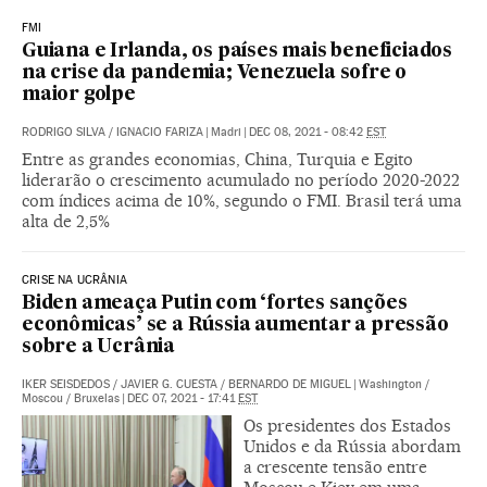
FMI
Guiana e Irlanda, os países mais beneficiados
na crise da pandemia; Venezuela sofre o
maior golpe
RODRIGO SILVA
/
IGNACIO FARIZA
|
Madri
|
DEC 08, 2021 - 08:42
EST
Entre as grandes economias, China, Turquia e Egito
liderarão o crescimento acumulado no período 2020-2022
com índices acima de 10%, segundo o FMI. Brasil terá uma
alta de 2,5%
CRISE NA UCRÂNIA
Biden ameaça Putin com ‘fortes sanções
econômicas’ se a Rússia aumentar a pressão
sobre a Ucrânia
IKER SEISDEDOS
/
JAVIER G. CUESTA
/
BERNARDO DE MIGUEL
|
Washington /
Moscou / Bruxelas
|
DEC 07, 2021 - 17:41
EST
Os presidentes dos Estados
Unidos e da Rússia abordam
a crescente tensão entre