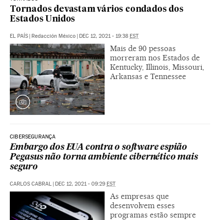
Tornados devastam vários condados dos
Estados Unidos
EL PAÍS
|
Redacción México
|
DEC 12, 2021 - 19:38
EST
Mais de 90 pessoas
morreram nos Estados de
Kentucky, Illinois, Missouri,
Arkansas e Tennessee
CIBERSEGURANÇA
Embargo dos EUA contra o software espião
Pegasus não torna ambiente cibernético mais
seguro
CARLOS CABRAL
|
DEC 12, 2021 - 09:29
EST
As empresas que
desenvolvem esses
programas estão sempre