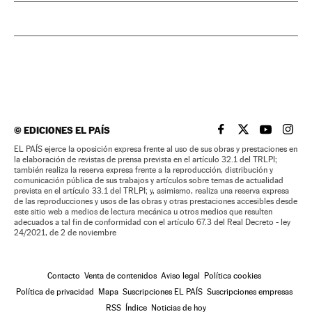
©
EDICIONES EL PAÍS
EL PAÍS BRASIL EN
EL PAÍS BRASI
EL PAÍS B
EL PA
EL PAÍS ejerce la oposición expresa frente al uso de sus obras y prestaciones en
la elaboración de revistas de prensa prevista en el artículo 32.1 del TRLPI;
también realiza la reserva expresa frente a la reproducción, distribución y
comunicación pública de sus trabajos y artículos sobre temas de actualidad
prevista en el artículo 33.1 del TRLPI; y, asimismo, realiza una reserva expresa
de las reproducciones y usos de las obras y otras prestaciones accesibles desde
este sitio web a medios de lectura mecánica u otros medios que resulten
adecuados a tal fin de conformidad con el artículo 67.3 del Real Decreto - ley
24/2021, de 2 de noviembre
Contacto
Venta de contenidos
Aviso legal
Política cookies
Política de privacidad
Mapa
Suscripciones EL PAÍS
Suscripciones empresas
RSS
Índice
Noticias de hoy