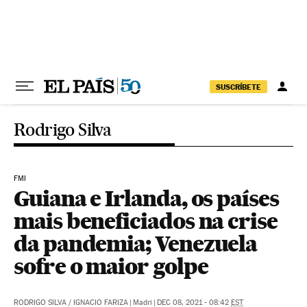
Pular para o conteúdo
SUSCRÍBETE
Rodrigo Silva
FMI
Guiana e Irlanda, os países
mais beneficiados na crise
da pandemia; Venezuela
sofre o maior golpe
RODRIGO SILVA
/
IGNACIO FARIZA
|
Madri
|
DEC 08, 2021 - 08:42
EST