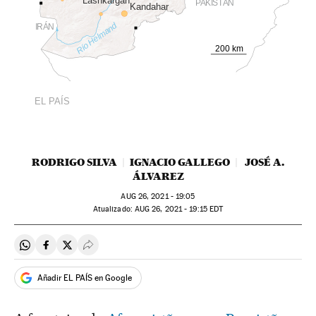
Lashkargah
PAKISTÁN
Kandahar
Río Helmand
IRÁN
200 km
EL PAÍS
RODRIGO SILVA
IGNACIO GALLEGO
JOSÉ A.
ÁLVAREZ
AUG
26, 2021 - 19:05
atualizado:
AUG
26, 2021 - 19:15
EDT
Compartir en Whatsapp
Compartir en Facebook
Compartir en Twitter
Desplegar Redes Sociales
Añadir EL PAÍS en Google