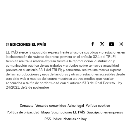
©
EDICIONES EL PAÍS
EL PAÍS BRASIL EN
EL PAÍS BRASI
EL PAÍS B
EL PA
EL PAÍS ejerce la oposición expresa frente al uso de sus obras y prestaciones en
la elaboración de revistas de prensa prevista en el artículo 32.1 del TRLPI;
también realiza la reserva expresa frente a la reproducción, distribución y
comunicación pública de sus trabajos y artículos sobre temas de actualidad
prevista en el artículo 33.1 del TRLPI; y, asimismo, realiza una reserva expresa
de las reproducciones y usos de las obras y otras prestaciones accesibles desde
este sitio web a medios de lectura mecánica u otros medios que resulten
adecuados a tal fin de conformidad con el artículo 67.3 del Real Decreto - ley
24/2021, de 2 de noviembre
Contacto
Venta de contenidos
Aviso legal
Política cookies
Política de privacidad
Mapa
Suscripciones EL PAÍS
Suscripciones empresas
RSS
Índice
Noticias de hoy