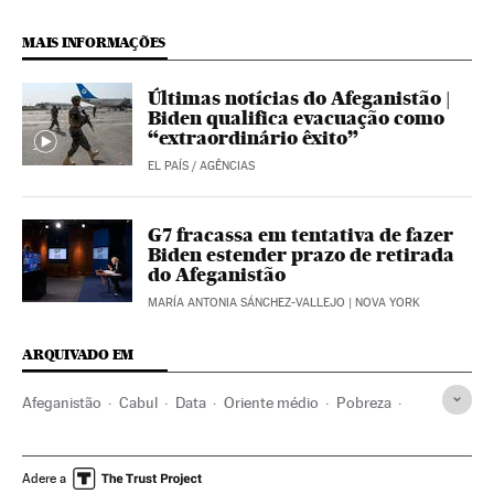
MAIS INFORMAÇÕES
Últimas notícias do Afeganistão |
Biden qualifica evacuação como
“extraordinário êxito”
EL PAÍS
/
AGÊNCIAS
G7 fracassa em tentativa de fazer
Biden estender prazo de retirada
do Afeganistão
MARÍA ANTONIA SÁNCHEZ-VALLEJO
| NOVA YORK
ARQUIVADO EM
Afeganistão
Cabul
Data
Oriente médio
Pobreza
Desemprego
Fome
Mineração
Talibãs
ONU
OTAN
Direitos humanos
Adere a