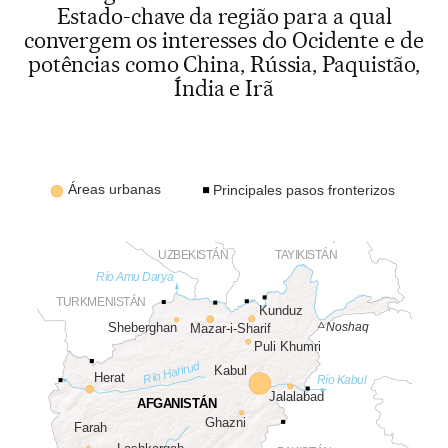
Estado-chave da região para a qual
convergem os interesses do Ocidente e de
potências como China, Rússia, Paquistão,
Índia e Irã
Áreas urbanas
Principales pasos fronterizos
UZBEKISTÁN
TAYIKISTÁN
Río Amu Darya
TURKMENISTÁN
Kunduz
Sheberghan
Noshaq
Mazar-i-Sharif
Puli Khumri
Río Harirud
Kabul
Herat
Río Kabul
Jalalabad
AFGANISTÁN
Ghazni
Farah