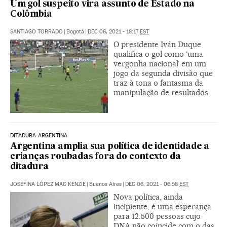
Um gol suspeito vira assunto de Estado na
Colômbia
SANTIAGO TORRADO
|
Bogotá
|
DEC 06, 2021 - 18:17
EST
O presidente Iván Duque
qualifica o gol como ‘uma
vergonha nacional’ em um
jogo da segunda divisão que
traz à tona o fantasma da
manipulação de resultados
DITADURA ARGENTINA
Argentina amplia sua política de identidade a
crianças roubadas fora do contexto da
ditadura
JOSEFINA LÓPEZ MAC KENZIE
|
Buenos Aires
|
DEC 06, 2021 - 06:58
EST
Nova política, ainda
incipiente, é uma esperança
para 12.500 pessoas cujo
DNA não coincide com o das