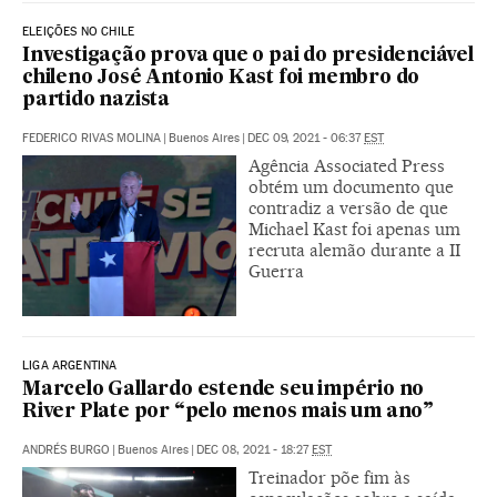
ELEIÇÕES NO CHILE
Investigação prova que o pai do presidenciável
chileno José Antonio Kast foi membro do
partido nazista
FEDERICO RIVAS MOLINA
|
Buenos Aires
|
DEC 09, 2021 - 06:37
EST
Agência Associated Press
obtém um documento que
contradiz a versão de que
Michael Kast foi apenas um
recruta alemão durante a II
Guerra
LIGA ARGENTINA
Marcelo Gallardo estende seu império no
River Plate por “pelo menos mais um ano”
ANDRÉS BURGO
|
Buenos Aires
|
DEC 08, 2021 - 18:27
EST
Treinador põe fim às