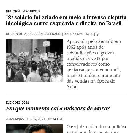
HISTÓRIA | ARQUIVO S
13º salário foi criado em meio a intensa disputa
ideológica entre esquerda e direita no Brasil
NELSON OLIVEIRA (AGÊNCIA SENADO)
|
DEC 07, 2021 - 13:36
EST
Aprovada pelo Senado em
1962 após anos de
reivindicações e greves,
medida era vista por
conservadores como
perigosa para a economia,
mas estimulou o aumento
das vendas na época do
Natal
ELEIÇÕES 2022
Em que momento cai a máscara de Moro?
JUAN ARIAS
|
DEC 07, 2021 - 10:54
EST
O ex-juiz nadando na política
se tornou de repente um