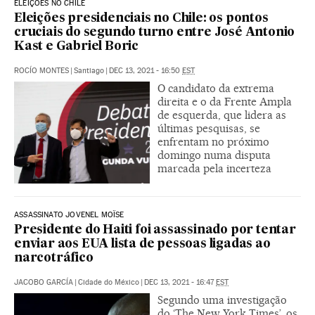
ELEIÇÕES NO CHILE
Eleições presidenciais no Chile: os pontos
cruciais do segundo turno entre José Antonio
Kast e Gabriel Boric
ROCÍO MONTES
|
Santiago
|
DEC 13, 2021 - 16:50
EST
O candidato da extrema
direita e o da Frente Ampla
de esquerda, que lidera as
últimas pesquisas, se
enfrentam no próximo
domingo numa disputa
marcada pela incerteza
ASSASSINATO JOVENEL MOÏSE
Presidente do Haiti foi assassinado por tentar
enviar aos EUA lista de pessoas ligadas ao
narcotráfico
JACOBO GARCÍA
|
Cidade do México
|
DEC 13, 2021 - 16:47
EST
Segundo uma investigação
do ‘The New York Times’, os