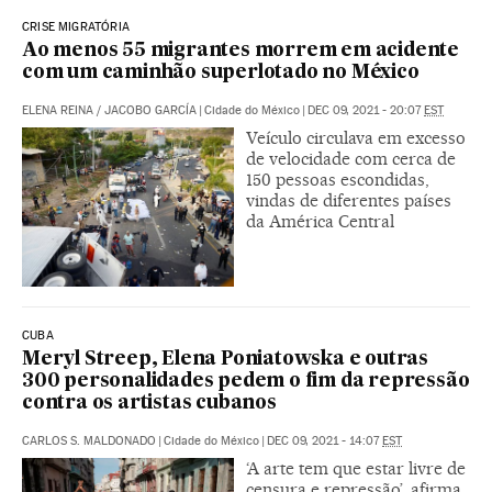
CRISE MIGRATÓRIA
Ao menos 55 migrantes morrem em acidente
com um caminhão superlotado no México
ELENA REINA
/
JACOBO GARCÍA
|
Cidade do México
|
DEC 09, 2021 - 20:07
EST
Veículo circulava em excesso
de velocidade com cerca de
150 pessoas escondidas,
vindas de diferentes países
da América Central
CUBA
Meryl Streep, Elena Poniatowska e outras
300 personalidades pedem o fim da repressão
contra os artistas cubanos
CARLOS S. MALDONADO
|
Cidade do México
|
DEC 09, 2021 - 14:07
EST
‘A arte tem que estar livre de
censura e repressão’, afirma