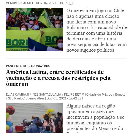
VLADIMIR SAFATLE
|
DEC 04, 2021 - 08:37
EST
O que está em jogo no Chile
não é apenas uma eleição,
que flerta com um novo
Bolsonaro. É a capacidade de
terminar com uma história
de derrotas e abrir uma
nova sequência de lutas, com
novos sujeitos políticos
PANDEMIA DE CORONAVÍRUS
América Latina, entre certificados de
vacinação e a recusa das restrições pela
ômicron
ELÍAS CAMHAJI
/
INÉS SANTAEULALIA
/
FELIPE BETIM
|
Cidade do México / Bogotá
/ São Paulo / Buenos Aires
|
DEC 03, 2021 - 17:42
EST
Alguns países da região
apostam em ações que
incentivem a população a se
imunizar enquanto os
presidentes do México e do