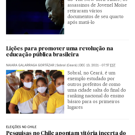
assassinos de Jovenel Moïse
retiraram vários
documentos de seu quarto
após matá-lo
Lições para promover uma revolução na
educação pública brasileira
NAIARA GALARRAGA GORTÁZAR
|
Sobral (Ceará)
|
DEC 13, 2021 - 07:57
EST
Sobral, no Ceará, é um
exemplo estudado por
outros prefeitos de como
uma cidade salta do final do
ranking nacional do ensino
básico para os primeiros
lugares
ELEIÇÕES NO CHILE
Pesquisas no Chile apontam vitória incerta do