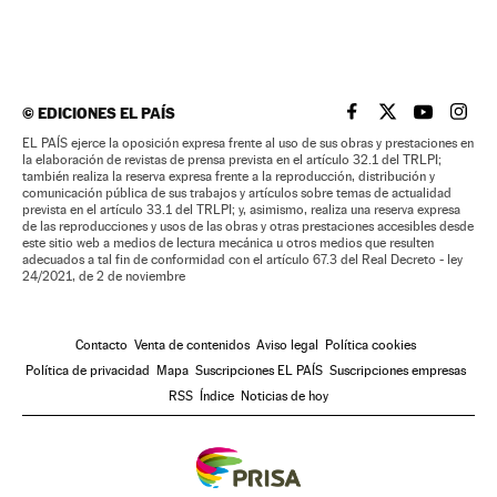
©
EDICIONES EL PAÍS
EL PAÍS BRASIL EN
EL PAÍS BRASI
EL PAÍS B
EL PA
EL PAÍS ejerce la oposición expresa frente al uso de sus obras y prestaciones en
la elaboración de revistas de prensa prevista en el artículo 32.1 del TRLPI;
también realiza la reserva expresa frente a la reproducción, distribución y
comunicación pública de sus trabajos y artículos sobre temas de actualidad
prevista en el artículo 33.1 del TRLPI; y, asimismo, realiza una reserva expresa
de las reproducciones y usos de las obras y otras prestaciones accesibles desde
este sitio web a medios de lectura mecánica u otros medios que resulten
adecuados a tal fin de conformidad con el artículo 67.3 del Real Decreto - ley
24/2021, de 2 de noviembre
Contacto
Venta de contenidos
Aviso legal
Política cookies
Política de privacidad
Mapa
Suscripciones EL PAÍS
Suscripciones empresas
RSS
Índice
Noticias de hoy