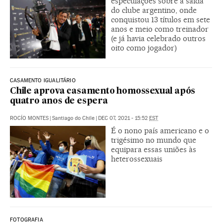
especulações sobre a saída
do clube argentino, onde
conquistou 13 títulos em sete
anos e meio como treinador
(e já havia celebrado outros
oito como jogador)
CASAMENTO IGUALITÁRIO
Chile aprova casamento homossexual após
quatro anos de espera
ROCÍO MONTES
|
Santiago do Chile
|
DEC 07, 2021 - 15:52
EST
É o nono país americano e o
trigésimo no mundo que
equipara essas uniões às
heterossexuais
FOTOGRAFIA