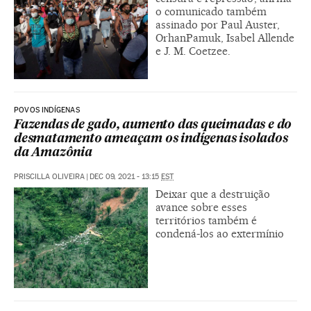
o comunicado também
assinado por Paul Auster,
OrhanPamuk, Isabel Allende
e J. M. Coetzee.
POVOS INDÍGENAS
Fazendas de gado, aumento das queimadas e do
desmatamento ameaçam os indígenas isolados
da Amazônia
PRISCILLA OLIVEIRA
|
DEC 09, 2021 - 13:15
EST
Deixar que a destruição
avance sobre esses
territórios também é
condená-los ao extermínio