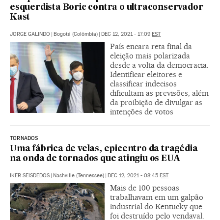
esquerdista Boric contra o ultraconservador
Kast
JORGE GALINDO
|
Bogotá (Colômbia)
|
DEC 12, 2021 - 17:09
EST
País encara reta final da
eleição mais polarizada
desde a volta da democracia.
Identificar eleitores e
classificar indecisos
dificultam as previsões, além
da proibição de divulgar as
intenções de votos
TORNADOS
Uma fábrica de velas, epicentro da tragédia
na onda de tornados que atingiu os EUA
IKER SEISDEDOS
|
Nashville (Tennessee)
|
DEC 12, 2021 - 08:45
EST
Mais de 100 pessoas
trabalhavam em um galpão
industrial do Kentucky que
foi destruído pelo vendaval.