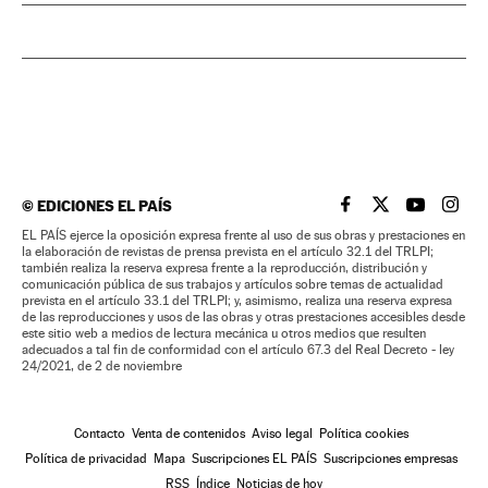
©
EDICIONES EL PAÍS
EL PAÍS BRASIL EN
EL PAÍS BRASI
EL PAÍS B
EL PA
EL PAÍS ejerce la oposición expresa frente al uso de sus obras y prestaciones en
la elaboración de revistas de prensa prevista en el artículo 32.1 del TRLPI;
también realiza la reserva expresa frente a la reproducción, distribución y
comunicación pública de sus trabajos y artículos sobre temas de actualidad
prevista en el artículo 33.1 del TRLPI; y, asimismo, realiza una reserva expresa
de las reproducciones y usos de las obras y otras prestaciones accesibles desde
este sitio web a medios de lectura mecánica u otros medios que resulten
adecuados a tal fin de conformidad con el artículo 67.3 del Real Decreto - ley
24/2021, de 2 de noviembre
Contacto
Venta de contenidos
Aviso legal
Política cookies
Política de privacidad
Mapa
Suscripciones EL PAÍS
Suscripciones empresas
RSS
Índice
Noticias de hoy