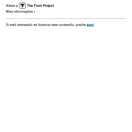
América Latina
América do Sul
Ultradireita
Adere a
Mais informações
Esquerdismo
Voto
aquí
Si está interesado en licenciar este contenido, pinche