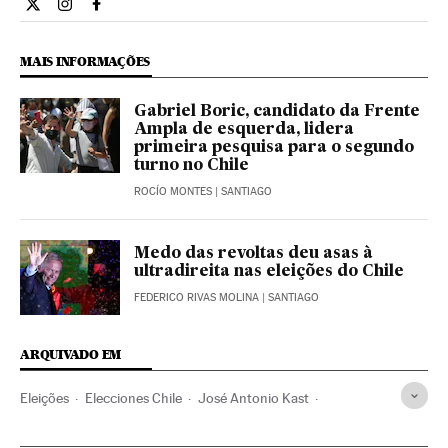
Internacional El País Brasil en Twitter
Internacional El País Brasil en Instagram
Internacional El País Brasil en Facebook
MAIS INFORMAÇÕES
Gabriel Boric, candidato da Frente
Ampla de esquerda, lidera
primeira pesquisa para o segundo
turno no Chile
ROCÍO MONTES
| SANTIAGO
Medo das revoltas deu asas à
ultradireita nas eleições do Chile
FEDERICO RIVAS MOLINA
| SANTIAGO
ARQUIVADO EM
Eleições
Elecciones Chile
José Antonio Kast
Gabriel Boric
Pesquisas eleitorais
Chile
América