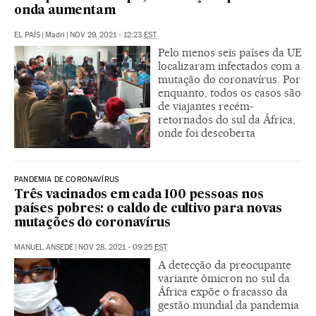
onda aumentam
EL PAÍS
|
Madri
|
NOV 29, 2021 - 12:23
EST
Pelo menos seis países da UE
localizaram infectados com a
mutação do coronavírus. Por
enquanto, todos os casos são
de viajantes recém-
retornados do sul da África,
onde foi descoberta
PANDEMIA DE CORONAVÍRUS
Três vacinados em cada 100 pessoas nos
países pobres: o caldo de cultivo para novas
mutações do coronavírus
MANUEL ANSEDE
|
NOV 28, 2021 - 09:25
EST
A detecção da preocupante
variante ômicron no sul da
África expõe o fracasso da
gestão mundial da pandemia