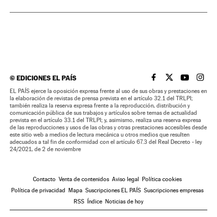
©
EDICIONES EL PAÍS
EL PAÍS BRASIL EN
EL PAÍS BRASI
EL PAÍS B
EL PA
EL PAÍS ejerce la oposición expresa frente al uso de sus obras y prestaciones en
la elaboración de revistas de prensa prevista en el artículo 32.1 del TRLPI;
también realiza la reserva expresa frente a la reproducción, distribución y
comunicación pública de sus trabajos y artículos sobre temas de actualidad
prevista en el artículo 33.1 del TRLPI; y, asimismo, realiza una reserva expresa
de las reproducciones y usos de las obras y otras prestaciones accesibles desde
este sitio web a medios de lectura mecánica u otros medios que resulten
adecuados a tal fin de conformidad con el artículo 67.3 del Real Decreto - ley
24/2021, de 2 de noviembre
Contacto
Venta de contenidos
Aviso legal
Política cookies
Política de privacidad
Mapa
Suscripciones EL PAÍS
Suscripciones empresas
RSS
Índice
Noticias de hoy