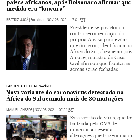
países africanos, após Bolsonaro afirmar que
medida era “loucura”
BEATRIZ JUCÁ
|
Fortaleza
|
NOV 26, 2021 - 17:01
EST
Presidente se posicionou
contra recomendação da
própria Anvisa para evitar
que ômicron, identificada na
África do Sul, chegue ao país.
À noite, ministro da Casa
Civil afirmou que fronteiras
aéreas serão fechadas
PANDEMIA DE CORONAVÍRUS
Nova variante do coronavírus detectada na
África do Sul acumula mais de 30 mutações
MANUEL ANSEDE
|
NOV 26, 2021 - 07:24
EST
Essa versão do vírus, que foi
batizada pela OMS de
ômicron, apresenta
alterações que trazem maior