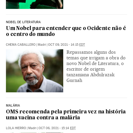
NOBEL DE LITERATURA
Um Nobel para entender que o Ocidente não é
o centro do mundo
CHEMA CABALLERO
|
Madri
|
OCT 09, 2021 - 14:15
EDT
Repassamos alguns dos
temas que irrigam a obra do
novo Nobel de Literatura, o
escritor de origem
tanzaniana Abdulrazak
Gurnah
MALÁRIA
OMS recomenda pela primeira vez na história
uma vacina contra a malária
LOLA HIERRO
|
Madri
|
OCT 06, 2021 - 15:14
EDT