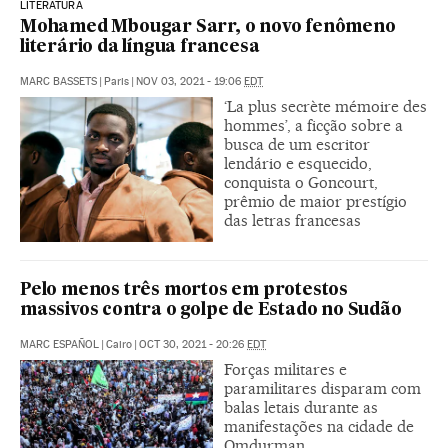
LITERATURA
Mohamed Mbougar Sarr, o novo fenômeno
literário da língua francesa
MARC BASSETS
|
Paris
|
NOV 03, 2021 - 19:06
EDT
‘La plus secrète mémoire des
hommes’, a ficção sobre a
busca de um escritor
lendário e esquecido,
conquista o Goncourt,
prêmio de maior prestígio
das letras francesas
Pelo menos três mortos em protestos
massivos contra o golpe de Estado no Sudão
MARC ESPAÑOL
|
Cairo
|
OCT 30, 2021 - 20:26
EDT
Forças militares e
paramilitares disparam com
balas letais durante as
manifestações na cidade de
Omdurman