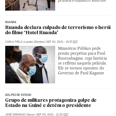
primeiro-ministro anterior
RUANDA
Ruanda declara culpado de terrorismo o herói
do filme ‘Hotel Ruanda’
CARLA FIBLA
|
Lusaka (Zâmbia)
|
SEP 20, 2021 - 15:57
EDT
Ministério Público pede
prisão perpétua para Paul
Rusesabagina, cuja história
se refletiu naquela película.
Ele se tornou opositor do
Governo de Paul Kagame
GOLPES DE ESTADO
Grupo de militares protagoniza golpe de
Estado na Guiné e detém o presidente
JOSÉ NARANJO
|
Dacar
|
SEP 05, 2021 - 11:30
EDT