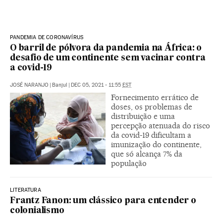
PANDEMIA DE CORONAVÍRUS
O barril de pólvora da pandemia na África: o
desafio de um continente sem vacinar contra
a covid-19
JOSÉ NARANJO
|
Banjul
|
DEC 05, 2021 - 11:55
EST
Fornecimento errático de
doses, os problemas de
distribuição e uma
percepção atenuada do risco
da covid-19 dificultam a
imunização do continente,
que só alcança 7% da
população
LITERATURA
Frantz Fanon: um clássico para entender o
colonialismo