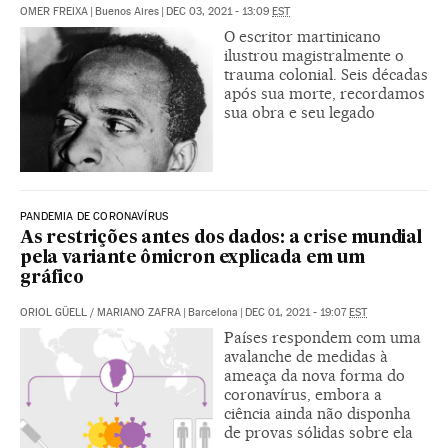
OMER FREIXA
|
Buenos Aires
|
DEC 03, 2021 - 13:09
EST
O escritor martinicano
ilustrou magistralmente o
trauma colonial. Seis décadas
após sua morte, recordamos
sua obra e seu legado
PANDEMIA DE CORONAVÍRUS
As restrições antes dos dados: a crise mundial
pela variante ômicron explicada em um
gráfico
ORIOL GÜELL
/
MARIANO ZAFRA
|
Barcelona
|
DEC 01, 2021 - 19:07
EST
Países respondem com uma
avalanche de medidas à
ameaça da nova forma do
coronavírus, embora a
ciência ainda não disponha
de provas sólidas sobre ela