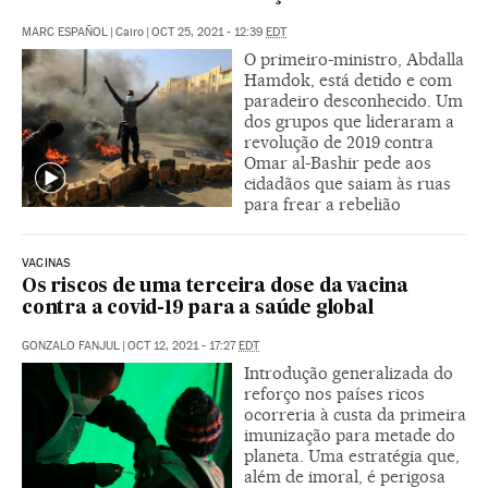
MARC ESPAÑOL
|
Cairo
|
OCT 25, 2021 - 12:39
EDT
O primeiro-ministro, Abdalla
Hamdok, está detido e com
paradeiro desconhecido. Um
dos grupos que lideraram a
revolução de 2019 contra
Omar al-Bashir pede aos
cidadãos que saiam às ruas
para frear a rebelião
VACINAS
Os riscos de uma terceira dose da vacina
contra a covid-19 para a saúde global
GONZALO FANJUL
|
OCT 12, 2021 - 17:27
EDT
Introdução generalizada do
reforço nos países ricos
ocorreria à custa da primeira
imunização para metade do
planeta. Uma estratégia que,
além de imoral, é perigosa