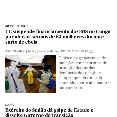
ABUSOS SEXUAIS
UE suspende financiamento da OMS no Congo
por abusos sexuais de 83 mulheres durante
surto de ebola
JOSÉ NARANJO
|
Abiyán (Costa do Marfim)
|
OCT 28, 2021 - 16:42
EDT
O bloco exige garantias de
punições e mecanismos de
proteção depois das
denúncias de coerção e
estupro que teriam sido
cometidos por trabalhadores
humanitários
SUDÃO
Exército do Sudão dá golpe de Estado e
dissolve Governo de transição