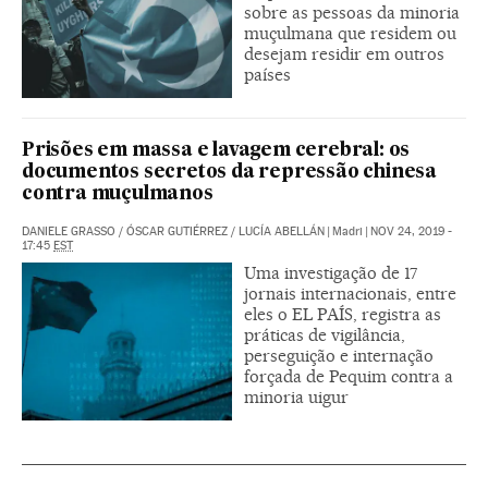
sobre as pessoas da minoria
muçulmana que residem ou
desejam residir em outros
países
Prisões em massa e lavagem cerebral: os
documentos secretos da repressão chinesa
contra muçulmanos
DANIELE GRASSO
/
ÓSCAR GUTIÉRREZ
/
LUCÍA ABELLÁN
|
Madri
|
NOV 24, 2019 -
17:45
EST
Uma investigação de 17
jornais internacionais, entre
eles o EL PAÍS, registra as
práticas de vigilância,
perseguição e internação
forçada de Pequim contra a
minoria uigur