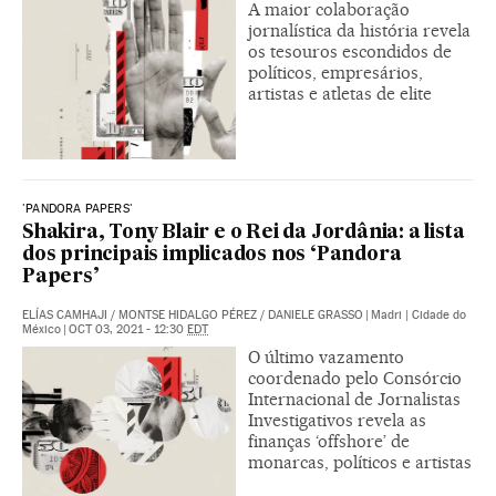
A maior colaboração
jornalística da história revela
os tesouros escondidos de
políticos, empresários,
artistas e atletas de elite
'PANDORA PAPERS'
Shakira, Tony Blair e o Rei da Jordânia: a lista
dos principais implicados nos ‘Pandora
Papers’
ELÍAS CAMHAJI
/
MONTSE HIDALGO PÉREZ
/
DANIELE GRASSO
|
Madri | Cidade do
México
|
OCT 03, 2021 - 12:30
EDT
O último vazamento
coordenado pelo Consórcio
Internacional de Jornalistas
Investigativos revela as
finanças ‘offshore’ de
monarcas, políticos e artistas