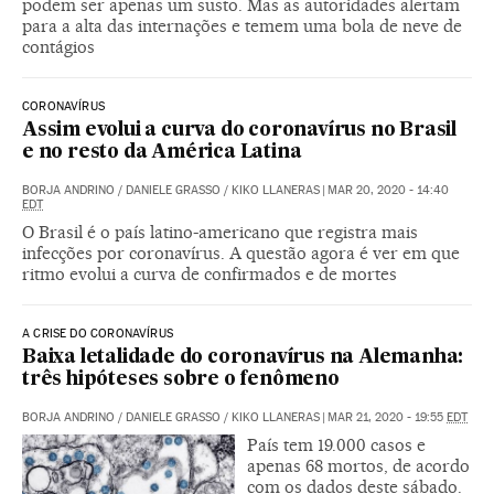
podem ser apenas um susto. Mas as autoridades alertam
para a alta das internações e temem uma bola de neve de
contágios
CORONAVÍRUS
Assim evolui a curva do coronavírus no Brasil
e no resto da América Latina
BORJA ANDRINO
/
DANIELE GRASSO
/
KIKO LLANERAS
|
MAR 20, 2020 - 14:40
EDT
O Brasil é o país latino-americano que registra mais
infecções por coronavírus. A questão agora é ver em que
ritmo evolui a curva de confirmados e de mortes
A CRISE DO CORONAVÍRUS
Baixa letalidade do coronavírus na Alemanha:
três hipóteses sobre o fenômeno
BORJA ANDRINO
/
DANIELE GRASSO
/
KIKO LLANERAS
|
MAR 21, 2020 - 19:55
EDT
País tem 19.000 casos e
apenas 68 mortos, de acordo
com os dados deste sábado.