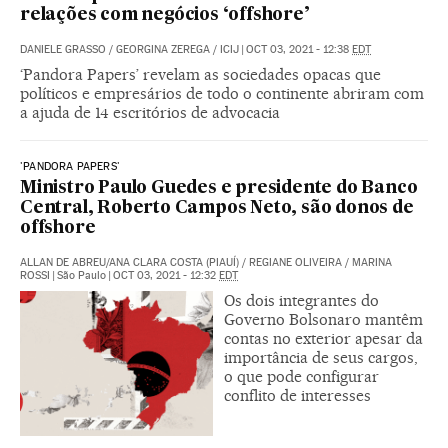
relações com negócios ‘offshore’
DANIELE GRASSO
/
GEORGINA ZEREGA
/
ICIJ
|
OCT 03, 2021 - 12:38
EDT
‘Pandora Papers’ revelam as sociedades opacas que
políticos e empresários de todo o continente abriram com
a ajuda de 14 escritórios de advocacia
'PANDORA PAPERS'
Ministro Paulo Guedes e presidente do Banco
Central, Roberto Campos Neto, são donos de
offshore
ALLAN DE ABREU/ANA CLARA COSTA (PIAUÍ)
/
REGIANE OLIVEIRA
/
MARINA
ROSSI
|
São Paulo
|
OCT 03, 2021 - 12:32
EDT
Os dois integrantes do
Governo Bolsonaro mantêm
contas no exterior apesar da
importância de seus cargos,
o que pode configurar
conflito de interesses