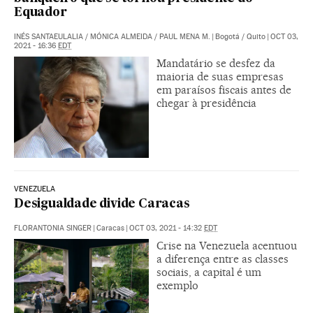
Equador
INÉS SANTAEULALIA
/
MÓNICA ALMEIDA
/
PAUL MENA M.
|
Bogotá / Quito
|
OCT 03,
2021 - 16:36
EDT
Mandatário se desfez da
maioria de suas empresas
em paraísos fiscais antes de
chegar à presidência
VENEZUELA
Desigualdade divide Caracas
FLORANTONIA SINGER
|
Caracas
|
OCT 03, 2021 - 14:32
EDT
Crise na Venezuela acentuou
a diferença entre as classes
sociais, a capital é um
exemplo