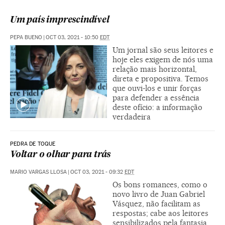
Um país imprescindível
PEPA BUENO
|
OCT 03, 2021 - 10:50
EDT
Um jornal são seus leitores e
hoje eles exigem de nós uma
relação mais horizontal,
direta e propositiva. Temos
que ouvi-los e unir forças
para defender a essência
deste ofício: a informação
verdadeira
PEDRA DE TOQUE
Voltar o olhar para trás
MARIO VARGAS LLOSA
|
OCT 03, 2021 - 09:32
EDT
Os bons romances, como o
novo livro de Juan Gabriel
Vásquez, não facilitam as
respostas; cabe aos leitores
sensibilizados pela fantasia