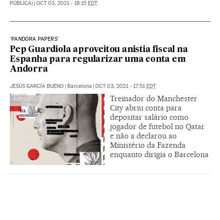
PÚBLICA)
|
OCT 03, 2021 - 18:15
EDT
'PANDORA PAPERS'
Pep Guardiola aproveitou anistia fiscal na
Espanha para regularizar uma conta em
Andorra
JESÚS GARCÍA BUENO
|
Barcelona
|
OCT 03, 2021 - 17:51
EDT
Treinador do Manchester
City abriu conta para
depositar salário como
jogador de futebol no Qatar
e não a declarou ao
Ministério da Fazenda
enquanto dirigia o Barcelona