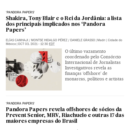
'PANDORA PAPERS'
Shakira, Tony Blair e o Rei da Jordânia: a lista
dos principais implicados nos ‘Pandora
Papers’
ELÍAS CAMHAJI
/
MONTSE HIDALGO PÉREZ
/
DANIELE GRASSO
|
Madri | Cidade do
México
|
OCT 03, 2021 - 12:30
EDT
O último vazamento
coordenado pelo Consórcio
Internacional de Jornalistas
Investigativos revela as
finanças ‘offshore’ de
monarcas, políticos e artistas
'PANDORA PAPERS'
Pandora Papers revela offshores de sócios da
Prevent Senior, MRV, Riachuelo e outras 17 das
maiores empresas do Brasil