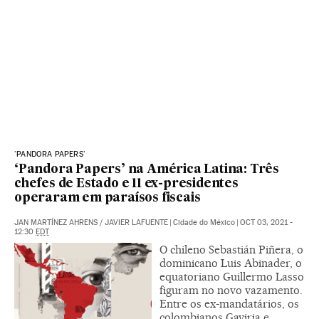
'PANDORA PAPERS'
‘Pandora Papers’ na América Latina: Três
chefes de Estado e 11 ex-presidentes
operaram em paraísos fiscais
JAN MARTÍNEZ AHRENS
/
JAVIER LAFUENTE
|
Cidade do México
|
OCT 03, 2021 -
12:30
EDT
O chileno Sebastián Piñera, o
dominicano Luis Abinader, o
equatoriano Guillermo Lasso
figuram no novo vazamento.
Entre os ex-mandatários, os
colombianos Gaviria e