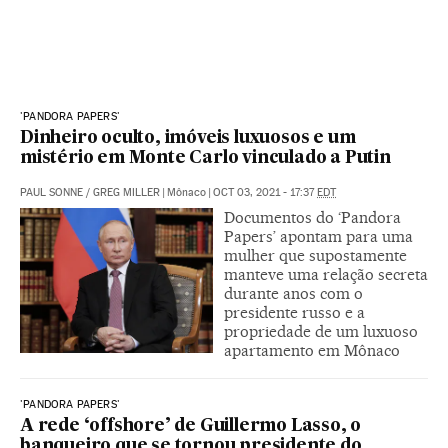
'PANDORA PAPERS'
Dinheiro oculto, imóveis luxuosos e um
mistério em Monte Carlo vinculado a Putin
PAUL SONNE
/
GREG MILLER
|
Mônaco
|
OCT 03, 2021 - 17:37
EDT
Documentos do ‘Pandora
Papers’ apontam para uma
mulher que supostamente
manteve uma relação secreta
durante anos com o
presidente russo e a
propriedade de um luxuoso
apartamento em Mônaco
'PANDORA PAPERS'
A rede ‘offshore’ de Guillermo Lasso, o
banqueiro que se tornou presidente do