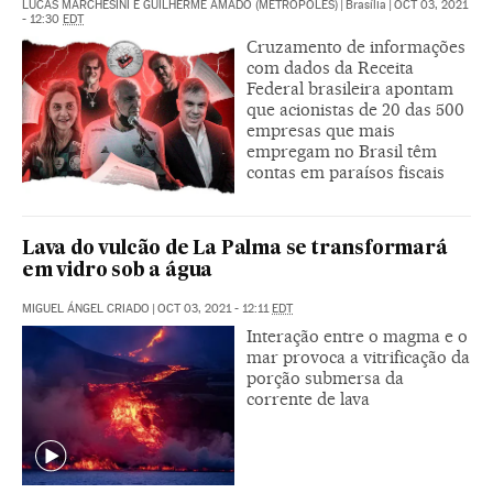
LUCAS MARCHESINI E GUILHERME AMADO (METRÓPOLES)
|
Brasília
|
OCT 03, 2021
- 12:30
EDT
Cruzamento de informações
com dados da Receita
Federal brasileira apontam
que acionistas de 20 das 500
empresas que mais
empregam no Brasil têm
contas em paraísos fiscais
Lava do vulcão de La Palma se transformará
em vidro sob a água
MIGUEL ÁNGEL CRIADO
|
OCT 03, 2021 - 12:11
EDT
Interação entre o magma e o
mar provoca a vitrificação da
porção submersa da
corrente de lava