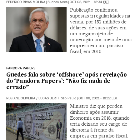
FEDERICO RIVAS MOLINA
|
Buenos Aires
|
OCT 08, 2021 - 18:34
EDT
Publicação confirmou
supostas irregularidades na
venda, por 152 milhões de
dólares, de suas ações em
um megaprojeto de
mineração por meio de uma
empresa em um paraíso
fiscal, em 2010
PANDORA PAPERS
Guedes fala sobre ‘offshore’ após revelação
do ‘Pandora Papers’: “Não fiz nada de
errado”
REGIANE OLIVEIRA
/
LUCAS BERTI
|
São Paulo
|
OCT 08, 2021 - 18:22
EDT
Ministro diz que perdeu
dinheiro após assumir
Economia em 2018, quando
teria deixado seu cargo de
diretoria à frente da
empresa em paraíso fiscal.