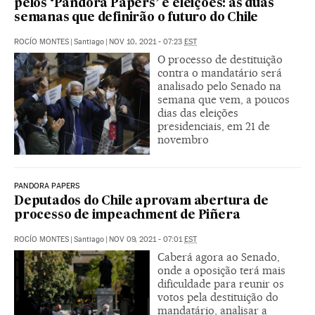
pelos ‘Pandora Papers’ e eleições: as duas
semanas que definirão o futuro do Chile
ROCÍO MONTES
|
Santiago
|
NOV 10, 2021 - 07:23
EST
O processo de destituição
contra o mandatário será
analisado pelo Senado na
semana que vem, a poucos
dias das eleições
presidenciais, em 21 de
novembro
PANDORA PAPERS
Deputados do Chile aprovam abertura de
processo de impeachment de Piñera
ROCÍO MONTES
|
Santiago
|
NOV 09, 2021 - 07:01
EST
Caberá agora ao Senado,
onde a oposição terá mais
dificuldade para reunir os
votos pela destituição do
mandatário, analisar a