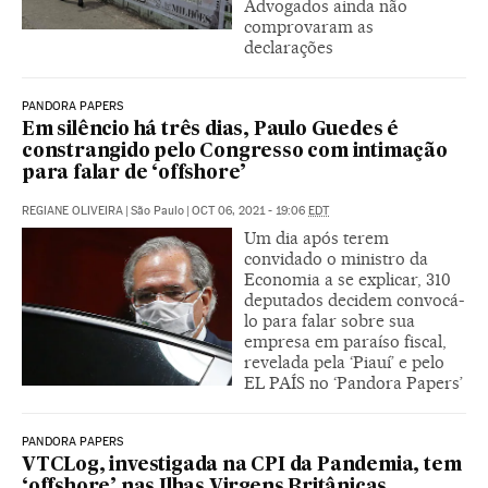
Advogados ainda não
comprovaram as
declarações
PANDORA PAPERS
Em silêncio há três dias, Paulo Guedes é
constrangido pelo Congresso com intimação
para falar de ‘offshore’
REGIANE OLIVEIRA
|
São Paulo
|
OCT 06, 2021 - 19:06
EDT
Um dia após terem
convidado o ministro da
Economia a se explicar, 310
deputados decidem convocá-
lo para falar sobre sua
empresa em paraíso fiscal,
revelada pela ‘Piauí’ e pelo
EL PAÍS no ‘Pandora Papers’
PANDORA PAPERS
VTCLog, investigada na CPI da Pandemia, tem
‘offshore’ nas Ilhas Virgens Britânicas