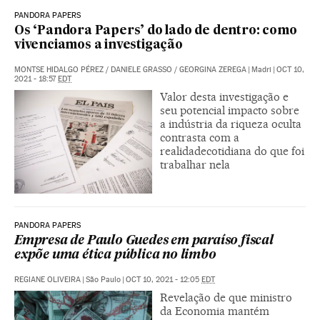
PANDORA PAPERS
Os ‘Pandora Papers’ do lado de dentro: como
vivenciamos a investigação
MONTSE HIDALGO PÉREZ
/
DANIELE GRASSO
/
GEORGINA ZEREGA
|
Madri
|
OCT 10,
2021 - 18:57
EDT
Valor desta investigação e
seu potencial impacto sobre
a indústria da riqueza oculta
contrasta com a
realidadecotidiana do que foi
trabalhar nela
PANDORA PAPERS
Empresa de Paulo Guedes em paraíso fiscal
expõe uma ética pública no limbo
REGIANE OLIVEIRA
|
São Paulo
|
OCT 10, 2021 - 12:05
EDT
Revelação de que ministro
da Economia mantém