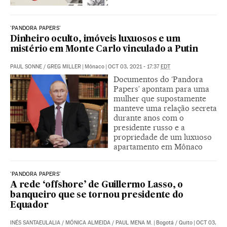
'PANDORA PAPERS'
Dinheiro oculto, imóveis luxuosos e um
mistério em Monte Carlo vinculado a Putin
PAUL SONNE
/
GREG MILLER
|
Mônaco
|
OCT 03, 2021 - 17:37
EDT
Documentos do ‘Pandora
Papers’ apontam para uma
mulher que supostamente
manteve uma relação secreta
durante anos com o
presidente russo e a
propriedade de um luxuoso
apartamento em Mônaco
'PANDORA PAPERS'
A rede ‘offshore’ de Guillermo Lasso, o
banqueiro que se tornou presidente do
Equador
INÉS SANTAEULALIA
/
MÓNICA ALMEIDA
/
PAUL MENA M.
|
Bogotá / Quito
|
OCT 03,