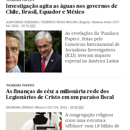
'PANDORA PAPERS'
Investigação agita as águas nos governos de
Chile, Brasil, Equador e México
JUAN DIEGO QUESADA
/
FEDERICO RIVAS MOLINA
|
Bogotá / Buenos Aires
|
OCT
04, 2021 - 20:51
EDT
As revelações do ‘Pandora
Papers’, feitas pelo
Consórcio Internacional de
Jornalistas Investigativos
(ICIJ), tiveram impacto
especial na América Latina
'PANDORA PAPERS'
As finanças do céu: a milionária rede dos
Legionários de Cristo em um paraíso fiscal
GEORGINA ZEREGA
|
México
|
OCT 04, 2021 - 19:28
EDT
A congregação religiosa
criou uma estrutura
‘offshore’ com 1,6 bilhão de