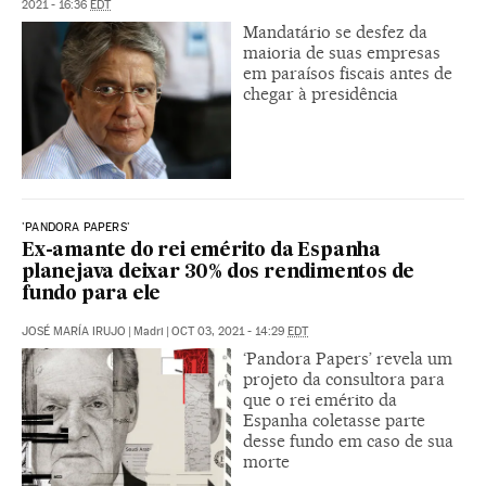
2021 - 16:36
EDT
Mandatário se desfez da
maioria de suas empresas
em paraísos fiscais antes de
chegar à presidência
'PANDORA PAPERS'
Ex-amante do rei emérito da Espanha
planejava deixar 30% dos rendimentos de
fundo para ele
JOSÉ MARÍA IRUJO
|
Madri
|
OCT 03, 2021 - 14:29
EDT
‘Pandora Papers’ revela um
projeto da consultora para
que o rei emérito da
Espanha coletasse parte
desse fundo em caso de sua
morte