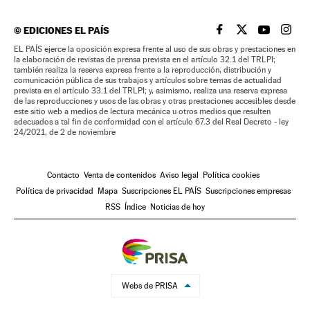
©
EDICIONES EL PAÍS
EL PAÍS BRASIL EN
EL PAÍS BRASI
EL PAÍS B
EL PA
EL PAÍS ejerce la oposición expresa frente al uso de sus obras y prestaciones en
la elaboración de revistas de prensa prevista en el artículo 32.1 del TRLPI;
también realiza la reserva expresa frente a la reproducción, distribución y
comunicación pública de sus trabajos y artículos sobre temas de actualidad
prevista en el artículo 33.1 del TRLPI; y, asimismo, realiza una reserva expresa
de las reproducciones y usos de las obras y otras prestaciones accesibles desde
este sitio web a medios de lectura mecánica u otros medios que resulten
adecuados a tal fin de conformidad con el artículo 67.3 del Real Decreto - ley
24/2021, de 2 de noviembre
Contacto
Venta de contenidos
Aviso legal
Política cookies
Política de privacidad
Mapa
Suscripciones EL PAÍS
Suscripciones empresas
RSS
Índice
Noticias de hoy
Webs de PRISA