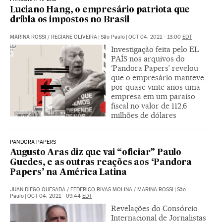
Luciano Hang, o empresário patriota que
dribla os impostos no Brasil
MARINA ROSSI
/
REGIANE OLIVEIRA
|
São Paulo
|
OCT 04, 2021 - 13:00
EDT
Investigação feita pelo EL
PAÍS nos arquivos do
‘Pandora Papers’ revelou
que o empresário manteve
por quase vinte anos uma
empresa em um paraíso
fiscal no valor de 112,6
milhões de dólares
PANDORA PAPERS
Augusto Aras diz que vai “oficiar” Paulo
Guedes, e as outras reações aos ‘Pandora
Papers’ na América Latina
JUAN DIEGO QUESADA
/
FEDERICO RIVAS MOLINA
/
MARINA ROSSI
|
São
Paulo
|
OCT 04, 2021 - 09:44
EDT
Revelações do Consórcio
Internacional de Jornalistas