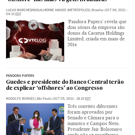
LUCAS MARCHESINI|GUILHERME AMADO (METRÓPOLES)
|
Brasília
|
OCT 06, 2021 -
04:31
EDT
‘Pandora Papers’ revela que
dois sócios da empresa são
donos da Cacatua Holdings
Limited, criada em maio de
2014
PANDORA PAPERS
Guedes e presidente do Banco Central terão
de explicar ‘offshores’ ao Congresso
RODOLFO BORGES
|
São Paulo
|
OCT 05, 2021 - 18:15
EDT
Três convites diferentes
foram aprovados por
Senado e Câmara para o
ministro e Campos Neto.
Presidente Jair Bolsonaro
ainda não se manifestou