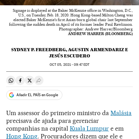
Signage is displayed at the Baker McKenzie office in Washington, D.C.,
U.S., on Tuesday, Feb. 18, 2020. Hong Kong-based Milton Cheng was
elected Baker McKenzie's first Asian-born global chair last September
following the sudden death in April of its former leader Paul Rawlinson.
Photographer: Andrew Harrer/Bloomberg
ANDREW HARRER (BLOOMBERG)
SYDNEY P. FREEDBERG, AGUSTIN ARMENDARIZ E
JESÚS ESCUDERO
OCT
05, 2021 - 09:47
EDT
Compartir en Whatsapp
Compartir en Facebook
Compartir en Twitter
Desplegar Redes Sociales
Añadir EL PAÍS en Google
Um assessor do primeiro ministro da
Malásia
precisava de ajuda para gerenciar
companhias na capital
Kuala Lumpur
e em
Hong Kong
. Procuradores dizem que ele e