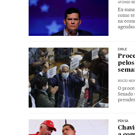
AFONSO BE
Ex-minis
como te
na econ
agendas 
CHILE
Proce
pelos
seman
ROCÍO MO
O proces
Senado 
preside
PDVSA
Chavi
a com