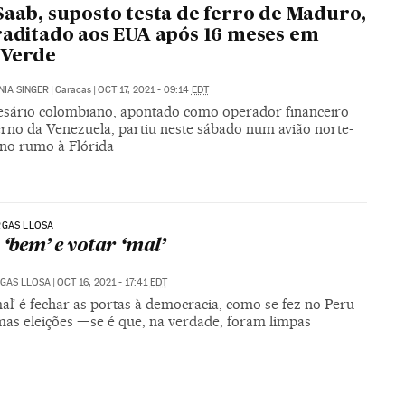
Saab, suposto testa de ferro de Maduro,
raditado aos EUA após 16 meses em
 Verde
IA SINGER
|
Caracas
|
OCT 17, 2021 - 09:14
EDT
sário colombiano, apontado como operador financeiro
rno da Venezuela, partiu neste sábado num avião norte-
no rumo à Flórida
RGAS LLOSA
 ‘bem’ e votar ‘mal’
GAS LLOSA
|
OCT 16, 2021 - 17:41
EDT
al’ é fechar as portas à democracia, como se fez no Peru
imas eleições —se é que, na verdade, foram limpas