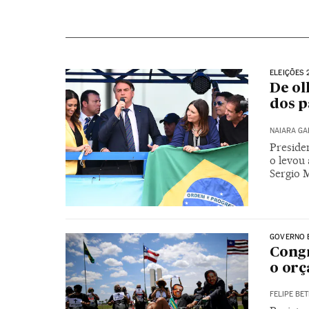
ELEIÇÕES 
De ol
dos p
NAIARA G
Presiden
o levou 
Sergio 
GOVERNO 
Congr
o orç
FELIPE BET