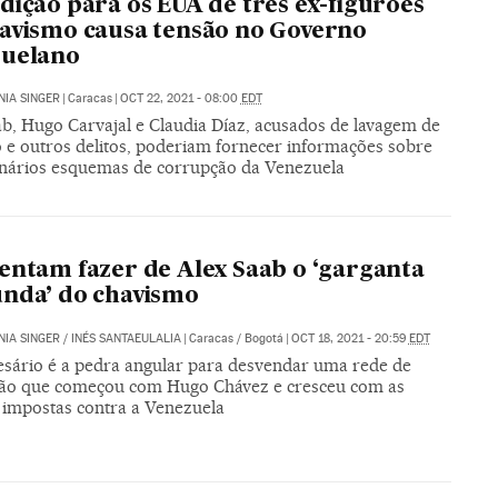
dição para os EUA de três ex-figurões
avismo causa tensão no Governo
zuelano
IA SINGER
|
Caracas
|
OCT 22, 2021 - 08:00
EDT
ab, Hugo Carvajal e Claudia Díaz, acusados de lavagem de
o e outros delitos, poderiam fornecer informações sobre
onários esquemas de corrupção da Venezuela
entam fazer de Alex Saab o ‘garganta
nda’ do chavismo
IA SINGER
/
INÉS SANTAEULALIA
|
Caracas / Bogotá
|
OCT 18, 2021 - 20:59
EDT
sário é a pedra angular para desvendar uma rede de
ão que começou com Hugo Chávez e cresceu com as
 impostas contra a Venezuela