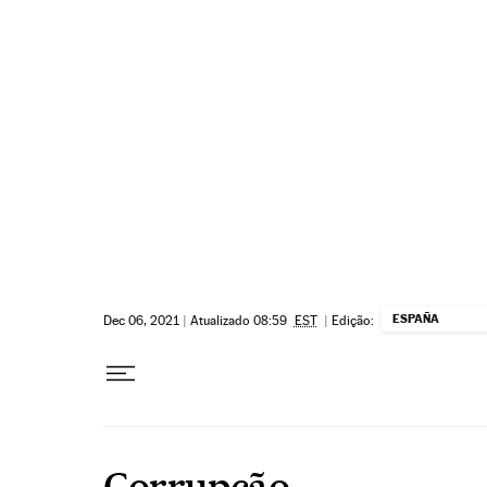
Pular para o conteúdo
ESPAÑA
Dec 06, 2021
|
Atualizado 08:59
EST
|
Edição:
Corrupção