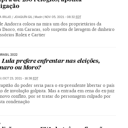
tigação
A IRUJO
/
JOAQUÍN GIL
|
Madri
|
NOV 05, 2021 - 08:32
EDT
 de Andorra coloca na mira um dos proprietários da
ia Daoro, em Caracas, sob suspeita de lavagem de dinheiro
ssórios Rolex e Cartier
BRASIL 2022
Lula prefere enfrentar nas eleições,
naro ou Moro?
S
|
OCT 23, 2021 - 16:38
EDT
capitão do poder seria para o ex-presidente libertar o país
o de involução golpista. Mas a entrada em cena do ex-juiz
 novo conflito, por se tratar do personagem culpado por
usta condenação
A