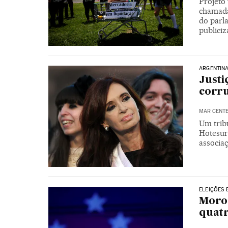
Projeto 
chamada
do parl
publiciz
ARGENTIN
Justi
corru
MAR CENT
Um tribu
Hotesur 
associaç
ELEIÇÕES 
Moro 
quatr