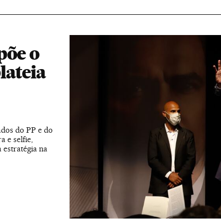
põe o
lateia
iados do PP e do
 e selfie,
estratégia na