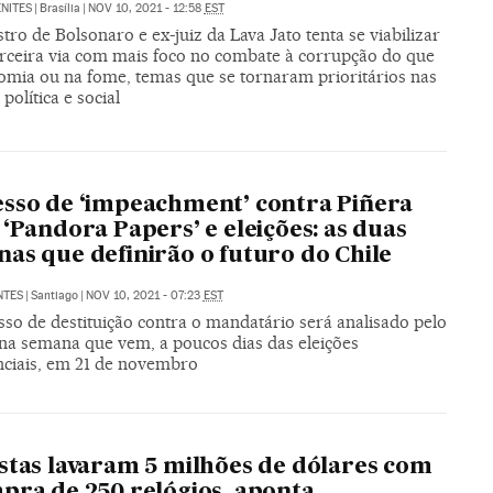
NITES
|
Brasília
|
NOV 10, 2021 - 12:58
EST
tro de Bolsonaro e ex-juiz da Lava Jato tenta se viabilizar
rceira via com mais foco no combate à corrupção do que
omia ou na fome, temas que se tornaram prioritários nas
política e social
sso de ‘impeachment’ contra Piñera
 ‘Pandora Papers’ e eleições: as duas
as que definirão o futuro do Chile
NTES
|
Santiago
|
NOV 10, 2021 - 07:23
EST
so de destituição contra o mandatário será analisado pelo
na semana que vem, a poucos dias das eleições
nciais, em 21 de novembro
stas lavaram 5 milhões de dólares com
pra de 250 relógios, aponta