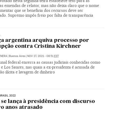
votado nesta segunda-feira estabelece teto para as
s emendas de relator, mas não deixa claro que o nome
amentar que se beneficia dos recursos deve ser
ado. Supremo impôs freio por falta de transparência
A
ça argentina arquiva processo por
pção contra Cristina Kirchner
ENERA
|
Buenos Aires
|
NOV 27, 2021 - 08:51
EST
nal federal encerra as causas judiciais conhecidas como
e Los Sauces, nas quais a ex-presidenta é acusada de
ão ilícita e lavagem de dinheiro
BRASIL 2022
se lança à presidência com discurso
o anos atrasado