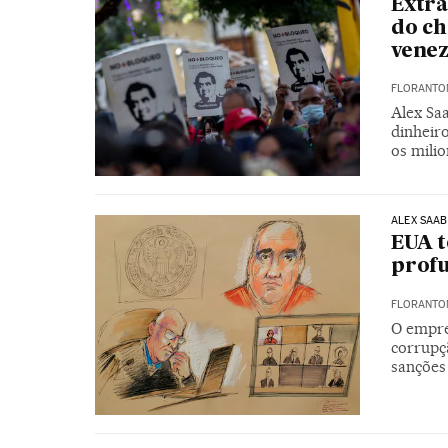
Extra
do ch
vene
FLORANTON
Alex Sa
dinheir
os mili
ALEX SAAB
EUA t
profu
FLORANTON
O empre
corrupç
sanções