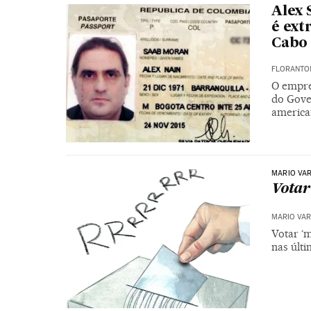
Alex 
é ext
Cabo
FLORANTON
O empre
do Gove
america
MARIO VA
Votar
MARIO VAR
Votar ‘m
nas últ