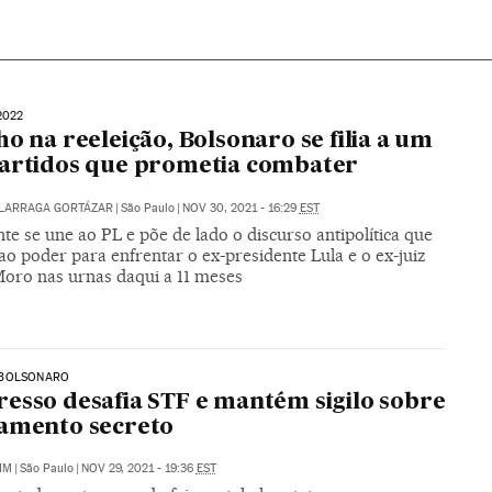
2022
ho na reeleição, Bolsonaro se filia a um
artidos que prometia combater
ALARRAGA GORTÁZAR
|
São Paulo
|
NOV 30, 2021 - 16:29
EST
te se une ao PL e põe de lado o discurso antipolítica que
ao poder para enfrentar o ex-presidente Lula e o ex-juiz
Moro nas urnas daqui a 11 meses
BOLSONARO
esso desafia STF e mantém sigilo sobre
amento secreto
IM
|
São Paulo
|
NOV 29, 2021 - 19:36
EST