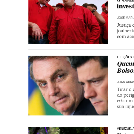
inves
JOSÉ MARÍ
Justiça
joalher
com ace
ELEIÇÕES 
Quem 
Bolso
JUAN ARIA
Tirar o 
do perig
cria um
sua inj
VENEZUEL