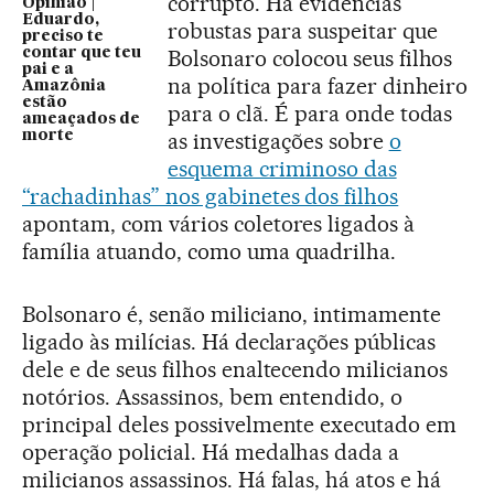
corrupto. Há evidências
Opinião |
Eduardo,
robustas para suspeitar que
preciso te
Bolsonaro colocou seus filhos
contar que teu
pai e a
na política para fazer dinheiro
Amazônia
estão
para o clã. É para onde todas
ameaçados de
as investigações sobre
o
morte
esquema criminoso das
“rachadinhas” nos gabinetes dos filhos
apontam, com vários coletores ligados à
família atuando, como uma quadrilha.
Bolsonaro é, senão miliciano, intimamente
ligado às milícias. Há declarações públicas
dele e de seus filhos enaltecendo milicianos
notórios. Assassinos, bem entendido, o
principal deles possivelmente executado em
operação policial. Há medalhas dada a
milicianos assassinos. Há falas, há atos e há