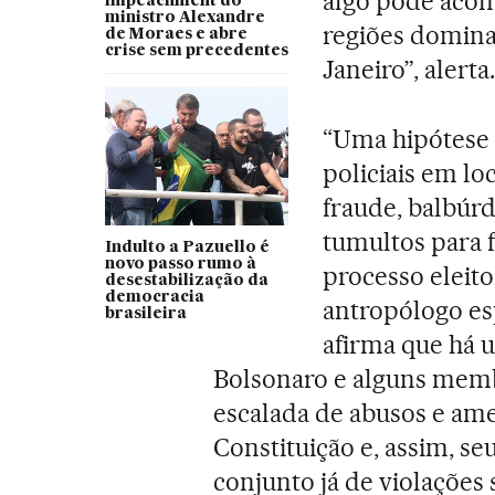
algo pode acon
impeachment do
ministro Alexandre
regiões domina
de Moraes e abre
crise sem precedentes
Janeiro”, alerta.
“Uma hipótese 
policiais em lo
fraude, balbúrd
tumultos para f
Indulto a Pazuello é
novo passo rumo à
processo eleito
desestabilização da
democracia
antropólogo es
brasileira
afirma que há 
Bolsonaro e alguns memb
escalada de abusos e ame
Constituição e, assim, s
conjunto já de violações 