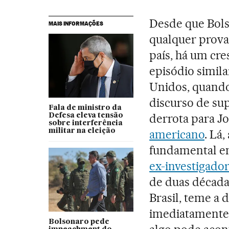
Desde que Bols
MAIS INFORMAÇÕES
qualquer prova,
país, há um cre
episódio simila
Unidos, quando
discurso de sup
Fala de ministro da
derrota para J
Defesa eleva tensão
sobre interferência
militar na eleição
americano
. Lá
fundamental em
ex-investigador 
de duas décadas
Brasil, teme a 
imediatamente p
Bolsonaro pede