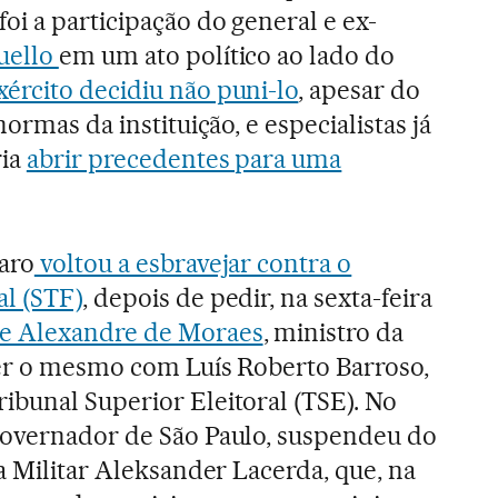
oi a participação do general e ex-
uello
em um ato político ao lado do
xército decidiu não puni-lo
, apesar do
ormas da instituição, e especialistas já
ria
abrir precedentes para uma
aro
voltou a esbravejar contra o
l (STF)
, depois de pedir, na sexta-feira
e Alexandre de Moraes
, ministro da
zer o mesmo com Luís Roberto Barroso,
bunal Superior Eleitoral (TSE). No
governador de São Paulo, suspendeu do
a Militar Aleksander Lacerda, que, na