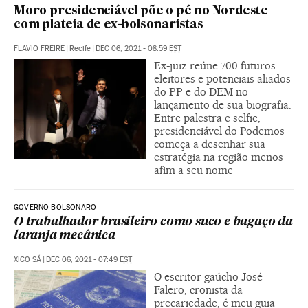
Moro presidenciável põe o pé no Nordeste
com plateia de ex-bolsonaristas
FLAVIO FREIRE
|
Recife
|
DEC 06, 2021 - 08:59
EST
Ex-juiz reúne 700 futuros
eleitores e potenciais aliados
do PP e do DEM no
lançamento de sua biografia.
Entre palestra e selfie,
presidenciável do Podemos
começa a desenhar sua
estratégia na região menos
afim a seu nome
GOVERNO BOLSONARO
O trabalhador brasileiro como suco e bagaço da
laranja mecânica
XICO SÁ
|
DEC 06, 2021 - 07:49
EST
O escritor gaúcho José
Falero, cronista da
precariedade, é meu guia