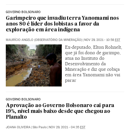
GOVERNO BOLSONARO
Garimpeiro que invadiu terra Yanomami nos
anos 80 é líder dos lobistas a favor da
exploração em área indígena
MAURÍCIO ANGELO (OBSERVATÓRIO DA MINERAÇÃO)
|
NOV 29, 2021 - 10:58
EST
Ex-deputado, Elton Rohnelt,
que já foi dono de garimpo,
atua no Instituto do
Desenvolvimento da
Mineração e diz que cobiça
em área Yanomami não vai
parar
GOVERNO BOLSONARO
Aprovação ao Governo Bolsonaro cai para
19%, nível mais baixo desde que chegou ao
Planalto
JOANA OLIVEIRA
|
São Paulo
|
NOV 29, 2021 - 04:35
EST