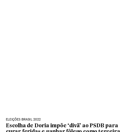
ELEIÇÕES BRASIL 2022
Escolha de Doria impõe ‘divã’ ao PSDB para
curar feridas e ganhar fôlego como terceira