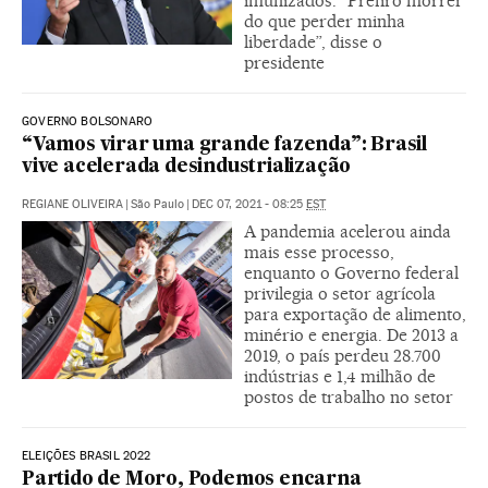
imunizados. “Prefiro morrer
do que perder minha
liberdade”, disse o
presidente
GOVERNO BOLSONARO
“Vamos virar uma grande fazenda”: Brasil
vive acelerada desindustrialização
REGIANE OLIVEIRA
|
São Paulo
|
DEC 07, 2021 - 08:25
EST
A pandemia acelerou ainda
mais esse processo,
enquanto o Governo federal
privilegia o setor agrícola
para exportação de alimento,
minério e energia. De 2013 a
2019, o país perdeu 28.700
indústrias e 1,4 milhão de
postos de trabalho no setor
ELEIÇÕES BRASIL 2022
Partido de Moro, Podemos encarna