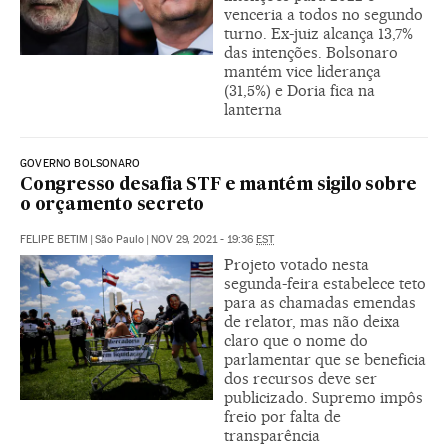
venceria a todos no segundo
turno. Ex-juiz alcança 13,7%
das intenções. Bolsonaro
mantém vice liderança
(31,5%) e Doria fica na
lanterna
GOVERNO BOLSONARO
Congresso desafia STF e mantém sigilo sobre
o orçamento secreto
FELIPE BETIM
|
São Paulo
|
NOV 29, 2021 - 19:36
EST
Projeto votado nesta
segunda-feira estabelece teto
para as chamadas emendas
de relator, mas não deixa
claro que o nome do
parlamentar que se beneficia
dos recursos deve ser
publicizado. Supremo impôs
freio por falta de
transparência