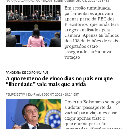
NAIARA GALARRAGA GORTÁZAR
|
Sobral (Ceará)
|
DEC 08, 2021 - 21:37
EST
Em sessão tumultuada,
parlamentares aprovam
apenas parte da PEC dos
Precatórios, que ainda terá
artigos analisados pela
Câmara. Apenas 65 bilhões
dos 108 de bilhões de reais
projetados estão
assegurados até a nova
votação
PANDEMIA DE CORONAVÍRUS
A quarentena de cinco dias no país em que
“liberdade” vale mais que a vida
FELIPE BETIM
|
São Paulo
|
DEC 07, 2021 - 19:24
EST
Governo Bolsonaro se nega
a adotar ‘passaporte da
vacina’ para viajantes e vai
exigir apenas teste e
quarentena para não