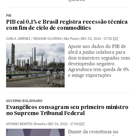
PIB
PIB cai 0,1% e Brasil registra recessão técnica
com fim de ciclo de commodities
CARLA JIMÉNEZ
/
REGIANE OLIVEIRA
|
São Paulo
|
DEC 02, 2021 - 07:52
EST
Ajuste nos dados do PIB de
abril a junho colabora para
dois trimestres seguidos com
desempenho negativo.
Agricultura tem queda de 9%
e atinge exportações
GOVERNO BOLSONARO
Evangélicos consagram seu primeiro ministro
no Supremo Tribunal Federal
AFONSO BENITES
|
Brasília
|
DEC 01, 2021 - 17:09
EST
Diante da resistência no