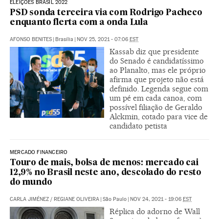
ELEIÇÕES BRASIL 2022
PSD sonda terceira via com Rodrigo Pacheco
enquanto flerta com a onda Lula
AFONSO BENITES
|
Brasília
|
NOV 25, 2021 - 07:06
EST
Kassab diz que presidente
do Senado é candidatíssimo
ao Planalto, mas ele próprio
afirma que projeto não está
definido. Legenda segue com
um pé em cada canoa, com
possível filiação de Geraldo
Alckmin, cotado para vice de
candidato petista
MERCADO FINANCEIRO
Touro de mais, bolsa de menos: mercado cai
12,9% no Brasil neste ano, descolado do resto
do mundo
CARLA JIMÉNEZ
/
REGIANE OLIVEIRA
|
São Paulo
|
NOV 24, 2021 - 19:06
EST
Réplica do adorno de Wall