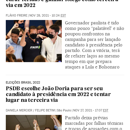
via em 2022
FLÁVIO FREIRE
|
NOV 28, 2021 - 10:24
EST
Governador paulista é tido
como pouco “palatável” e não
poupou confrontos na
campanha para ser lançado
candidato à presidência pelo
partido. Com a vitória, terá
de refazer laços ao mesmo
tempo em que prepara
ataques a Lula e Bolsonaro
ELEIÇÕES BRASIL 2022
PSDB escolhe João Doria para ser seu
candidato à presidência em 2022 e tentar
lugar na terceira via
DANIELA MERCIER
/
FELIPE BETIM
|
São Paulo
|
NOV 27, 2021 - 17:07
EST
Partido deixa prévias
marcadas por falhas técnicas
e trocas de acusações com o