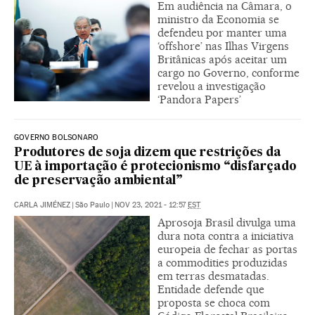
Em audiência na Câmara, o
ministro da Economia se
defendeu por manter uma
‘offshore’ nas Ilhas Virgens
Britânicas após aceitar um
cargo no Governo, conforme
revelou a investigação
‘Pandora Papers’
GOVERNO BOLSONARO
Produtores de soja dizem que restrições da
UE à importação é protecionismo “disfarçado
de preservação ambiental”
CARLA JIMÉNEZ
|
São Paulo
|
NOV 23, 2021 - 12:57
EST
Aprosoja Brasil divulga uma
dura nota contra a iniciativa
europeia de fechar as portas
a commodities produzidas
em terras desmatadas.
Entidade defende que
proposta se choca com