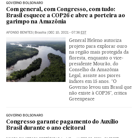
GOVERNO BOLSONARO
Com general, com Congresso, com tudo:
Brasil esquece a COP26 e abre a porteira ao
garimpo na Amazônia
AFONSO BENITES
|
Brasília
|
DEC 10, 2021 - 07:36
EST
General Heleno autoriza
projeto para explorar ouro
na região mais protegida da
floresta, enquanto o vice-
presidente Mourão, do
Conselho da Amazônia
Legal, assiste aos piores
índices em 15 anos. “O
Governo levou um Brasil que
não existe à COP26”, critica
Greenpeace
GOVERNO BOLSONARO
Congresso garante pagamento do Auxílio
Brasil durante o ano eleitoral