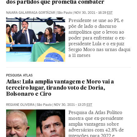
dos partidos que prometia combater
NAIARA GALARRAGA GORTÁZAR
|
São Paulo
|
NOV 30, 2021 - 16:29
EST
Presidente se une ao PL e
põe de lado o discurso
antipolítica que o levou ao
poder para enfrentar o ex-
presidente Lula e o ex-juiz
Sergio Moro nas urnas daqui
a 11 meses
PESQUISA ATLAS
Atlas: Lula amplia vantagem e Moro vai a
terceiro lugar, tirando voto de Doria,
Bolsonaro e Ciro
REGIANE OLIVEIRA
|
São Paulo
|
NOV 30, 2021 - 13:25
EST
Pesquisa da Atlas Político
mostra que ex-presidente
amplia vantagens sobre
adversários com 42,8% de
intenções para 2022 e