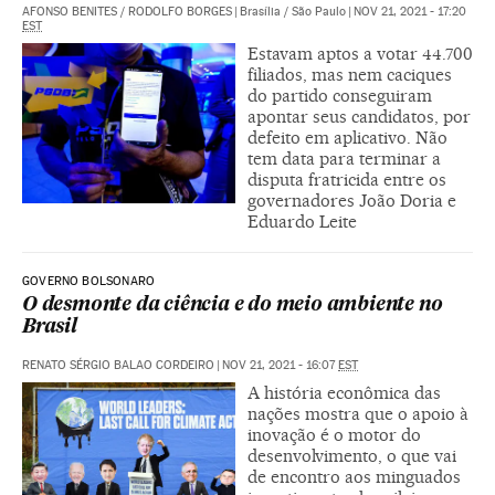
AFONSO BENITES
/
RODOLFO BORGES
|
Brasília / São Paulo
|
NOV 21, 2021 - 17:20
EST
Estavam aptos a votar 44.700
filiados, mas nem caciques
do partido conseguiram
apontar seus candidatos, por
defeito em aplicativo. Não
tem data para terminar a
disputa fratricida entre os
governadores João Doria e
Eduardo Leite
GOVERNO BOLSONARO
O desmonte da ciência e do meio ambiente no
Brasil
RENATO SÉRGIO BALAO CORDEIRO
|
NOV 21, 2021 - 16:07
EST
A história econômica das
nações mostra que o apoio à
inovação é o motor do
desenvolvimento, o que vai
de encontro aos minguados