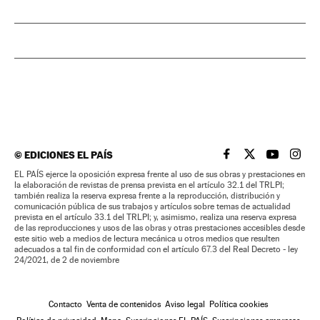
©
EDICIONES EL PAÍS
EL PAÍS BRASIL EN
EL PAÍS BRASI
EL PAÍS B
EL PA
EL PAÍS ejerce la oposición expresa frente al uso de sus obras y prestaciones en
la elaboración de revistas de prensa prevista en el artículo 32.1 del TRLPI;
también realiza la reserva expresa frente a la reproducción, distribución y
comunicación pública de sus trabajos y artículos sobre temas de actualidad
prevista en el artículo 33.1 del TRLPI; y, asimismo, realiza una reserva expresa
de las reproducciones y usos de las obras y otras prestaciones accesibles desde
este sitio web a medios de lectura mecánica u otros medios que resulten
adecuados a tal fin de conformidad con el artículo 67.3 del Real Decreto - ley
24/2021, de 2 de noviembre
Contacto
Venta de contenidos
Aviso legal
Política cookies