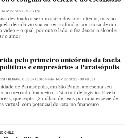
|
NOV 22, 2021 - 10:07
EST
ava destinado a ser um astro dos anos oitenta, mas no
quela década viu sua carreira afundar por causa de um
 vídeo – o qual, por outro lado, o fez deixar o álcool e
ar o amor
rida pelo primeiro unicórnio da favela
 políticos e empresários a Paraisópolis
SSI
/
REGIANE OLIVEIRA
|
São Paulo
|
NOV 22, 2021 - 09:48
EST
idade de Paraisópolis, em São Paulo, apresenta seu
o ao mercado financeiro: a ‘startup’ de logística Favela
press, que capta 1,3 milhão de reais por uma espécie de
a virtual” com potencial de retorno financeiro
NO CHILE