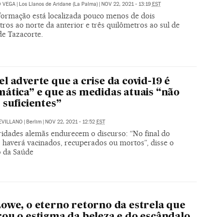
O VEGA
|
Los Llanos de Aridane (La Palma)
|
NOV 22, 2021 - 13:19
EST
formação está localizada pouco menos de dois
ros ao norte da anterior e três quilômetros ao sul de
de Tazacorte.
l adverte que a crise da covid-19 é
ática” e que as medidas atuais “não
 suficientes”
SEVILLANO
|
Berlim
|
NOV 22, 2021 - 12:52
EST
ridades alemãs endurecem o discurso: “No final do
, haverá vacinados, recuperados ou mortos”, disse o
o da Saúde
owe, o eterno retorno da estrela que
ou o estigma da beleza e do escândalo