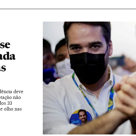
se
ada
as
dência deve
otação não
dos 33
e olho nas