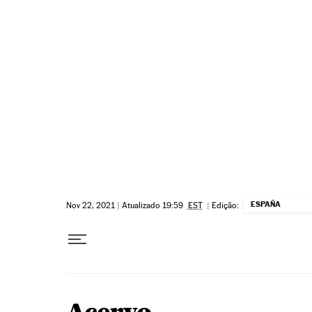
Pular para o conteúdo
ESPAÑA
Nov 22, 2021
|
Atualizado 19:59
EST
|
Edição: