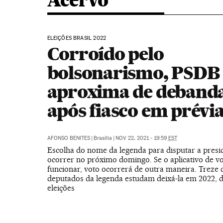
Acervo
ELEIÇÕES BRASIL 2022
Corroído pelo
bolsonarismo, PSDB 
aproxima de deband
após fiasco em prévi
AFONSO BENITES
|
Brasília
|
NOV 22, 2021 - 19:59
EST
Escolha do nome da legenda para disputar a presi
ocorrer no próximo domingo. Se o aplicativo de v
funcionar, voto ocorrerá de outra maneira. Treze 
deputados da legenda estudam deixá-la em 2022, d
eleições