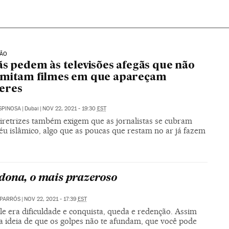
TÃO
ãs pedem às televisões afegãs que não
smitam filmes em que apareçam
eres
SPINOSA
|
Dubai
|
NOV 22, 2021 - 19:30
EST
iretrizes também exigem que as jornalistas se cubram
éu islâmico, algo que as poucas que restam no ar já fazem
ona, o mais prazeroso
APARRÓS
|
NOV 22, 2021 - 17:39
EST
le era dificuldade e conquista, queda e redenção. Assim
 a ideia de que os golpes não te afundam, que você pode