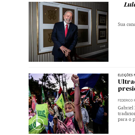
Lul
Sua cand
ELEIÇÕES 
Ultra
presi
FEDERICO 
Gabriel
tradici
para o p