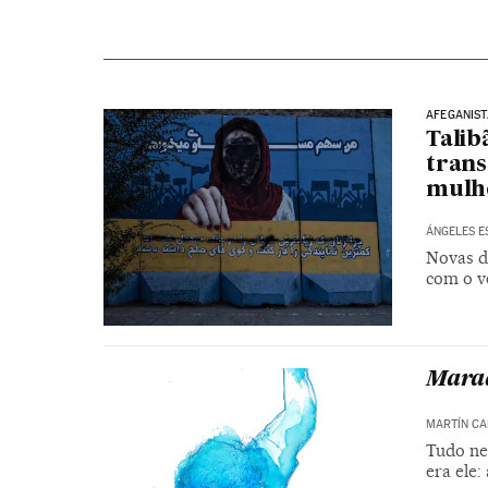
AFEGANIS
Talib
tran
mulh
ÁNGELES E
Novas d
com o v
Marad
MARTÍN C
Tudo ne
era ele: