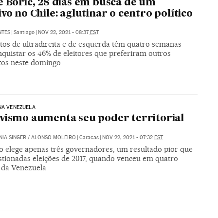
e Boric, 28 dias em busca de um
ivo no Chile: aglutinar o centro político
NTES
|
Santiago
|
NOV 22, 2021 - 08:37
EST
tos de ultradireita e de esquerda têm quatro semanas
nquistar os 46% de eleitores que preferiram outros
tos neste domingo
NA VENEZUELA
vismo aumenta seu poder territorial
IA SINGER
/
ALONSO MOLEIRO
|
Caracas
|
NOV 22, 2021 - 07:32
EST
o elege apenas três governadores, um resultado pior que
stionadas eleições de 2017, quando venceu em quatro
 da Venezuela