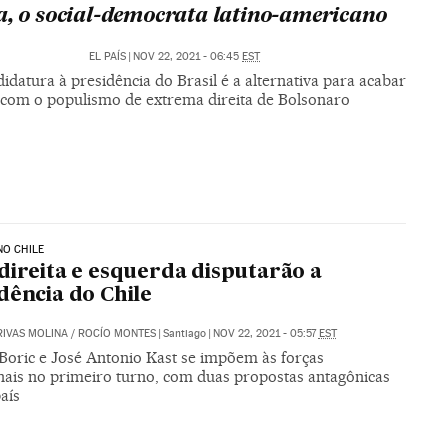
a, o social-democrata latino-americano
EL PAÍS
|
NOV 22, 2021 - 06:45
EST
idatura à presidência do Brasil é a alternativa para acabar
com o populismo de extrema direita de Bolsonaro
NO CHILE
direita e esquerda disputarão a
dência do Chile
RIVAS MOLINA
/
ROCÍO MONTES
|
Santiago
|
NOV 22, 2021 - 05:57
EST
 Boric e José Antonio Kast se impõem às forças
onais no primeiro turno, com duas propostas antagônicas
aís