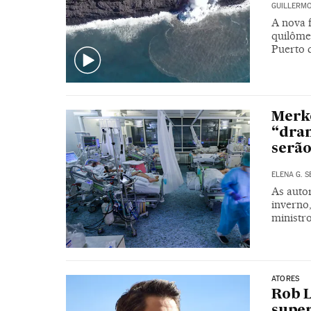
GUILLERM
A nova 
quilômet
Puerto 
Merke
“dram
serão
ELENA G. 
As auto
inverno
ministr
ATORES
Rob L
super