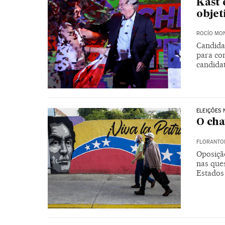
Kast 
objet
ROCÍO MO
Candida
para co
candida
ELEIÇÕES 
O cha
FLORANTON
Oposiçã
nas que
Estados