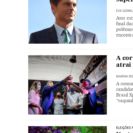
EVA GÜIMIL
Ator est
final da
polêmico
encontr
A cor
atrai
MARINA RO
A comun
candidat
Brasil X
“vaquinh
ELEIÇÕES 