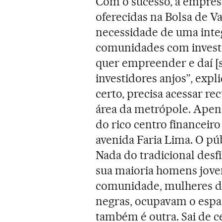
Com o sucesso, a empresa
oferecidas na Bolsa de Va
necessidade de uma inte
comunidades com investi
quer empreender e daí [
investidores anjos”, expl
certo, precisa acessar r
área da metrópole. Apen
do rico centro financeiro
avenida Faria Lima. O pú
Nada do tradicional des
sua maioria homens jove
comunidade, mulheres de
negras, ocupavam o esp
também é outra. Sai de c