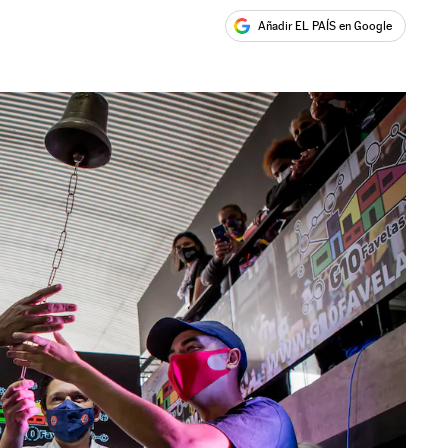
Añadir EL PAÍS en Google
ales