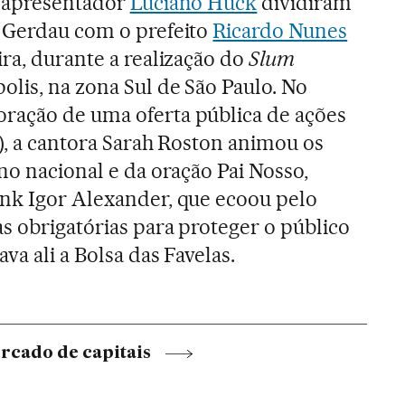
o apresentador
Luciano Huck
dividiram
a Gerdau com o prefeito
Ricardo Nunes
ira, durante a realização do
Slum
olis, na zona Sul de São Paulo. No
ração de uma oferta pública de ações
o), a cantora Sarah Roston animou os
no nacional e da oração Pai Nosso,
unk Igor Alexander, que ecoou pelo
as obrigatórias para proteger o público
va ali a Bolsa das Favelas.
rcado de capitais