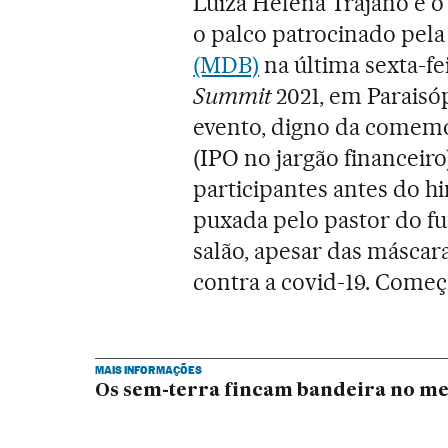
Luiza Helena Trajano e 
o palco patrocinado pel
(MDB)
na última sexta-fe
Summit
2021, em Paraisóp
evento, digno da comemo
(IPO no jargão financeir
participantes antes do hi
puxada pelo pastor do f
salão, apesar das máscar
contra a covid-19. Começa
MAIS INFORMAÇÕES
Os sem-terra fincam bandeira no me