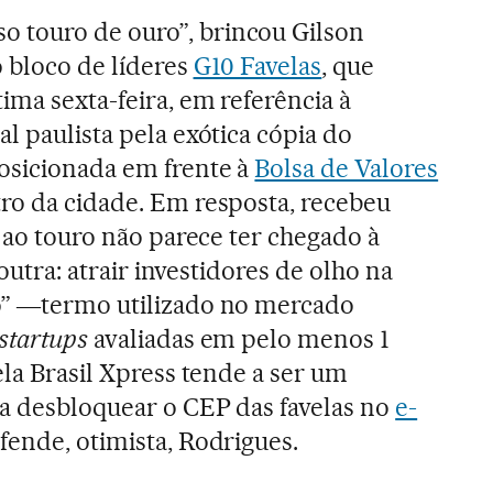
touro de ouro”, brincou Gilson
 bloco de líderes
G10 Favelas
, que
ima sexta-feira, em referência à
l paulista pela exótica cópia do
osicionada em frente à
Bolsa de Valores
ro da cidade. Em resposta, recebeu
o ao touro não parece ter chegado à
 outra: atrair investidores de olho na
o” ―termo utilizado no mercado
startups
avaliadas em pelo menos 1
ela Brasil Xpress tende a ser um
 a desbloquear o CEP das favelas no
e-
efende, otimista, Rodrigues.