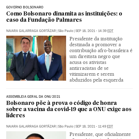
GOVERNO BOLSONARO
Como Bolsonaro dinamita as instituições: o
caso da Fundação Palmares
NAIARA GALARRAGA GORTÁZAR
|
São Paulo
|
SEP 18, 2021 - 14:39
EDT
Presidente da instituição
destinada a promover a
contribuição afro-brasileira é
um direitista negro que
acusa os ativistas
antirracistas de se
vitimizarem e serem
abduzidos pela esquerda
ASSEMBLEIA GERAL DA ONU 2021
Bolsonaro põe à prova o código de honra
sobre a vacina da covid-19 que a ONU exige aos
líderes
NAIARA GALARRAGA GORTÁZAR
|
São Paulo
|
SEP 18, 2021 - 11:49
EDT
Presidente, que oficialmente