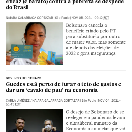
eficaz (e barato) contra a pobreza se despede
do Brasil
NAIARA GALARRAGA GORTÁZAR
|
São Paulo
|
NOV 05, 2021 - 09:12
EDT
Bolsonaro cancela o
benefício criado pelo PT
para substituí-lo por outro
de maior valor, mas somente
até depois das eleições de
2022 e gera insegurança
GOVERNO BOLSONARO
Guedes está perto de furar o teto de gastos e
dar um ‘cavalo de pau’ na economia
CARLA JIMÉNEZ
/
NAIARA GALARRAGA GORTÁZAR
|
São Paulo
|
NOV 04, 2021 -
10:45
EDT
O desejo de Bolsonaro de se
reeleger e a pandemia levam
o ultraliberal ministro da
Economia a anunciar que vai