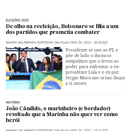
ELEIÇÕES 2022
De olho na reeleição, Bolsonaro se filia a um
dos partidos que prometia combater
NAIARA GALARRAGA GORTÁZAR
|
São Paulo
|
NOV 30, 2021 - 16:29
EST
Presidente se une ao PL e
põe de lado o discurso
antipolítica que o levou ao
poder para enfrentar o ex-
presidente Lula e o ex-juiz
Sergio Moro nas urnas daqui
a 11 meses
HISTÓRIA
João Cândido, o marinheiro (e bordador)
revoltado que a Marinha não quer ver como
herói
NAIARA GALARRAGA GORTÁZAR
|
São Paulo
|
NOV 20, 2021 - 14:21
EST