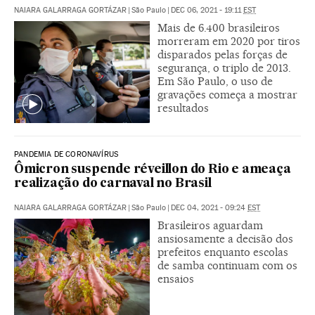
NAIARA GALARRAGA GORTÁZAR
|
São Paulo
|
DEC 06, 2021 - 19:11
EST
Mais de 6.400 brasileiros
morreram em 2020 por tiros
disparados pelas forças de
segurança, o triplo de 2013.
Em São Paulo, o uso de
gravações começa a mostrar
resultados
PANDEMIA DE CORONAVÍRUS
Ômicron suspende réveillon do Rio e ameaça
realização do carnaval no Brasil
NAIARA GALARRAGA GORTÁZAR
|
São Paulo
|
DEC 04, 2021 - 09:24
EST
Brasileiros aguardam
ansiosamente a decisão dos
prefeitos enquanto escolas
de samba continuam com os
ensaios