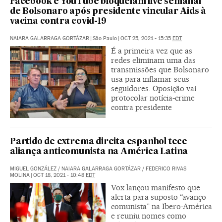
Facebook e YouTube bloqueiam live semanal
de Bolsonaro após presidente vincular Aids à
vacina contra covid-19
NAIARA GALARRAGA GORTÁZAR
|
São Paulo
|
OCT 25, 2021 - 15:35
EDT
É a primeira vez que as
redes eliminam uma das
transmissões que Bolsonaro
usa para inflamar seus
seguidores. Oposição vai
protocolar notícia-crime
contra presidente
Partido de extrema direita espanhol tece
aliança anticomunista na América Latina
MIGUEL GONZÁLEZ
/
NAIARA GALARRAGA GORTÁZAR
/
FEDERICO RIVAS
MOLINA
|
OCT 18, 2021 - 10:48
EDT
Vox lançou manifesto que
alerta para suposto “avanço
comunista” na Ibero-América
e reuniu nomes como