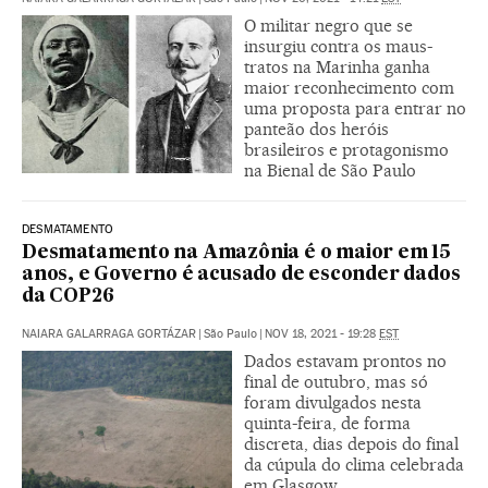
O militar negro que se
insurgiu contra os maus-
tratos na Marinha ganha
maior reconhecimento com
uma proposta para entrar no
panteão dos heróis
brasileiros e protagonismo
na Bienal de São Paulo
DESMATAMENTO
Desmatamento na Amazônia é o maior em 15
anos, e Governo é acusado de esconder dados
da COP26
NAIARA GALARRAGA GORTÁZAR
|
São Paulo
|
NOV 18, 2021 - 19:28
EST
Dados estavam prontos no
final de outubro, mas só
foram divulgados nesta
quinta-feira, de forma
discreta, dias depois do final
da cúpula do clima celebrada
em Glasgow