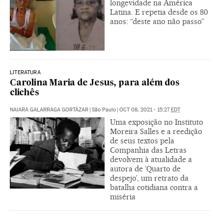
longevidade na América
Latina. E repetia desde os 80
anos: “deste ano não passo”
LITERATURA
Carolina Maria de Jesus, para além dos
clichês
NAIARA GALARRAGA GORTÁZAR
|
São Paulo
|
OCT 08, 2021 - 15:27
EDT
Uma exposição no Instituto
Moreira Salles e a reedição
de seus textos pela
Companhia das Letras
devolvem à atualidade a
autora de ‘Quarto de
despejo’, um retrato da
batalha cotidiana contra a
miséria