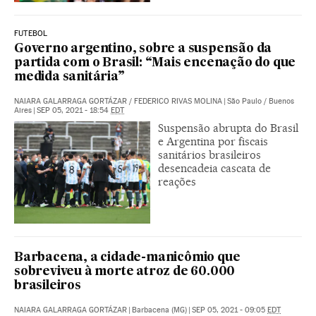
FUTEBOL
Governo argentino, sobre a suspensão da
partida com o Brasil: “Mais encenação do que
medida sanitária”
NAIARA GALARRAGA GORTÁZAR
/
FEDERICO RIVAS MOLINA
|
São Paulo / Buenos
Aires
|
SEP 05, 2021 - 18:54
EDT
Suspensão abrupta do Brasil
e Argentina por fiscais
sanitários brasileiros
desencadeia cascata de
reações
Barbacena, a cidade-manicômio que
sobreviveu à morte atroz de 60.000
brasileiros
NAIARA GALARRAGA GORTÁZAR
|
Barbacena (MG)
|
SEP 05, 2021 - 09:05
EDT