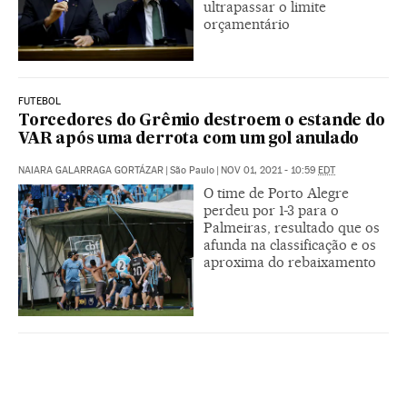
ultrapassar o limite
orçamentário
FUTEBOL
Torcedores do Grêmio destroem o estande do
VAR após uma derrota com um gol anulado
NAIARA GALARRAGA GORTÁZAR
|
São Paulo
|
NOV 01, 2021 - 10:59
EDT
O time de Porto Alegre
perdeu por 1-3 para o
Palmeiras, resultado que os
afunda na classificação e os
aproxima do rebaixamento