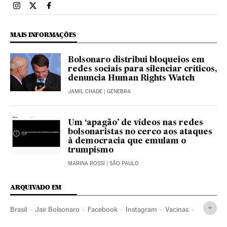
Brasil El País Brasil en Instagram
Brasil El País Brasil en Twitter
Brasil El País Brasil en Facebook
MAIS INFORMAÇÕES
Bolsonaro distribui bloqueios em
redes sociais para silenciar críticos,
denuncia Human Rights Watch
JAMIL CHADE
| GENEBRA
Um ‘apagão’ de vídeos nas redes
bolsonaristas no cerco aos ataques
à democracia que emulam o
trumpismo
MARINA ROSSI
| SÃO PAULO
ARQUIVADO EM
Brasil
Jair Bolsonaro
Facebook
Instagram
Vacinas
Coronavirus Covid-19
HIV AIDS
Fake news
Youtube