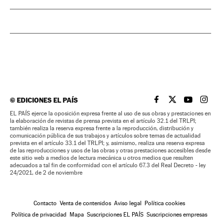
©
EDICIONES EL PAÍS
EL PAÍS BRASIL EN
EL PAÍS BRASI
EL PAÍS B
EL PA
EL PAÍS ejerce la oposición expresa frente al uso de sus obras y prestaciones en
la elaboración de revistas de prensa prevista en el artículo 32.1 del TRLPI;
también realiza la reserva expresa frente a la reproducción, distribución y
comunicación pública de sus trabajos y artículos sobre temas de actualidad
prevista en el artículo 33.1 del TRLPI; y, asimismo, realiza una reserva expresa
de las reproducciones y usos de las obras y otras prestaciones accesibles desde
este sitio web a medios de lectura mecánica u otros medios que resulten
adecuados a tal fin de conformidad con el artículo 67.3 del Real Decreto - ley
24/2021, de 2 de noviembre
Contacto
Venta de contenidos
Aviso legal
Política cookies
Política de privacidad
Mapa
Suscripciones EL PAÍS
Suscripciones empresas