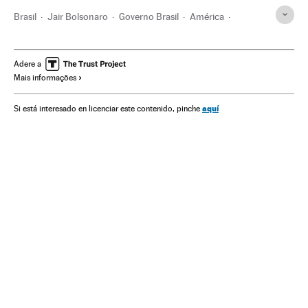
Brasil
Jair Bolsonaro
Governo Brasil
América
Governo
Presidente Brasil
Presidência Brasil
HRW
Redes sociais
Twitter
Instagram
Facebook
Adere a
Mais informações
Liberdade expressão
aquí
Si está interesado en licenciar este contenido, pinche