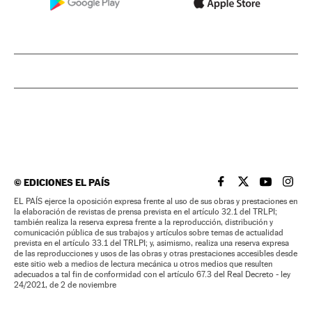
©
EDICIONES EL PAÍS
EL PAÍS BRASIL EN
EL PAÍS BRASI
EL PAÍS B
EL PA
EL PAÍS ejerce la oposición expresa frente al uso de sus obras y prestaciones en
la elaboración de revistas de prensa prevista en el artículo 32.1 del TRLPI;
también realiza la reserva expresa frente a la reproducción, distribución y
comunicación pública de sus trabajos y artículos sobre temas de actualidad
prevista en el artículo 33.1 del TRLPI; y, asimismo, realiza una reserva expresa
de las reproducciones y usos de las obras y otras prestaciones accesibles desde
este sitio web a medios de lectura mecánica u otros medios que resulten
adecuados a tal fin de conformidad con el artículo 67.3 del Real Decreto - ley
24/2021, de 2 de noviembre