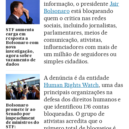
informação, o presidente
Jair
Bolsonaro
está bloqueando
quem o critica nas redes
sociais, incluindo jornalistas,
STF aumenta
parlamentares, meios de
carga em
comunicação, ativistas,
resposta a
Bolsonaro com
influenciadores com mais de
nova
investigação,
um milhão de seguidores ou
agora sobre
simples cidadãos.
vazamento de
dados
A denúncia é da entidade
Human Rights Watch
, uma das
principais organizações na
defesa dos direitos humanos e
que identificou 176 contas
Bolsonaro
promete ir ao
bloqueadas. O grupo de
Senado por
impeachment
ativistas acredita que o
de ministros do
número total de bloqueios é
STF: