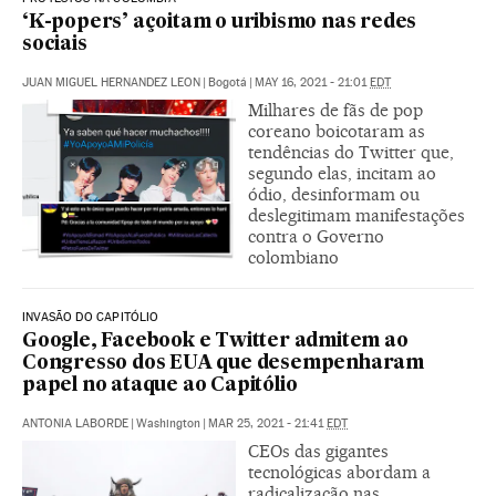
‘K-popers’ açoitam o uribismo nas redes
sociais
JUAN MIGUEL HERNANDEZ LEON
|
Bogotá
|
MAY 16, 2021 - 21:01
EDT
Milhares de fãs de pop
coreano boicotaram as
tendências do Twitter que,
segundo elas, incitam ao
ódio, desinformam ou
deslegitimam manifestações
contra o Governo
colombiano
INVASÃO DO CAPITÓLIO
Google, Facebook e Twitter admitem ao
Congresso dos EUA que desempenharam
papel no ataque ao Capitólio
ANTONIA LABORDE
|
Washington
|
MAR 25, 2021 - 21:41
EDT
CEOs das gigantes
tecnológicas abordam a
radicalização nas