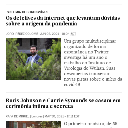
PANDEMIA DE CORONAVÍRUS
Os detetives da internet que levantam dúvidas
sobre a origem da pandemia
JORDI PÉREZ COLOMÉ
|
JUN 05, 2021 - 19:04
EDT
Um grupo multidisciplinar
organizado de forma
espontânea no Twitter
investiga há um ano o
trabalho do Instituto de
Virologia de Wuhan. Suas
descobertas trouxeram
novas pistas sobre o início da
covid-19
Boris Johnson e Carrie Symonds se casam em
cerimônia íntima e secreta
RAFA DE MIGUEL
|
Londres
|
MAY 30, 2021 - 17:11
EDT
O primeiro-ministro, de 56