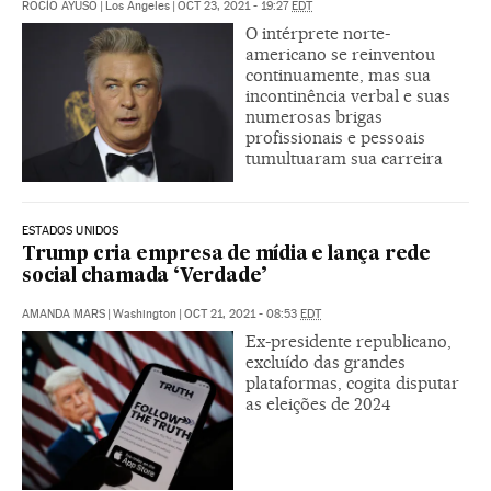
ROCÍO AYUSO
|
Los Angeles
|
OCT 23, 2021 - 19:27
EDT
O intérprete norte-
americano se reinventou
continuamente, mas sua
incontinência verbal e suas
numerosas brigas
profissionais e pessoais
tumultuaram sua carreira
ESTADOS UNIDOS
Trump cria empresa de mídia e lança rede
social chamada ‘Verdade’
AMANDA MARS
|
Washington
|
OCT 21, 2021 - 08:53
EDT
Ex-presidente republicano,
excluído das grandes
plataformas, cogita disputar
as eleições de 2024