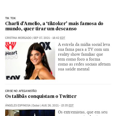
TIK TOK
Charli d’Amelio, a ‘tiktoker’ mais famosa do
mundo, quer tirar um descanso
CRISTINA MORGADO
|
SEP 07, 2021 - 18:42
EDT
A estrela da mídia social leva
sua fama para a TV com um
reality show familiar que
tem como foco a forma
como as redes sociais afetam
sua saúde mental
CRISE NO AFEGANISTÃO
Os talibãs conquistam o Twitter
ÁNGELES ESPINOSA
|
Dubai
|
AUG 26, 2021 - 15:35
EDT
Os extremistas, que em seu