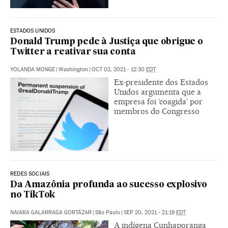
ESTADOS UNIDOS
Donald Trump pede à Justiça que obrigue o
Twitter a reativar sua conta
YOLANDA MONGE
|
Washington
|
OCT 02, 2021 - 12:30
EDT
Ex-presidente dos Estados
Unidos argumenta que a
empresa foi ‘coagida’ por
membros do Congresso
REDES SOCIAIS
Da Amazônia profunda ao sucesso explosivo
no TikTok
NAIARA GALARRAGA GORTÁZAR
|
São Paulo
|
SEP 20, 2021 - 21:19
EDT
A indígena Cunhaporanga