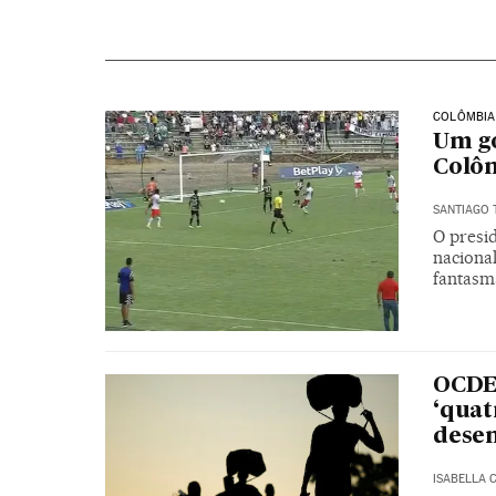
COLÔMBIA
Um go
Colô
SANTIAGO
O presi
nacional
fantasm
OCDE 
‘quat
dese
ISABELLA 