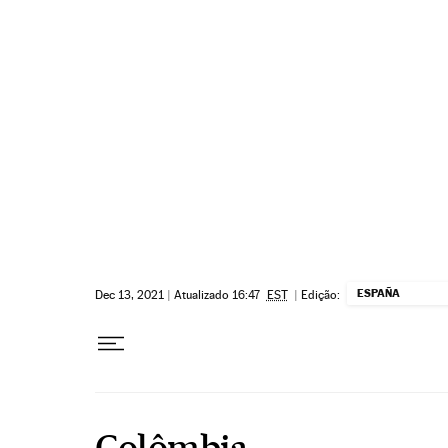
Pular para o conteúdo
ESPAÑA
Dec 13, 2021
|
Atualizado 16:47
EST
|
Edição:
Colômbia