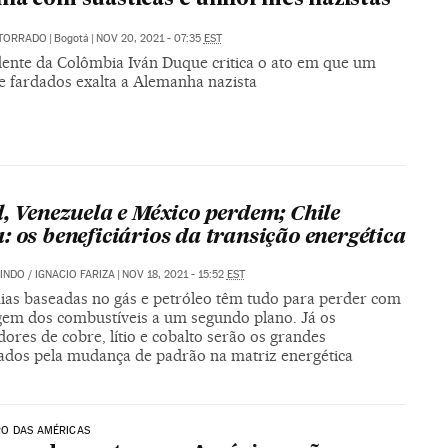
 TORRADO
|
Bogotá
|
NOV 20, 2021 - 07:35
EST
dente da Colômbia Iván Duque critica o ato em que um
e fardados exalta a Alemanha nazista
l, Venezuela e México perdem; Chile
: os beneficiários da transição energética
INDO
/
IGNACIO FARIZA
|
NOV 18, 2021 - 15:52
EST
as baseadas no gás e petróleo têm tudo para perder com
gem dos combustíveis a um segundo plano. Já os
ores de cobre, lítio e cobalto serão os grandes
iados pela mudança de padrão na matriz energética
O DAS AMÉRICAS