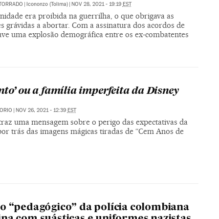
 TORRADO
|
Icononzo (Tolima)
|
NOV 28, 2021 - 19:19
EST
idade era proibida na guerrilha, o que obrigava as
s grávidas a abortar. Com a assinatura dos acordos de
uve uma explosão demográfica entre os ex-combatentes
nto’ ou a família imperfeita da Disney
ORIO
|
NOV 26, 2021 - 12:39
EST
 traz uma mensagem sobre o perigo das expectativas da
 por trás das imagens mágicas tiradas de “Cem Anos de
o “pedagógico” da polícia colombiana
na com suásticas e uniformes nazistas