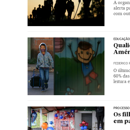
A organ
alerta p
com out
EDUCAÇÃ
Quali
Améri
FEDERICO 
O últim
60% das
leitura 
PROCESSO
Os fi
em p