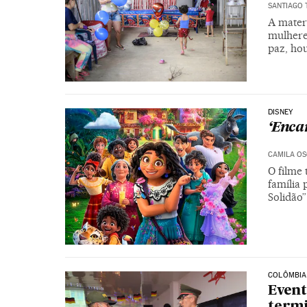
SANTIAGO
A matern
mulhere
paz, ho
DISNEY
‘Enca
CAMILA OS
O filme
família
Solidão”
COLÔMBIA
Event
termi