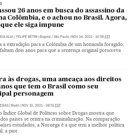
IO
assou 26 anos em busca do assassino da
 na Colômbia, e o achou no Brasil. Agora,
que ele siga impune
AEULALIA
/
FELIPE BETIM
|
Bogotá / São Paulo
|
NOV 14, 2021 - 10:58
EST
ia a extradição para a Colômbia de um homicida foragido,
faltam dois anos para que a sentença original prescreva
a às drogas, uma ameaça aos direitos
os que tem o Brasil como seu
cipal personagem
ESIAS
|
Madri
|
NOV 10, 2021 - 08:51
EST
o Índice Global de Políticas sobre Drogas mostra que
 dos países se centra na criminalização. Na comparação
aíses estudados, a Noruega é a que tem a melhor política
l, a pior