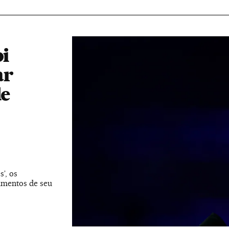
oi
ar
de
’, os
umentos de seu