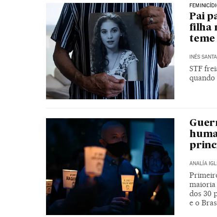
FEMINICÍD
Pai p
filha
teme 
INÉS SANT
STF fre
quando 
Guerr
human
prin
ANALÍA IGL
Primeir
maioria
dos 30 p
e o Brasi