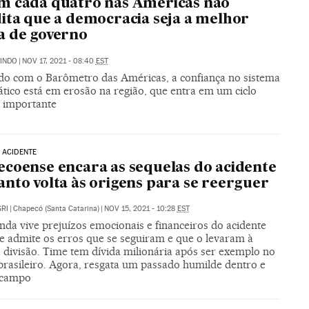
m cada quatro nas Américas não
ita que a democracia seja a melhor
a de governo
INDO
|
NOV 17, 2021 - 08:40
EST
do com o Barômetro das Américas, a confiança no sistema
tico está em erosão na região, que entra em um ciclo
l importante
 ACIDENTE
coense encara as sequelas do acidente
nto volta às origens para se reerguer
RI
|
Chapecó (Santa Catarina)
|
NOV 15, 2021 - 10:28
EST
nda vive prejuízos emocionais e financeiros do acidente
 e admite os erros que se seguiram e que o levaram à
 divisão. Time tem dívida milionária após ser exemplo no
 brasileiro. Agora, resgata um passado humilde dentro e
 campo