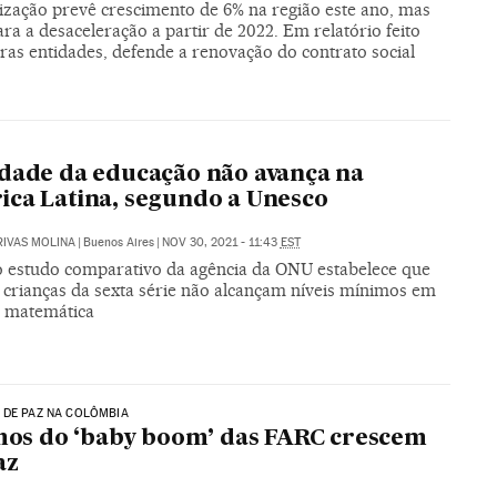
ização prevê crescimento de 6% na região este ano, mas
ara a desaceleração a partir de 2022. Em relatório feito
ras entidades, defende a renovação do contrato social
O
dade da educação não avança na
ca Latina, segundo a Unesco
RIVAS MOLINA
|
Buenos Aires
|
NOV 30, 2021 - 11:43
EST
o estudo comparativo da agência da ONU estabelece que
 crianças da sexta série não alcançam níveis mínimos em
e matemática
 DE PAZ NA COLÔMBIA
lhos do ‘baby boom’ das FARC crescem
az