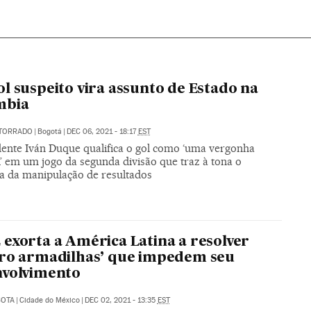
l suspeito vira assunto de Estado na
mbia
 TORRADO
|
Bogotá
|
DEC 06, 2021 - 18:17
EST
dente Iván Duque qualifica o gol como ‘uma vergonha
’ em um jogo da segunda divisão que traz à tona o
a da manipulação de resultados
exorta a América Latina a resolver
ro armadilhas’ que impedem seu
nvolvimento
COTA
|
Cidade do México
|
DEC 02, 2021 - 13:35
EST