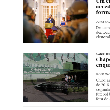
Um e
acred
form
JORGE GAL
De acor
democrá
eleitora
5 ANOS DO
Chape
enqua
DIOGO MAG
Clube ai
de 2016
segunda
futebol
fora do