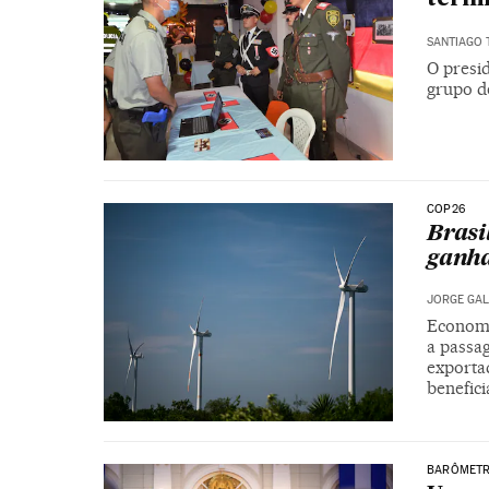
SANTIAGO
O presi
grupo d
COP26
Brasi
ganha
JORGE GAL
Economi
a passa
exportad
benefic
BARÔMETR