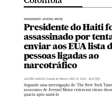
ASSASSINATO JOVENEL MOÏSE
Presidente do Haiti f
assassinado por tent
enviar aos EUA lista 
pessoas ligadas ao
narcotráfico
JACOBO GARCÍA
|
Cidade do México
|
DEC 13, 2021 - 16:47
EST
Segundo uma investigação do ‘The New York Times
assassinos de Jovenel Moïse retiraram vários doc
quarto após matá-lo