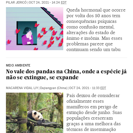
PILAR JERICÓ
|
OCT 24, 2021 - 14:24
EDT
Queda hormonal que ocorre
por volta dos 50 anos tem
consequências psíquicas
como confusão mental,
alterações do estado de
ânimo e insônia. Mas esses
problemas parece que
continuam sendo um tabu
MEIO AMBIENTE
No vale dos pandas na China, onde a espécie já
não se extingue, se expande
MACARENA VIDAL LIY
|
Dujiangyan (China)
|
OCT 24, 2021 - 11:33
EDT
País deixou de considerar
oficialmente esses
mamíferos em perigo de
extinção desde junho. Suas
populações cresceram
graças a uma melhora das
técnicas de inseminação