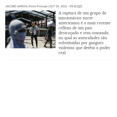
JACOBO GARCÍA
|
Porto Príncipe
|
OCT 24, 2021 - 09:18
EDT
A captura de um grupo de
missionários norte-
americanos é o mais recente
reflexo de um país
destroçado e sem comando,
no qual as autoridades são
substituídas por gangues
violentas que detêm o poder
real