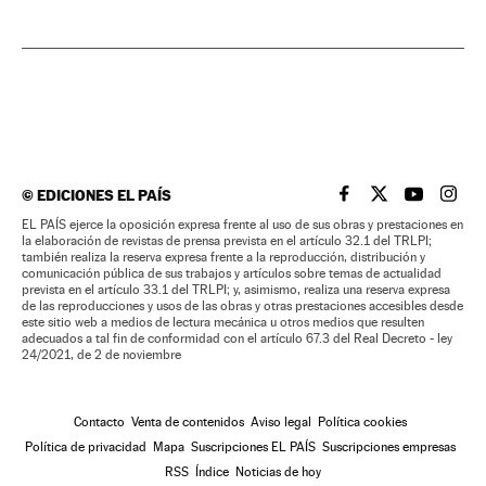
©
EDICIONES EL PAÍS
EL PAÍS BRASIL EN
EL PAÍS BRASI
EL PAÍS B
EL PA
EL PAÍS ejerce la oposición expresa frente al uso de sus obras y prestaciones en
la elaboración de revistas de prensa prevista en el artículo 32.1 del TRLPI;
también realiza la reserva expresa frente a la reproducción, distribución y
comunicación pública de sus trabajos y artículos sobre temas de actualidad
prevista en el artículo 33.1 del TRLPI; y, asimismo, realiza una reserva expresa
de las reproducciones y usos de las obras y otras prestaciones accesibles desde
este sitio web a medios de lectura mecánica u otros medios que resulten
adecuados a tal fin de conformidad con el artículo 67.3 del Real Decreto - ley
24/2021, de 2 de noviembre
Contacto
Venta de contenidos
Aviso legal
Política cookies
Política de privacidad
Mapa
Suscripciones EL PAÍS
Suscripciones empresas
RSS
Índice
Noticias de hoy