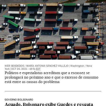
IKER SEISDEDOS
/
MARÍA ANTONIA SÁNCHEZ-VALLEJO
|
Washington / Nova
York
|
OCT 24, 2021 - 19:51
EDT
Políticos e especialistas acreditam que a escassez se
prolongará no próximo ano e que o excesso de consumo
está entre as causas do problema
GOVERNO BOLSONARO
Acuado, Bolsonaro exibe Guedes e resgata