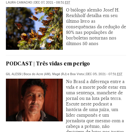
LAURA CAMACHO
|
DEC 07, 2021 - 08:51
EST
O biólogo alemão Josef H.
Reichholf detalha em seu
último livro as
consequências da redução de
80% nas populações de
borboletas noturnas nos
últimos 50 anos
PODCAST | Três vidas em perigo
GIL ALESSI
|
Boca do Acre (AM), Magé (RJ) e Boa Vista
|
DEC 05, 2021 - 07:51
EST
No Brasil a diferença entre a
vida e a morte pode estar em
uma sentença, manchete de
jornal ou na luta pela terra.
Escute neste podcast a
história de uma juíza, um
líder camponês e um
jornalista que mesmo com a
cabeça a prêmio, não
desistem de lutar por justiça