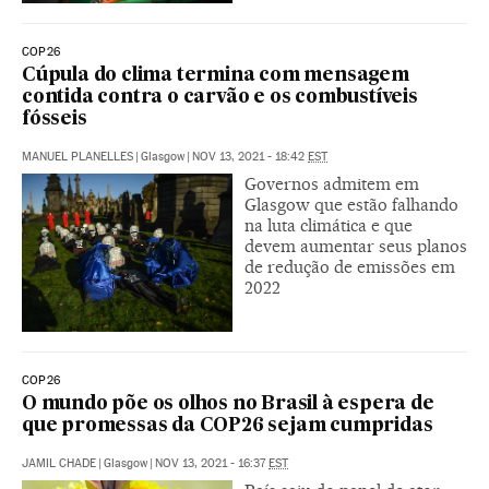
COP26
Cúpula do clima termina com mensagem
contida contra o carvão e os combustíveis
fósseis
MANUEL PLANELLES
|
Glasgow
|
NOV 13, 2021 - 18:42
EST
Governos admitem em
Glasgow que estão falhando
na luta climática e que
devem aumentar seus planos
de redução de emissões em
2022
COP26
O mundo põe os olhos no Brasil à espera de
que promessas da COP26 sejam cumpridas
JAMIL CHADE
|
Glasgow
|
NOV 13, 2021 - 16:37
EST