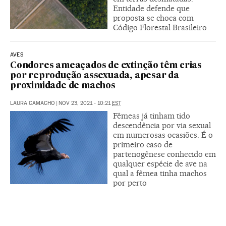
Entidade defende que
proposta se choca com
Código Florestal Brasileiro
AVES
Condores ameaçados de extinção têm crias
por reprodução assexuada, apesar da
proximidade de machos
LAURA CAMACHO
|
NOV 23, 2021 - 10:21
EST
Fêmeas já tinham tido
descendência por via sexual
em numerosas ocasiões. É o
primeiro caso de
partenogênese conhecido em
qualquer espécie de ave na
qual a fêmea tinha machos
por perto