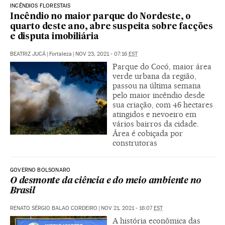
INCÊNDIOS FLORESTAIS
Incêndio no maior parque do Nordeste, o
quarto deste ano, abre suspeita sobre facções
e disputa imobiliária
BEATRIZ JUCÁ
|
Fortaleza
|
NOV 23, 2021 - 07:16
EST
Parque do Cocó, maior área
verde urbana da região,
passou na última semana
pelo maior incêndio desde
sua criação, com 46 hectares
atingidos e nevoeiro em
vários bairros da cidade.
Área é cobiçada por
construtoras
GOVERNO BOLSONARO
O desmonte da ciência e do meio ambiente no
Brasil
RENATO SÉRGIO BALAO CORDEIRO
|
NOV 21, 2021 - 16:07
EST
A história econômica das