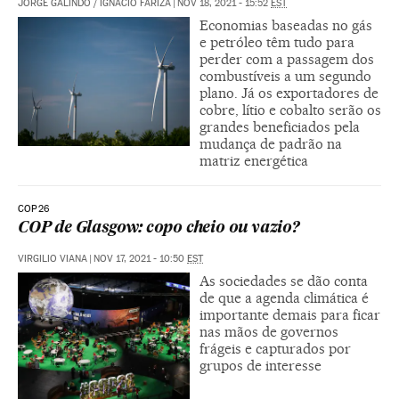
JORGE GALINDO
/
IGNACIO FARIZA
|
NOV 18, 2021 - 15:52
EST
Economias baseadas no gás
e petróleo têm tudo para
perder com a passagem dos
combustíveis a um segundo
plano. Já os exportadores de
cobre, lítio e cobalto serão os
grandes beneficiados pela
mudança de padrão na
matriz energética
COP26
COP de Glasgow: copo cheio ou vazio?
VIRGILIO VIANA
|
NOV 17, 2021 - 10:50
EST
As sociedades se dão conta
de que a agenda climática é
importante demais para ficar
nas mãos de governos
frágeis e capturados por
grupos de interesse