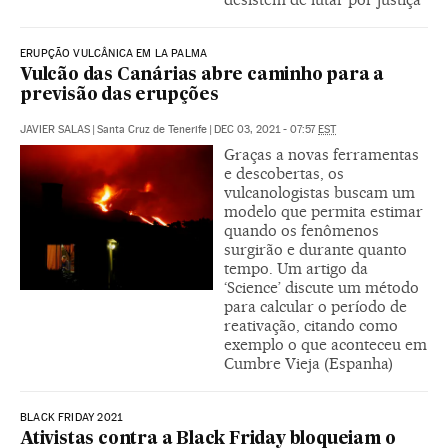
ERUPÇÃO VULCÂNICA EM LA PALMA
Vulcão das Canárias abre caminho para a
previsão das erupções
JAVIER SALAS
|
Santa Cruz de Tenerife
|
DEC 03, 2021 - 07:57
EST
Graças a novas ferramentas
e descobertas, os
vulcanologistas buscam um
modelo que permita estimar
quando os fenômenos
surgirão e durante quanto
tempo. Um artigo da
‘Science’ discute um método
para calcular o período de
reativação, citando como
exemplo o que aconteceu em
Cumbre Vieja (Espanha)
BLACK FRIDAY 2021
Ativistas contra a Black Friday bloqueiam o