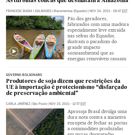
As turbinas eólicas que desmatam a Amazônia
FRANCESC BADIA I DALMASES
|
Sharamentsa (Equador)
|
NOV 24, 2021 - 08:47
EST
Pás dos geradores,
fabricados com uma madeira
especialmente leve extraída
nas selvas do Equador,
ilustram o paradoxo do
grande impacto
socioambiental que as
energias renováveis causam
GOVERNO BOLSONARO
Produtores de soja dizem que restrições da
UE à importação é protecionismo “disfarçado
de preservação ambiental”
CARLA JIMÉNEZ
|
São Paulo
|
NOV 23, 2021 - 12:57
EST
Aprosoja Brasil divulga uma
dura nota contra a iniciativa
europeia de fechar as portas
a commodities produzidas
em terras desmatadas.