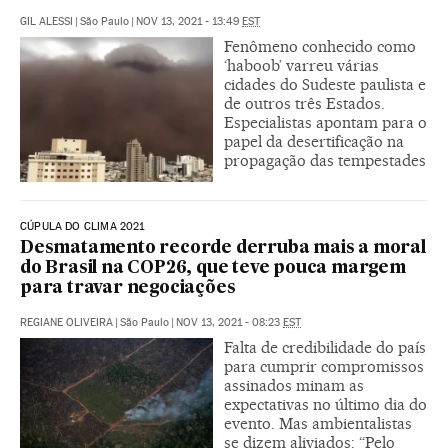
GIL ALESSI
|
São Paulo
|
NOV 13, 2021 - 13:49
EST
Fenômeno conhecido como
‘haboob’ varreu várias
cidades do Sudeste paulista e
de outros três Estados.
Especialistas apontam para o
papel da desertificação na
propagação das tempestades
CÚPULA DO CLIMA 2021
Desmatamento recorde derruba mais a moral
do Brasil na COP26, que teve pouca margem
para travar negociações
REGIANE OLIVEIRA
|
São Paulo
|
NOV 13, 2021 - 08:23
EST
Falta de credibilidade do país
para cumprir compromissos
assinados minam as
expectativas no último dia do
evento. Mas ambientalistas
se dizem aliviados: “Pelo