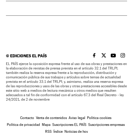
©
EDICIONES EL PAÍS
EL PAÍS BRASIL EN
EL PAÍS BRASI
EL PAÍS B
EL PA
EL PAÍS ejerce la oposición expresa frente al uso de sus obras y prestaciones en
la elaboración de revistas de prensa prevista en el artículo 32.1 del TRLPI;
también realiza la reserva expresa frente a la reproducción, distribución y
comunicación pública de sus trabajos y artículos sobre temas de actualidad
prevista en el artículo 33.1 del TRLPI; y, asimismo, realiza una reserva expresa
de las reproducciones y usos de las obras y otras prestaciones accesibles desde
este sitio web a medios de lectura mecánica u otros medios que resulten
adecuados a tal fin de conformidad con el artículo 67.3 del Real Decreto - ley
24/2021, de 2 de noviembre
Contacto
Venta de contenidos
Aviso legal
Política cookies
Política de privacidad
Mapa
Suscripciones EL PAÍS
Suscripciones empresas
RSS
Índice
Noticias de hoy