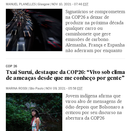
MANUEL PLANELLES
|
Glasgow
|
NOV 10, 2021 - 07:46
EST
Signatários se comprometem
na COP26 a deixar de
produzir na próxima década
qualquer carro ou
caminhonete que gere
emissões de carbono.
Alemanha, França e Espanha
não aderiram por enquanto
COP 26
Txai Suruí, destaque da COP26: “Vivo sob clima
de ameaças desde que me conheço por gente”
MARINA ROSSI
|
São Paulo
|
NOV 09, 2021 - 05:58
EST
Jovem indígena afirma que
virou alvo de mensagens de
ódio depois que Bolsonaro a
criticou por seu discurso na
abertura da COP26