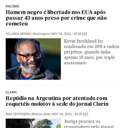
RACISMO
Homem negro é libertado nos EUA após
passar 43 anos preso por crime que não
cometeu
YOLANDA MONGE
|
Washington
|
NOV 24, 2021 - 15:28
EST
Kevin Strickland foi
condenado em 1978 a cadeia
perpétua, quando tinha
apenas 19 anos, por triplo
assassinato
CLARÍN
Repúdio na Argentina por atentado com
coquetéis molotov à sede do jornal Clarín
MAR CENTENERA
|
Buenos Aires
|
NOV 24, 2021 - 14:25
EST
Justiça procura os
responsáveis pelo ataque,