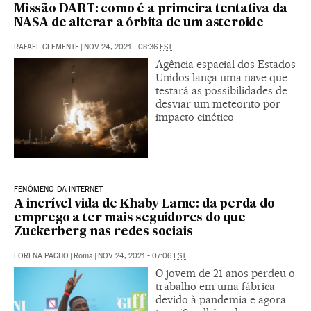
Missão DART: como é a primeira tentativa da
NASA de alterar a órbita de um asteroide
RAFAEL CLEMENTE
|
NOV 24, 2021 - 08:36
EST
Agência espacial dos Estados
Unidos lança uma nave que
testará as possibilidades de
desviar um meteorito por
impacto cinético
FENÔMENO DA INTERNET
A incrível vida de Khaby Lame: da perda do
emprego a ter mais seguidores do que
Zuckerberg nas redes sociais
LORENA PACHO
|
Roma
|
NOV 24, 2021 - 07:06
EST
O jovem de 21 anos perdeu o
trabalho em uma fábrica
devido à pandemia e agora