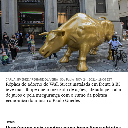
CARLA JIMÉNEZ
/
REGIANE OLIVEIRA
|
São Paulo
|
NOV 24, 2021 - 19:06
EST
Réplica do adorno de Wall Street instalada em frente à B3
teve mais ibope que o mercado de ações, afetado pela alta
de juros e pela insegurança com o rumo da política
econômica do ministro Paulo Guedes
OVNIS