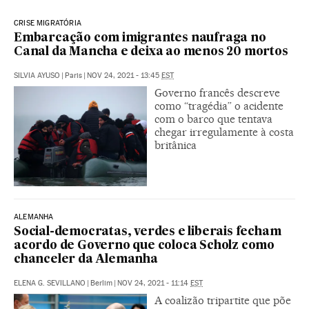
CRISE MIGRATÓRIA
Embarcação com imigrantes naufraga no
Canal da Mancha e deixa ao menos 20 mortos
SILVIA AYUSO
|
Paris
|
NOV 24, 2021 - 13:45
EST
Governo francês descreve
como “tragédia” o acidente
com o barco que tentava
chegar irregulamente à costa
britânica
ALEMANHA
Social-democratas, verdes e liberais fecham
acordo de Governo que coloca Scholz como
chanceler da Alemanha
ELENA G. SEVILLANO
|
Berlim
|
NOV 24, 2021 - 11:14
EST
A coalizão tripartite que põe