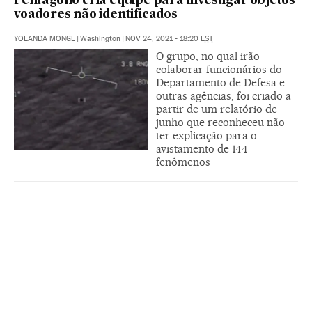
Pentágono cria equipe para investigar objetos
voadores não identificados
YOLANDA MONGE
|
Washington
|
NOV 24, 2021 - 18:20
EST
O grupo, no qual irão
colaborar funcionários do
Departamento de Defesa e
outras agências, foi criado a
partir de um relatório de
junho que reconheceu não
ter explicação para o
avistamento de 144
fenômenos