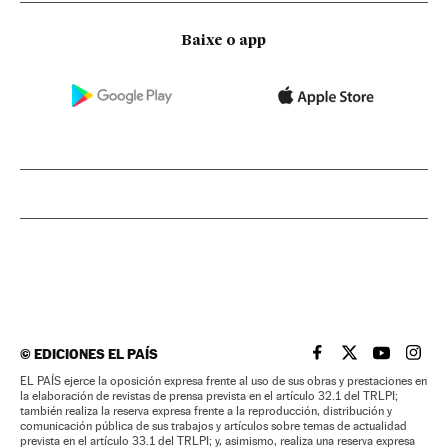
Baixe o app
©
EDICIONES EL PAÍS
EL PAÍS BRASIL EN
EL PAÍS BRASI
EL PAÍS B
EL PA
EL PAÍS ejerce la oposición expresa frente al uso de sus obras y prestaciones en
la elaboración de revistas de prensa prevista en el artículo 32.1 del TRLPI;
también realiza la reserva expresa frente a la reproducción, distribución y
comunicación pública de sus trabajos y artículos sobre temas de actualidad
prevista en el artículo 33.1 del TRLPI; y, asimismo, realiza una reserva expresa