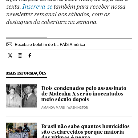
sexta.
Inscreva-se
também para receber nossa
newsletter semanal aos sábados, com os
destaques da cobertura na semana.
Receba o boletim do EL PAÍS América
Internacional El País Brasil en Twitter
Internacional El País Brasil en Instagram
Internacional El País Brasil en Facebook
MAIS INFORMAÇÕES
Dois condenados pelo assassinato
de Malcolm X serão inocentados
meio século depois
AMANDA MARS
| WASHINGTON
Brasil não sabe quantos homicídios
são esclarecidos porque maioria
das vítimas é negra