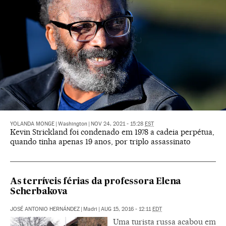
YOLANDA MONGE
|
Washington
|
NOV 24, 2021 - 15:28
EST
Kevin Strickland foi condenado em 1978 a cadeia perpétua,
quando tinha apenas 19 anos, por triplo assassinato
As terríveis férias da professora Elena
Scherbakova
JOSÉ ANTONIO HERNÁNDEZ
|
Madri
|
AUG 15, 2016 - 12:11
EDT
Uma turista russa acabou em