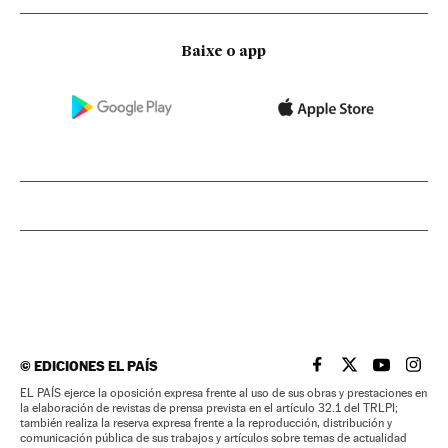
Baixe o app
©
EDICIONES EL PAÍS
EL PAÍS BRASIL EN
EL PAÍS BRASI
EL PAÍS B
EL PA
EL PAÍS ejerce la oposición expresa frente al uso de sus obras y prestaciones en
la elaboración de revistas de prensa prevista en el artículo 32.1 del TRLPI;
también realiza la reserva expresa frente a la reproducción, distribución y
comunicación pública de sus trabajos y artículos sobre temas de actualidad