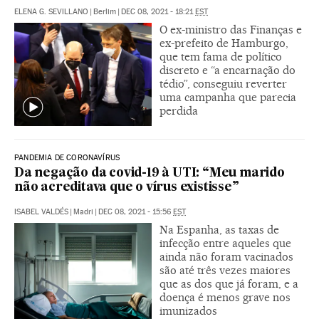
ELENA G. SEVILLANO
|
Berlim
|
DEC 08, 2021 - 18:21
EST
O ex-ministro das Finanças e
ex-prefeito de Hamburgo,
que tem fama de político
discreto e “a encarnação do
tédio”, conseguiu reverter
uma campanha que parecia
perdida
PANDEMIA DE CORONAVÍRUS
Da negação da covid-19 à UTI: “Meu marido
não acreditava que o vírus existisse”
ISABEL VALDÉS
|
Madri
|
DEC 08, 2021 - 15:56
EST
Na Espanha, as taxas de
infecção entre aqueles que
ainda não foram vacinados
são até três vezes maiores
que as dos que já foram, e a
doença é menos grave nos
imunizados