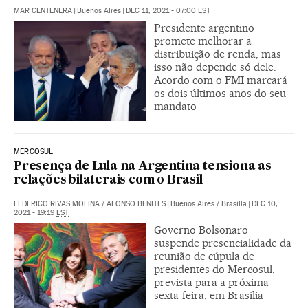
MAR CENTENERA
|
Buenos Aires
|
DEC 11, 2021 - 07:00
EST
Presidente argentino
promete melhorar a
distribuição de renda, mas
isso não depende só dele.
Acordo com o FMI marcará
os dois últimos anos do seu
mandato
MERCOSUL
Presença de Lula na Argentina tensiona as
relações bilaterais com o Brasil
FEDERICO RIVAS MOLINA
/
AFONSO BENITES
|
Buenos Aires / Brasília
|
DEC 10,
2021 - 19:19
EST
Governo Bolsonaro
suspende presencialidade da
reunião de cúpula de
presidentes do Mercosul,
prevista para a próxima
sexta-feira, em Brasília