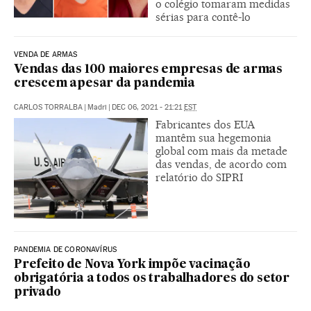
o colégio tomaram medidas
sérias para contê-lo
VENDA DE ARMAS
Vendas das 100 maiores empresas de armas
crescem apesar da pandemia
CARLOS TORRALBA
|
Madri
|
DEC 06, 2021 - 21:21
EST
Fabricantes dos EUA
mantêm sua hegemonia
global com mais da metade
das vendas, de acordo com
relatório do SIPRI
PANDEMIA DE CORONAVÍRUS
Prefeito de Nova York impõe vacinação
obrigatória a todos os trabalhadores do setor
privado