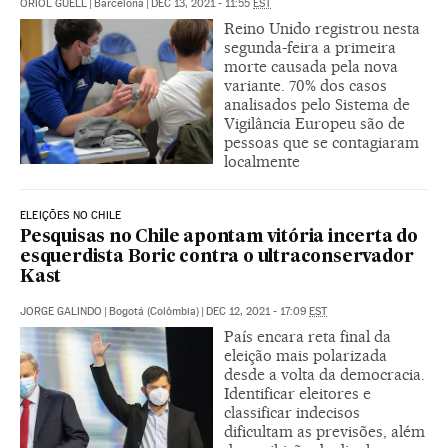
ORIOL GÜELL
|
Barcelona
|
DEC 13, 2021 - 11:55
EST
Reino Unido registrou nesta
segunda-feira a primeira
morte causada pela nova
variante. 70% dos casos
analisados pelo Sistema de
Vigilância Europeu são de
pessoas que se contagiaram
localmente
ELEIÇÕES NO CHILE
Pesquisas no Chile apontam vitória incerta do
esquerdista Boric contra o ultraconservador
Kast
JORGE GALINDO
|
Bogotá (Colômbia)
|
DEC 12, 2021 - 17:09
EST
País encara reta final da
eleição mais polarizada
desde a volta da democracia.
Identificar eleitores e
classificar indecisos
dificultam as previsões, além