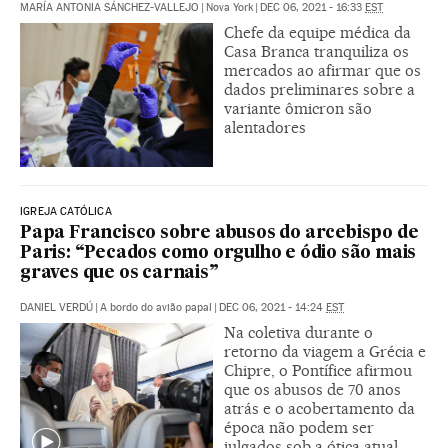
MARÍA ANTONIA SÁNCHEZ-VALLEJO
|
Nova York
|
DEC 06, 2021 - 16:33
EST
Chefe da equipe médica da
Casa Branca tranquiliza os
mercados ao afirmar que os
dados preliminares sobre a
variante ômicron são
alentadores
IGREJA CATÓLICA
Papa Francisco sobre abusos do arcebispo de
Paris: “Pecados como orgulho e ódio são mais
graves que os carnais”
DANIEL VERDÚ
|
A bordo do avião papal
|
DEC 06, 2021 - 14:24
EST
Na coletiva durante o
retorno da viagem a Grécia e
Chipre, o Pontífice afirmou
que os abusos de 70 anos
atrás e o acobertamento da
época não podem ser
julgados sob a ótica atual