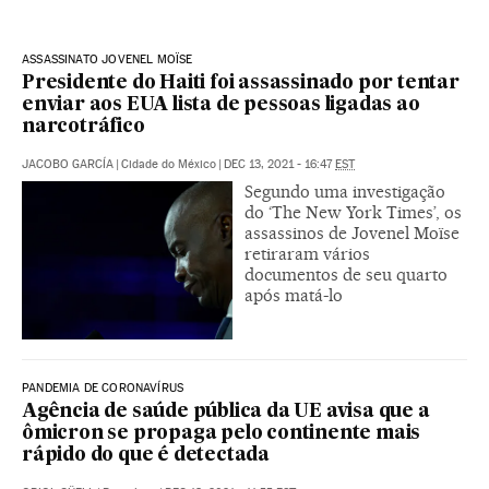
ASSASSINATO JOVENEL MOÏSE
Presidente do Haiti foi assassinado por tentar
enviar aos EUA lista de pessoas ligadas ao
narcotráfico
JACOBO GARCÍA
|
Cidade do México
|
DEC 13, 2021 - 16:47
EST
Segundo uma investigação
do ‘The New York Times’, os
assassinos de Jovenel Moïse
retiraram vários
documentos de seu quarto
após matá-lo
PANDEMIA DE CORONAVÍRUS
Agência de saúde pública da UE avisa que a
ômicron se propaga pelo continente mais
rápido do que é detectada