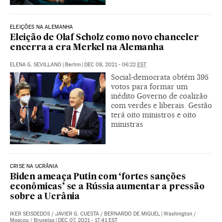
ELEIÇÕES NA ALEMANHA
Eleição de Olaf Scholz como novo chanceler
encerra a era Merkel na Alemanha
ELENA G. SEVILLANO
|
Berlim
|
DEC 08, 2021 - 06:22
EST
Social-democrata obtém 395
votos para formar um
inédito Governo de coalizão
com verdes e liberais. Gestão
terá oito ministros e oito
ministras
CRISE NA UCRÂNIA
Biden ameaça Putin com ‘fortes sanções
econômicas’ se a Rússia aumentar a pressão
sobre a Ucrânia
IKER SEISDEDOS
/
JAVIER G. CUESTA
/
BERNARDO DE MIGUEL
|
Washington /
Moscou / Bruxelas
|
DEC 07, 2021 - 17:41
EST