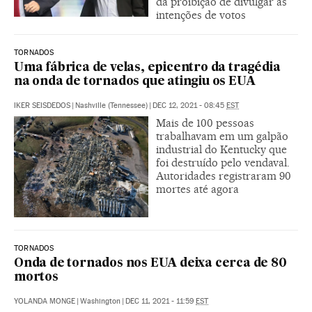
da proibição de divulgar as
intenções de votos
TORNADOS
Uma fábrica de velas, epicentro da tragédia
na onda de tornados que atingiu os EUA
IKER SEISDEDOS
|
Nashville (Tennessee)
|
DEC 12, 2021 - 08:45
EST
Mais de 100 pessoas
trabalhavam em um galpão
industrial do Kentucky que
foi destruído pelo vendaval.
Autoridades registraram 90
mortes até agora
TORNADOS
Onda de tornados nos EUA deixa cerca de 80
mortos
YOLANDA MONGE
|
Washington
|
DEC 11, 2021 - 11:59
EST