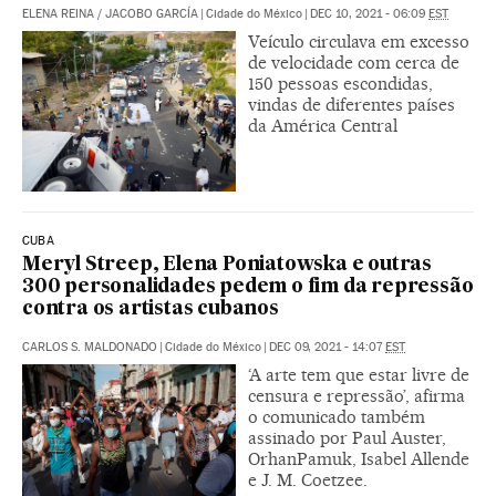
ELENA REINA
/
JACOBO GARCÍA
|
Cidade do México
|
DEC 10, 2021 - 06:09
EST
Veículo circulava em excesso
de velocidade com cerca de
150 pessoas escondidas,
vindas de diferentes países
da América Central
CUBA
Meryl Streep, Elena Poniatowska e outras
300 personalidades pedem o fim da repressão
contra os artistas cubanos
CARLOS S. MALDONADO
|
Cidade do México
|
DEC 09, 2021 - 14:07
EST
‘A arte tem que estar livre de
censura e repressão’, afirma
o comunicado também
assinado por Paul Auster,
OrhanPamuk, Isabel Allende
e J. M. Coetzee.