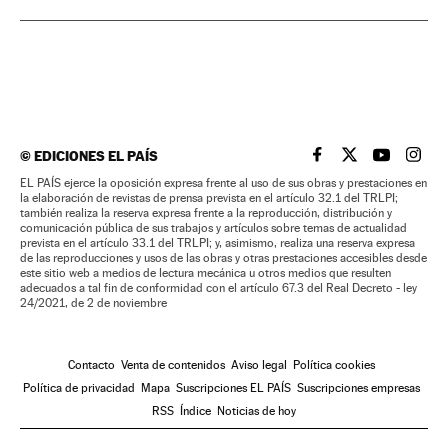
©
EDICIONES EL PAÍS
EL PAÍS BRASIL EN
EL PAÍS BRASI
EL PAÍS B
EL PA
EL PAÍS ejerce la oposición expresa frente al uso de sus obras y prestaciones en
la elaboración de revistas de prensa prevista en el artículo 32.1 del TRLPI;
también realiza la reserva expresa frente a la reproducción, distribución y
comunicación pública de sus trabajos y artículos sobre temas de actualidad
prevista en el artículo 33.1 del TRLPI; y, asimismo, realiza una reserva expresa
de las reproducciones y usos de las obras y otras prestaciones accesibles desde
este sitio web a medios de lectura mecánica u otros medios que resulten
adecuados a tal fin de conformidad con el artículo 67.3 del Real Decreto - ley
24/2021, de 2 de noviembre
Contacto
Venta de contenidos
Aviso legal
Política cookies
Política de privacidad
Mapa
Suscripciones EL PAÍS
Suscripciones empresas
RSS
Índice
Noticias de hoy