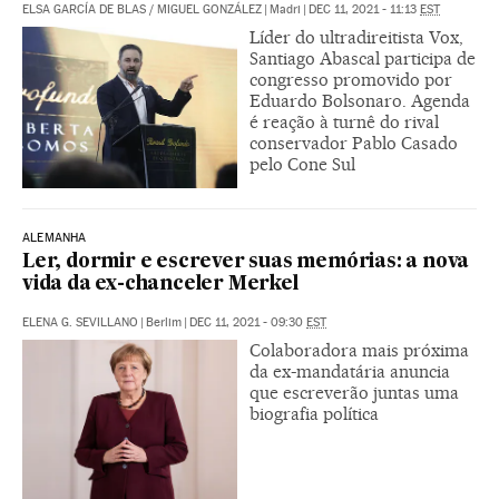
ELSA GARCÍA DE BLAS
/
MIGUEL GONZÁLEZ
|
Madri
|
DEC 11, 2021 - 11:13
EST
Líder do ultradireitista Vox,
Santiago Abascal participa de
congresso promovido por
Eduardo Bolsonaro. Agenda
é reação à turnê do rival
conservador Pablo Casado
pelo Cone Sul
ALEMANHA
Ler, dormir e escrever suas memórias: a nova
vida da ex-chanceler Merkel
ELENA G. SEVILLANO
|
Berlim
|
DEC 11, 2021 - 09:30
EST
Colaboradora mais próxima
da ex-mandatária anuncia
que escreverão juntas uma
biografia política