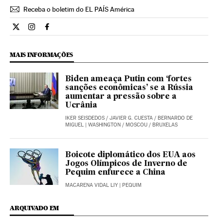
Receba o boletim do EL PAÍS América
Internacional El País Brasil en Twitter
Internacional El País Brasil en Instagram
Internacional El País Brasil en Facebook
MAIS INFORMAÇÕES
Biden ameaça Putin com ‘fortes
sanções econômicas’ se a Rússia
aumentar a pressão sobre a
Ucrânia
IKER SEISDEDOS
/
JAVIER G. CUESTA
/
BERNARDO DE
MIGUEL
| WASHINGTON / MOSCOU / BRUXELAS
Boicote diplomático dos EUA aos
Jogos Olímpicos de Inverno de
Pequim enfurece a China
MACARENA VIDAL LIY
| PEQUIM
ARQUIVADO EM