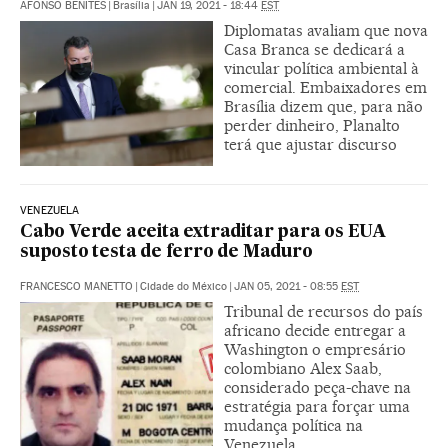
AFONSO BENITES
|
Brasília
|
JAN 19, 2021 - 18:44
EST
Diplomatas avaliam que nova
Casa Branca se dedicará a
vincular política ambiental à
comercial. Embaixadores em
Brasília dizem que, para não
perder dinheiro, Planalto
terá que ajustar discurso
VENEZUELA
Cabo Verde aceita extraditar para os EUA
suposto testa de ferro de Maduro
FRANCESCO MANETTO
|
Cidade do México
|
JAN 05, 2021 - 08:55
EST
Tribunal de recursos do país
africano decide entregar a
Washington o empresário
colombiano Alex Saab,
considerado peça-chave na
estratégia para forçar uma
mudança política na
Venezuela