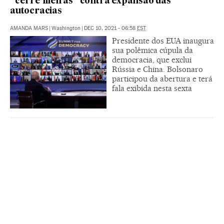
“cerre fileiras” contra expansão das
autocracias
AMANDA MARS
|
Washington
|
DEC 10, 2021 - 06:58
EST
Presidente dos EUA inaugura
sua polêmica cúpula da
democracia, que exclui
Rússia e China. Bolsonaro
participou da abertura e terá
fala exibida nesta sexta