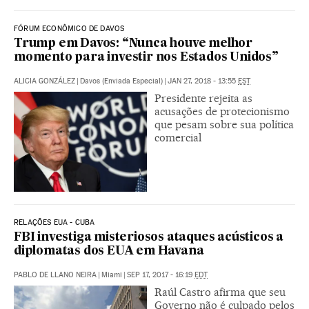
FÓRUM ECONÔMICO DE DAVOS
Trump em Davos: “Nunca houve melhor
momento para investir nos Estados Unidos”
ALICIA GONZÁLEZ
|
Davos (Enviada Especial)
|
JAN 27, 2018 - 13:55
EST
Presidente rejeita as
acusações de protecionismo
que pesam sobre sua política
comercial
RELAÇÕES EUA - CUBA
FBI investiga misteriosos ataques acústicos a
diplomatas dos EUA em Havana
PABLO DE LLANO NEIRA
|
Miami
|
SEP 17, 2017 - 16:19
EDT
Raúl Castro afirma que seu
Governo não é culpado pelos