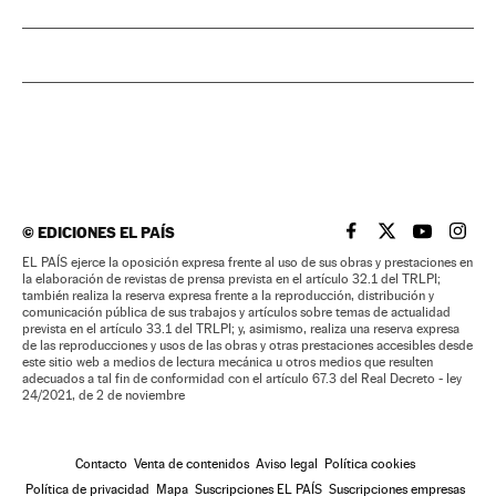
©
EDICIONES EL PAÍS
EL PAÍS BRASIL EN
EL PAÍS BRASI
EL PAÍS B
EL PA
EL PAÍS ejerce la oposición expresa frente al uso de sus obras y prestaciones en
la elaboración de revistas de prensa prevista en el artículo 32.1 del TRLPI;
también realiza la reserva expresa frente a la reproducción, distribución y
comunicación pública de sus trabajos y artículos sobre temas de actualidad
prevista en el artículo 33.1 del TRLPI; y, asimismo, realiza una reserva expresa
de las reproducciones y usos de las obras y otras prestaciones accesibles desde
este sitio web a medios de lectura mecánica u otros medios que resulten
adecuados a tal fin de conformidad con el artículo 67.3 del Real Decreto - ley
24/2021, de 2 de noviembre
Contacto
Venta de contenidos
Aviso legal
Política cookies
Política de privacidad
Mapa
Suscripciones EL PAÍS
Suscripciones empresas