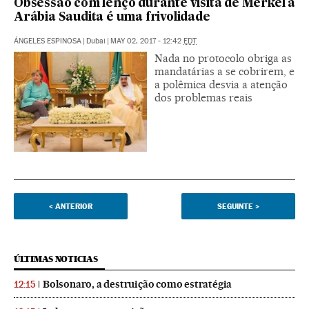
Obsessão com lenço durante visita de Merkel à
Arábia Saudita é uma frivolidade
ÁNGELES ESPINOSA
|
Dubai
|
MAY 02, 2017 - 12:42
EDT
Nada no protocolo obriga as
mandatárias a se cobrirem, e
a polêmica desvia a atenção
dos problemas reais
<
ANTERIOR
SEGUINTE
>
ÚLTIMAS NOTICIAS
Bolsonaro, a destruição como estratégia
12:15