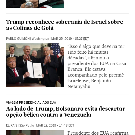
Trump reconhece soberania de Israel sobre
as Colinas de Golã
PABLO GUIMÓN
|
Washington
|
MAR 25, 2019 - 15:27
EDT
“Isso é algo que deveria ter
sido feito há muitas
décadas”, afirmou o
presidente dos EUA na Casa
Branca. Ele estava
acompanhado pelo premiê
israelense, Benjamin
Netanyahu
VIAGEM PRESIDENCIAL AOS EUA
Ao lado de Trump, Bolsonaro evita descartar
opção bélica contra a Venezuela
EL PAÍS
|
São Paulo
|
MAR 19, 2019 - 14:48
EDT
Presidente dos EUA reafirma