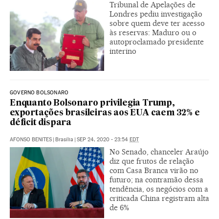
Tribunal de Apelações de
Londres pediu investigação
sobre quem deve ter acesso
às reservas: Maduro ou o
autoproclamado presidente
interino
GOVERNO BOLSONARO
Enquanto Bolsonaro privilegia Trump,
exportações brasileiras aos EUA caem 32% e
déficit dispara
AFONSO BENITES
|
Brasília
|
SEP 24, 2020 - 23:54
EDT
No Senado, chanceler Araújo
diz que frutos de relação
com Casa Branca virão no
futuro; na contramão dessa
tendência, os negócios com a
criticada China registram alta
de 6%