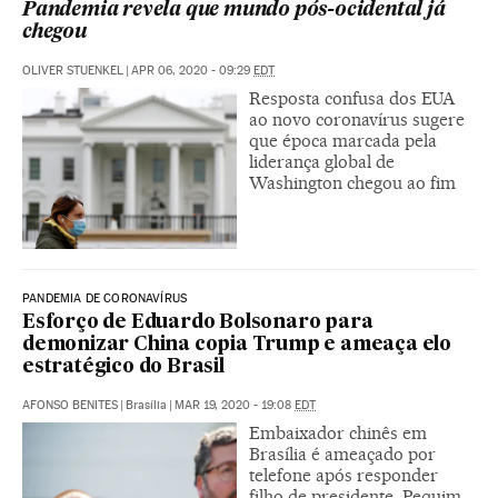
Pandemia revela que mundo pós-ocidental já
chegou
OLIVER STUENKEL
|
APR 06, 2020 - 09:29
EDT
Resposta confusa dos EUA
ao novo coronavírus sugere
que época marcada pela
liderança global de
Washington chegou ao fim
PANDEMIA DE CORONAVÍRUS
Esforço de Eduardo Bolsonaro para
demonizar China copia Trump e ameaça elo
estratégico do Brasil
AFONSO BENITES
|
Brasília
|
MAR 19, 2020 - 19:08
EDT
Embaixador chinês em
Brasília é ameaçado por
telefone após responder
filho de presidente. Pequim