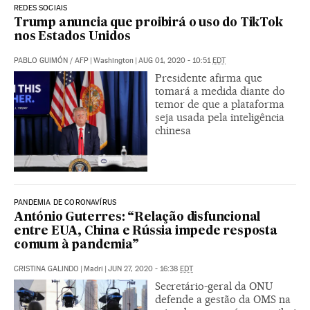
REDES SOCIAIS
Trump anuncia que proibirá o uso do TikTok
nos Estados Unidos
PABLO GUIMÓN
/
AFP
|
Washington
|
AUG 01, 2020 - 10:51
EDT
Presidente afirma que
tomará a medida diante do
temor de que a plataforma
seja usada pela inteligência
chinesa
PANDEMIA DE CORONAVÍRUS
António Guterres: “Relação disfuncional
entre EUA, China e Rússia impede resposta
comum à pandemia”
CRISTINA GALINDO
|
Madri
|
JUN 27, 2020 - 16:38
EDT
Secretário-geral da ONU
defende a gestão da OMS na