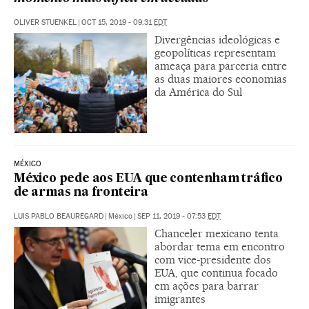
OLIVER STUENKEL
|
OCT 15, 2019 - 09:31
EDT
Divergências ideológicas e
geopolíticas representam
ameaça para parceria entre
as duas maiores economias
da América do Sul
MÉXICO
México pede aos EUA que contenham tráfico
de armas na fronteira
LUIS PABLO BEAUREGARD
|
México
|
SEP 11, 2019 - 07:53
EDT
Chanceler mexicano tenta
abordar tema em encontro
com vice-presidente dos
EUA, que continua focado
em ações para barrar
imigrantes