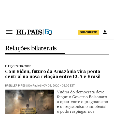
Pular para o conteúdo
SUSCRÍBETE
Relações bilaterais
ELEIÇÕES EUA 2020
Com Biden, futuro da Amazônia vira ponto
central na nova relação entre EUA e Brasil
BREILLER PIRES
|
São Paulo
|
NOV 08, 2020 - 08:02
EST
Vitória do democrata deve
forçar o Governo Bolsonaro
a optar entre o pragmatismo
e o negacionismo ambiental
e pode respingar nos