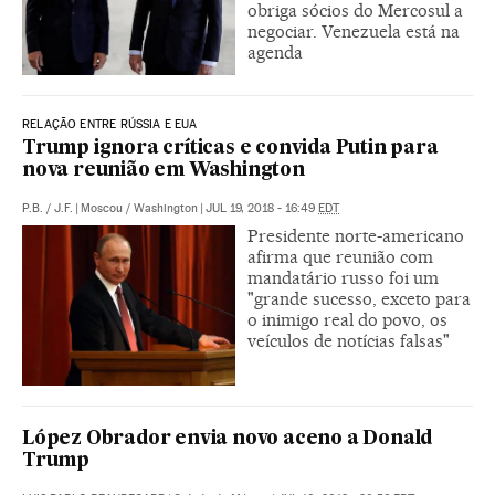
obriga sócios do Mercosul a
negociar. Venezuela está na
agenda
RELAÇÃO ENTRE RÚSSIA E EUA
Trump ignora críticas e convida Putin para
nova reunião em Washington
P.B.
/
J.F.
|
Moscou / Washington
|
JUL 19, 2018 - 16:49
EDT
Presidente norte-americano
afirma que reunião com
mandatário russo foi um
"grande sucesso, exceto para
o inimigo real do povo, os
veículos de notícias falsas"
López Obrador envia novo aceno a Donald
Trump