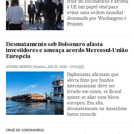
crise do coronavírus e atribui
à UE um papel vital para
evitar uma ordem mundial
dominada por Washington e
Pequim
Desmatamento sob Bolsonaro afasta
investidores e ameaça acordo Mercosul-União
Europeia
AFONSO BENITES
|
Brasília
|
JUN 25, 2020 - 17:01
EDT
Diplomatas afirmam que
alerta feito por fundos
internacionais deve ser
levado em conta, se Brasil
quiser se aliar com bloco
europeu. Em alta,
desmatamento na Amazônia
bateu recorde
CRISE DO CORONAVÍRUS