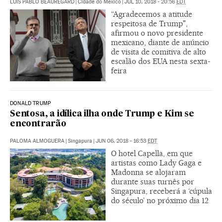
LUIS PABLO BEAUREGARD
|
Cidade do México
|
JUL 10, 2018 - 20:56
EDT
“Agradecemos a atitude
respeitosa de Trump",
afirmou o novo presidente
mexicano, diante de anúncio
de visita de comitiva de alto
escalão dos EUA nesta sexta-
feira
DONALD TRUMP
Sentosa, a idílica ilha onde Trump e Kim se
encontrarão
PALOMA ALMOGUERA
|
Singapura
|
JUN 06, 2018 - 16:53
EDT
O hotel Capella, em que
artistas como Lady Gaga e
Madonna se alojaram
durante suas turnês por
Singapura, receberá a ‘cúpula
do século’ no próximo dia 12