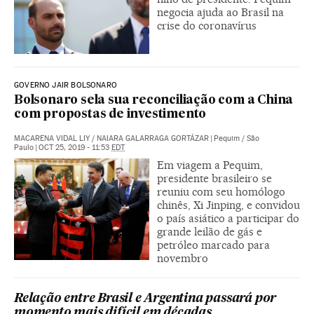
negocia ajuda ao Brasil na
crise do coronavírus
GOVERNO JAIR BOLSONARO
Bolsonaro sela sua reconciliação com a China
com propostas de investimento
MACARENA VIDAL LIY
/
NAIARA GALARRAGA GORTÁZAR
|
Pequim / São
Paulo
|
OCT 25, 2019 - 11:53
EDT
Em viagem a Pequim,
presidente brasileiro se
reuniu com seu homólogo
chinês, Xi Jinping, e convidou
o país asiático a participar do
grande leilão de gás e
petróleo marcado para
novembro
Relação entre Brasil e Argentina passará por
momento mais difícil em décadas