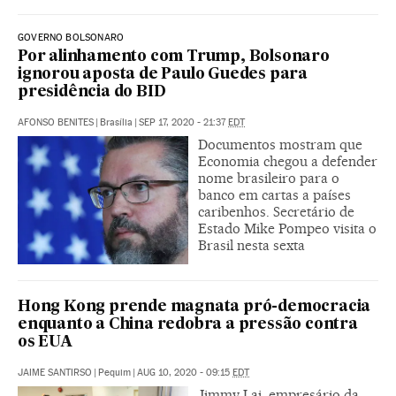
GOVERNO BOLSONARO
Por alinhamento com Trump, Bolsonaro
ignorou aposta de Paulo Guedes para
presidência do BID
AFONSO BENITES
|
Brasília
|
SEP 17, 2020 - 21:37
EDT
Documentos mostram que
Economia chegou a defender
nome brasileiro para o
banco em cartas a países
caribenhos. Secretário de
Estado Mike Pompeo visita o
Brasil nesta sexta
Hong Kong prende magnata pró-democracia
enquanto a China redobra a pressão contra
os EUA
JAIME SANTIRSO
|
Pequim
|
AUG 10, 2020 - 09:15
EDT
Jimmy Lai, empresário da