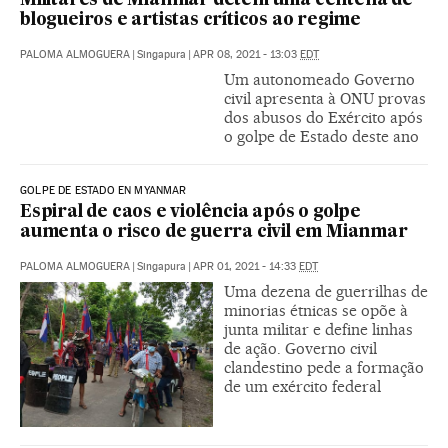
Militares de Mianmar detém uma centena de
blogueiros e artistas críticos ao regime
PALOMA ALMOGUERA
|
Singapura
|
APR 08, 2021 - 13:03
EDT
Um autonomeado Governo
civil apresenta à ONU provas
dos abusos do Exército após
o golpe de Estado deste ano
GOLPE DE ESTADO EN MYANMAR
Espiral de caos e violência após o golpe
aumenta o risco de guerra civil em Mianmar
PALOMA ALMOGUERA
|
Singapura
|
APR 01, 2021 - 14:33
EDT
Uma dezena de guerrilhas de
minorias étnicas se opõe à
junta militar e define linhas
de ação. Governo civil
clandestino pede a formação
de um exército federal