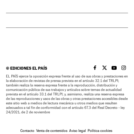
©
EDICIONES EL PAÍS
EL PAÍS BRASIL EN
EL PAÍS BRASI
EL PAÍS B
EL PA
EL PAÍS ejerce la oposición expresa frente al uso de sus obras y prestaciones en
la elaboración de revistas de prensa prevista en el artículo 32.1 del TRLPI;
también realiza la reserva expresa frente a la reproducción, distribución y
comunicación pública de sus trabajos y artículos sobre temas de actualidad
prevista en el artículo 33.1 del TRLPI; y, asimismo, realiza una reserva expresa
de las reproducciones y usos de las obras y otras prestaciones accesibles desde
este sitio web a medios de lectura mecánica u otros medios que resulten
adecuados a tal fin de conformidad con el artículo 67.3 del Real Decreto - ley
24/2021, de 2 de noviembre
Contacto
Venta de contenidos
Aviso legal
Política cookies