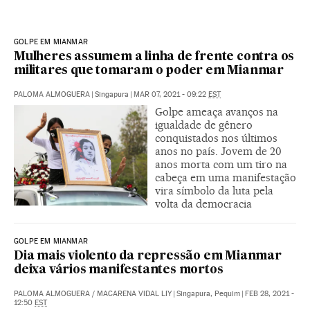
GOLPE EM MIANMAR
Mulheres assumem a linha de frente contra os
militares que tomaram o poder em Mianmar
PALOMA ALMOGUERA
|
Singapura
|
MAR 07, 2021 - 09:22
EST
Golpe ameaça avanços na
igualdade de gênero
conquistados nos últimos
anos no país. Jovem de 20
anos morta com um tiro na
cabeça em uma manifestação
vira símbolo da luta pela
volta da democracia
GOLPE EM MIANMAR
Dia mais violento da repressão em Mianmar
deixa vários manifestantes mortos
PALOMA ALMOGUERA
/
MACARENA VIDAL LIY
|
Singapura, Pequim
|
FEB 28, 2021 -
12:50
EST