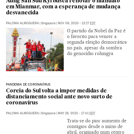
Aung San Suu Kyi busca renovar o mandato
em Mianmar, com a esperança de mudança
desvanecida
PALOMA ALMOGUERA
|
Singapura
|
NOV 08, 2020 - 13:27
EST
O partido da Nobel da Paz é
o favorito para vencer a
segunda eleição democrática
no país, apesar da sombra
do genocídio rohingya
PANDEMIA DE CORONAVÍRUS
Coreia do Sul volta a impor medidas de
distanciamento social ante novo surto de
coronavírus
PALOMA ALMOGUERA
|
Singapura
|
MAY 28, 2020 - 17:41
EDT
Trata-se do pior aumento de
contágios desde o início de
abril, originado num centro