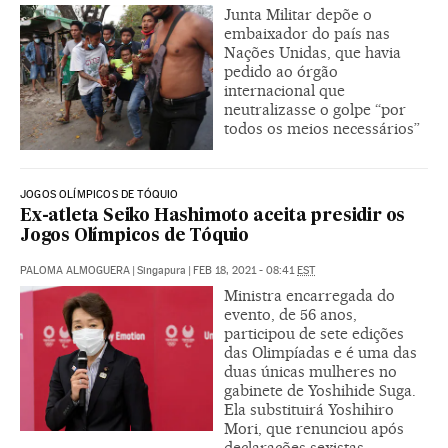
Junta Militar depõe o
embaixador do país nas
Nações Unidas, que havia
pedido ao órgão
internacional que
neutralizasse o golpe “por
todos os meios necessários”
JOGOS OLÍMPICOS DE TÓQUIO
Ex-atleta Seiko Hashimoto aceita presidir os
Jogos Olímpicos de Tóquio
PALOMA ALMOGUERA
|
Singapura
|
FEB 18, 2021 - 08:41
EST
Ministra encarregada do
evento, de 56 anos,
participou de sete edições
das Olimpíadas e é uma das
duas únicas mulheres no
gabinete de Yoshihide Suga.
Ela substituirá Yoshihiro
Mori, que renunciou após
declarações sexistas