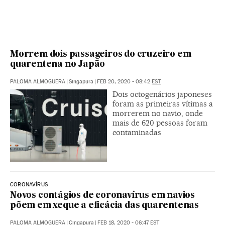
Morrem dois passageiros do cruzeiro em
quarentena no Japão
PALOMA ALMOGUERA
|
Singapura
|
FEB 20, 2020 - 08:42
EST
Dois octogenários japoneses
foram as primeiras vítimas a
morrerem no navio, onde
mais de 620 pessoas foram
contaminadas
CORONAVÍRUS
Novos contágios de coronavírus em navios
põem em xeque a eficácia das quarentenas
PALOMA ALMOGUERA
|
Cingapura
|
FEB 18, 2020 - 06:47
EST