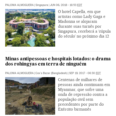
PALOMA ALMOGUERA
|
Singapura
|
JUN 06, 2018 - 16:53
EDT
O hotel Capella, em que
artistas como Lady Gaga e
Madonna se alojaram
durante suas turnês por
Singapura, receberá a ‘cúpula
do século’ no próximo dia 12
Minas antipessoas e hospitais lotados: o drama
dos rohingyas em terra de ninguém
PALOMA ALMOGUERA
|
Cox's Bazar (Bangladesh)
|
SEP 19, 2017 - 06:30
EDT
Centenas de milhares de
pessoas ainda continuam em
Myanmar, que sofre uma
onda de repressão contra a
população civil sem
precedentes por parte do
Exército birmanês