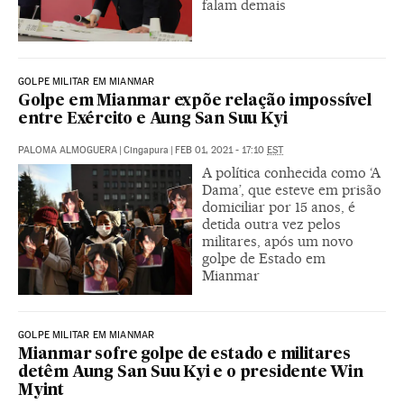
falam demais
GOLPE MILITAR EM MIANMAR
Golpe em Mianmar expõe relação impossível
entre Exército e Aung San Suu Kyi
PALOMA ALMOGUERA
|
Cingapura
|
FEB 01, 2021 - 17:10
EST
A política conhecida como ‘A
Dama’, que esteve em prisão
domiciliar por 15 anos, é
detida outra vez pelos
militares, após um novo
golpe de Estado em
Mianmar
GOLPE MILITAR EM MIANMAR
Mianmar sofre golpe de estado e militares
detêm Aung San Suu Kyi e o presidente Win
Myint