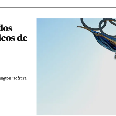
dos
cos de
ington “sofrerá