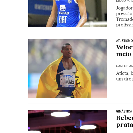
DIOGO MAG
Jogador
pressão
Treinad
profiss
ATLETISM
Veloc
meio 
CARLOS AR
Atleta, 
um tirot
GINÁSTICA
Rebec
prata