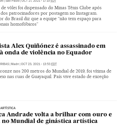
RI
|
São Paulo
|
OCT 27, 2021 - 17:15
EDT
 de vôlei foi dispensado do Minas Tênis Clube após
 dos patrocinadores por postagem no Instagram.
or do Brasil diz que a equipe “não tem espaço para
ionais homofóbicos”
O
ista Alex Quiñónez é assassinado em
à onda de violência no Equador
RIBAS
|
Madri
|
OCT 23, 2021 - 13:53
EDT
bronze nos 200 metros do Mundial de 2019, foi vítima de
eio nas ruas de Guayaquil. País vive estado de exceção
 ARTÍSTICA
a Andrade volta a brilhar com ouro e
 no Mundial de ginástica artística