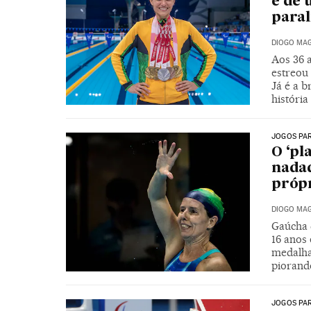
e de 
paral
DIOGO MAG
Aos 36 
estreou
Já é a 
história
JOGOS PA
O ‘pl
nadad
próp
DIOGO MAG
Gaúcha 
16 anos
medalha
piorand
JOGOS PA