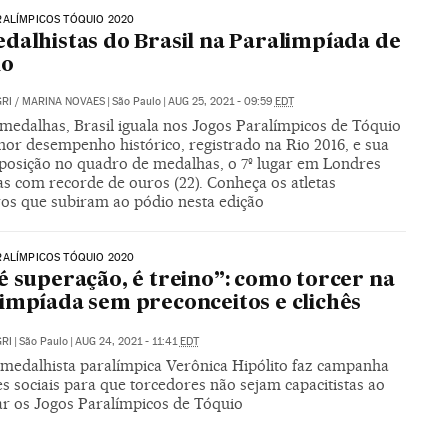
RALÍMPICOS TÓQUIO 2020
dalhistas do Brasil na Paralimpíada de
io
RI
/
MARINA NOVAES
|
São Paulo
|
AUG 25, 2021 - 09:59
EDT
medalhas, Brasil iguala nos Jogos Paralímpicos de Tóquio
hor desempenho histórico, registrado na Rio 2016, e sua
posição no quadro de medalhas, o 7º lugar em Londres
as com recorde de ouros (22). Conheça os atletas
iros que subiram ao pódio nesta edição
RALÍMPICOS TÓQUIO 2020
é superação, é treino”: como torcer na
impíada sem preconceitos e clichês
RI
|
São Paulo
|
AUG 24, 2021 - 11:41
EDT
e medalhista paralímpica Verônica Hipólito faz campanha
s sociais para que torcedores não sejam capacitistas ao
r os Jogos Paralímpicos de Tóquio