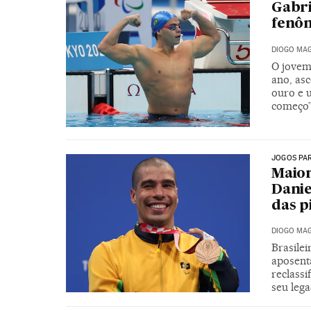
Gabri
fenôm
DIOGO MAG
O jovem
ano, as
ouro e u
começo
JOGOS PA
Maior
Danie
das p
DIOGO MAG
Brasile
aposent
reclass
seu leg