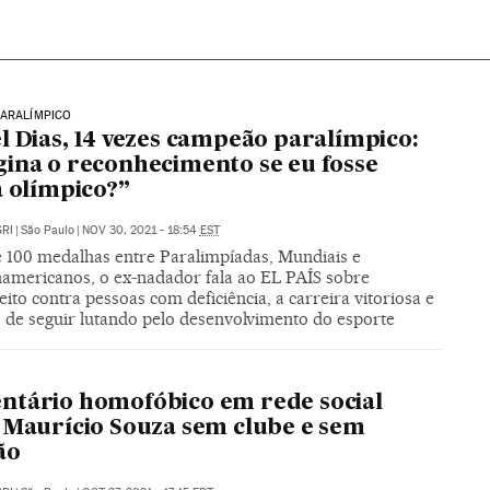
PARALÍMPICO
l Dias, 14 vezes campeão paralímpico:
ina o reconhecimento se eu fosse
a olímpico?”
RI
|
São Paulo
|
NOV 30, 2021 - 18:54
EST
 100 medalhas entre Paralimpíadas, Mundiais e
americanos, o ex-nadador fala ao EL PAÍS sobre
ito contra pessoas com deficiência, a carreira vitoriosa e
o de seguir lutando pelo desenvolvimento do esporte
tário homofóbico em rede social
 Maurício Souza sem clube e sem
ão