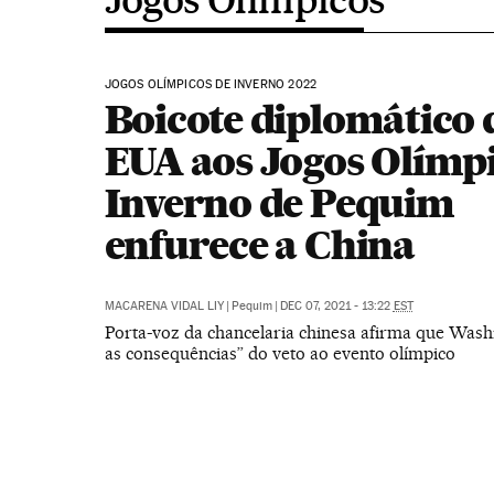
JOGOS OLÍMPICOS DE INVERNO 2022
Boicote diplomático 
EUA aos Jogos Olímpi
Inverno de Pequim
enfurece a China
MACARENA VIDAL LIY
|
Pequim
|
DEC 07, 2021 - 13:22
EST
Porta-voz da chancelaria chinesa afirma que Wash
as consequências” do veto ao evento olímpico