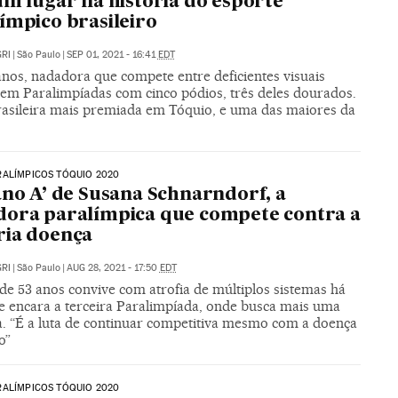
um lugar na história do esporte
ímpico brasileiro
RI
|
São Paulo
|
SEP 01, 2021 - 16:41
EDT
anos, nadadora que compete entre deficientes visuais
 em Paralimpíadas com cinco pódios, três deles dourados.
brasileira mais premiada em Tóquio, e uma das maiores da
RALÍMPICOS TÓQUIO 2020
ano A’ de Susana Schnarndorf, a
ora paralímpica que compete contra a
ria doença
RI
|
São Paulo
|
AUG 28, 2021 - 17:50
EDT
de 53 anos convive com atrofia de múltiplos sistemas há
 e encara a terceira Paralimpíada, onde busca mais uma
. “É a luta de continuar competitiva mesmo com a doença
o”
RALÍMPICOS TÓQUIO 2020