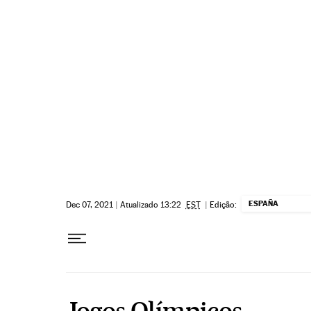
Pular para o conteúdo
ESPAÑA
Dec 07, 2021
|
Atualizado 13:22
EST
|
Edição:
Jogos Olímpicos