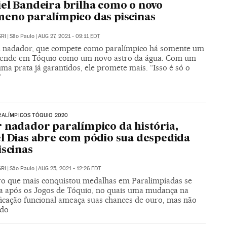
el Bandeira brilha como o novo
eno paralímpico das piscinas
RI
|
São Paulo
|
AUG 27, 2021 - 09:11
EDT
 nadador, que compete como paralímpico há somente um
cende em Tóquio como um novo astro da água. Com um
ma prata já garantidos, ele promete mais. “Isso é só o
”
RALÍMPICOS TÓQUIO 2020
 nadador paralímpico da história,
l Dias abre com pódio sua despedida
iscinas
RI
|
São Paulo
|
AUG 25, 2021 - 12:26
EDT
iro que mais conquistou medalhas em Paralimpíadas se
a após os Jogos de Tóquio, no quais uma mudança na
ificação funcional ameaça suas chances de ouro, mas não
ado