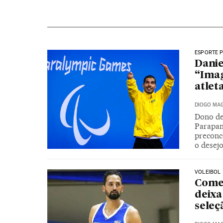
ESPORTE 
Danie
“Imag
atlet
DIOGO MAG
Dono de
Parapan
preconce
o desej
VOLEIBOL
Comen
deixa
seleç