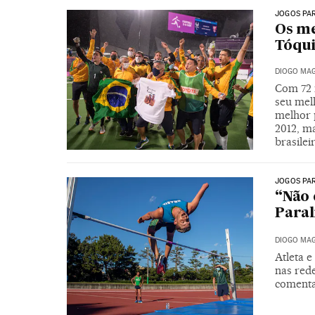
JOGOS PA
Os me
Tóqu
DIOGO MAG
Com 72 
seu mel
melhor 
2012, m
brasile
JOGOS PA
“Não 
Paral
DIOGO MAG
Atleta 
nas rede
comenta