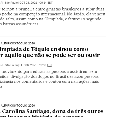
RI
|
São Paulo
|
OCT 23, 2021 - 09:14
EDT
e tornou a primeira entre ginastas brasileiros a subir duas
o pódio na competição internacional. No Japão, ela venceu
 de salto, assim como na Olimpíada, e faturou o segundo
s barras assimétricas
RALÍMPICOS TÓQUIO 2020
impíada de Tóquio ensinou como
r aquilo que não se pode ver ou ouvir
RI
|
São Paulo
|
SEP 06, 2021 - 19:50
EDT
 movimento para educar as pessoas a assistirem sem
eitos, divulgação dos Jogos no Brasil destacou pessoas
iciência nos comentários e contou com narrações mais
as
RALÍMPICOS TÓQUIO 2020
 Carolina Santiago, dona de três ouros