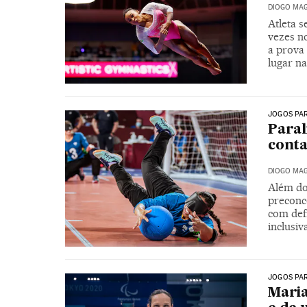
DIOGO MAG
Atleta s
vezes n
a prova
lugar na
JOGOS PA
Paral
conta
DIOGO MAG
Além do
preconc
com def
inclusiv
JOGOS PA
Maria