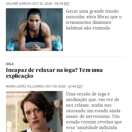
SALOMÉ GARCÍA
|
OCT 15, 2019 - 08:48
EDT
Gerar uma grande tensão
muscular ativa fibras que o
treinamento dinâmico
habitual não estimula
IOGA
Incapaz de relaxar na ioga? Tem uma
explicação
MARÍA LÓPEZ VILLODRES
|
OCT 09, 2019 - 12:46
EDT
Uma sessão de ioga e
meditação que, em vez de
nos relaxar, acaba nos
causando um estado ainda
maior de nervosismo. Um
estudo recente revelou que
essa “ansiedade induzida