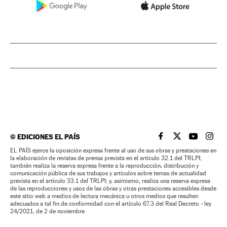
©
EDICIONES EL PAÍS
EL PAÍS BRASIL EN
EL PAÍS BRASI
EL PAÍS B
EL PA
EL PAÍS ejerce la oposición expresa frente al uso de sus obras y prestaciones en
la elaboración de revistas de prensa prevista en el artículo 32.1 del TRLPI;
también realiza la reserva expresa frente a la reproducción, distribución y
comunicación pública de sus trabajos y artículos sobre temas de actualidad
prevista en el artículo 33.1 del TRLPI; y, asimismo, realiza una reserva expresa
de las reproducciones y usos de las obras y otras prestaciones accesibles desde
este sitio web a medios de lectura mecánica u otros medios que resulten
adecuados a tal fin de conformidad con el artículo 67.3 del Real Decreto - ley
24/2021, de 2 de noviembre