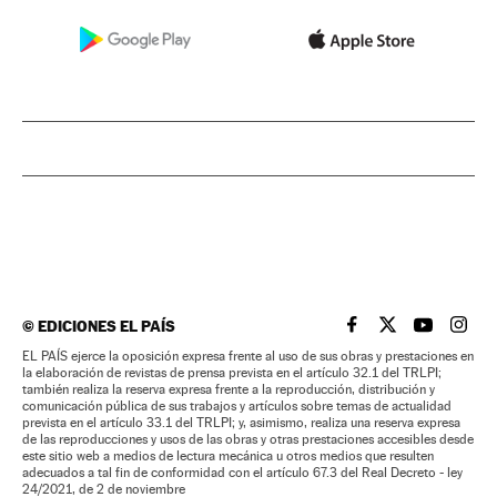
©
EDICIONES EL PAÍS
EL PAÍS BRASIL EN
EL PAÍS BRASI
EL PAÍS B
EL PA
EL PAÍS ejerce la oposición expresa frente al uso de sus obras y prestaciones en
la elaboración de revistas de prensa prevista en el artículo 32.1 del TRLPI;
también realiza la reserva expresa frente a la reproducción, distribución y
comunicación pública de sus trabajos y artículos sobre temas de actualidad
prevista en el artículo 33.1 del TRLPI; y, asimismo, realiza una reserva expresa
de las reproducciones y usos de las obras y otras prestaciones accesibles desde
este sitio web a medios de lectura mecánica u otros medios que resulten
adecuados a tal fin de conformidad con el artículo 67.3 del Real Decreto - ley
24/2021, de 2 de noviembre