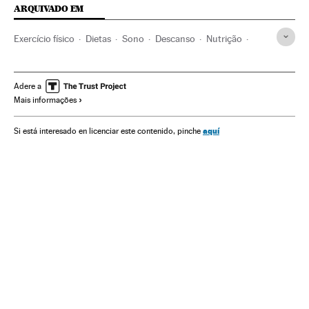
ARQUIVADO EM
Exercício físico
Dietas
Sono
Descanso
Nutrição
Saúde
Cuidado corporal
Bem-estar
Estilo vida
Açúcar
Consumo álcool
Smartphone
Adere a
Mais informações
Doenças cardiovasculares
Hipertensão arterial
Bebidas alcoólicas
Envelhecimento população
Vinhos
aquí
Si está interesado en licenciar este contenido, pinche
Cerveja