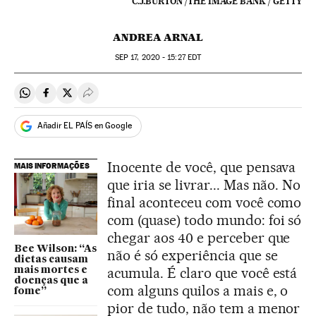
C.J.BURTON /THE IMAGE BANK / GETTY
ANDREA ARNAL
SEP
17, 2020 - 15:27
EDT
Compartir en Whatsapp
Compartir en Facebook
Compartir en Twitter
Desplegar Redes Sociales
Añadir EL PAÍS en Google
Inocente de você, que pensava
MAIS INFORMAÇÕES
que iria se livrar... Mas não. No
final aconteceu com você como
com (quase) todo mundo: foi só
chegar aos 40 e perceber que
Bee Wilson: “As
não é só experiência que se
dietas causam
acumula. É claro que você está
mais mortes e
doenças que a
com alguns quilos a mais e, o
fome”
pior de tudo, não tem a menor