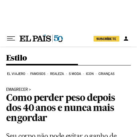
Pular para o conteúdo
SUSCRÍBETE
Estilo
EL VIAJERO
FAMOSOS
REALEZA
S MODA
ICON
CRIANÇAS
EMAGRECER
Como perder peso depois
dos 40 anos e nunca mais
engordar
Seu corpo não pode evitar o ganho de