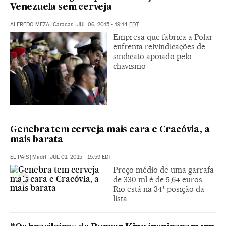
Venezuela sem cerveja
ALFREDO MEZA
|
Caracas
|
JUL 06, 2015 - 19:14
EDT
Empresa que fabrica a Polar
enfrenta reivindicações de
sindicato apoiado pelo
chavismo
Genebra tem cerveja mais cara e Cracóvia, a
mais barata
EL PAÍS
|
Madri
|
JUL 01, 2015 - 15:59
EDT
Preço médio de uma garrafa
de 330 ml é de 5,64 euros.
Rio está na 34ª posição da
lista