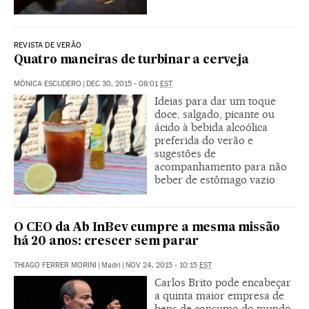
REVISTA DE VERÃO
Quatro maneiras de turbinar a cerveja
MÒNICA ESCUDERO
|
DEC 30, 2015 - 08:01
EST
Ideias para dar um toque
doce, salgado, picante ou
ácido à bebida alcoólica
preferida do verão e
sugestões de
acompanhamento para não
beber de estômago vazio
O CEO da Ab InBev cumpre a mesma missão
há 20 anos: crescer sem parar
THIAGO FERRER MORINI
|
Madri
|
NOV 24, 2015 - 10:15
EST
Carlos Brito pode encabeçar
a quinta maior empresa de
bens de consumo do mundo