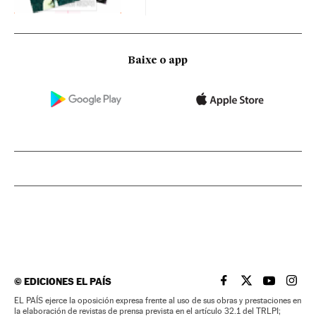
Baixe o app
©
EDICIONES EL PAÍS
EL PAÍS BRASIL EN
EL PAÍS BRASI
EL PAÍS B
EL PA
EL PAÍS ejerce la oposición expresa frente al uso de sus obras y prestaciones en
la elaboración de revistas de prensa prevista en el artículo 32.1 del TRLPI;