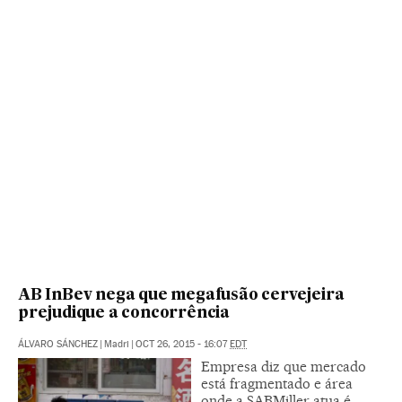
AB InBev nega que megafusão cervejeira
prejudique a concorrência
ÁLVARO SÁNCHEZ
|
Madri
|
OCT 26, 2015 - 16:07
EDT
Empresa diz que mercado
está fragmentado e área
onde a SABMiller atua é