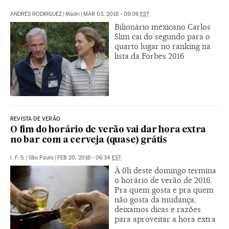
ANDRÉS RODRÍGUEZ
|
Madri
|
MAR 03, 2016 - 09:06
EST
Bilionário mexicano Carlos
Slim cai do segundo para o
quarto lugar no ranking na
lista da Forbes 2016
REVISTA DE VERÃO
O fim do horário de verão vai dar hora extra
no bar com a cerveja (quase) grátis
I. F. S.
|
São Paulo
|
FEB 20, 2016 - 06:34
EST
À 0h deste domingo termina
o horário de verão de 2016.
Pra quem gosta e pra quem
não gosta da mudança,
deixamos dicas e razões
para aproveitar a hora extra