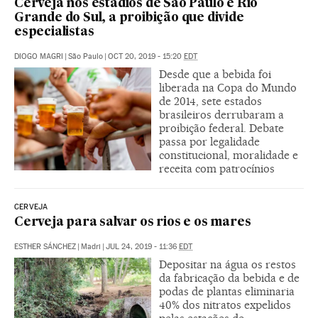
Cerveja nos estádios de São Paulo e Rio
Grande do Sul, a proibição que divide
especialistas
DIOGO MAGRI
|
São Paulo
|
OCT 20, 2019 - 15:20
EDT
Desde que a bebida foi
liberada na Copa do Mundo
de 2014, sete estados
brasileiros derrubaram a
proibição federal. Debate
passa por legalidade
constitucional, moralidade e
receita com patrocínios
CERVEJA
Cerveja para salvar os rios e os mares
ESTHER SÁNCHEZ
|
Madri
|
JUL 24, 2019 - 11:36
EDT
Depositar na água os restos
da fabricação da bebida e de
podas de plantas eliminaria
40% dos nitratos expelidos