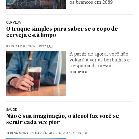
os brancos em 2089
CERVEJA
O truque simples para saber se o copo de
cerveja está limpo
ICON
|
SEP 07, 2017 - 15:15
EDT
A partir de agora, você não
voltará a ver as borbulhas e
a espuma da mesma
maneira
SAÚDE
Não é sua imaginação, o álcool faz você se
sentir cada vez pior
TERESA MORALES GARCÍA
|
AUG 04, 2017 - 13:16
EDT