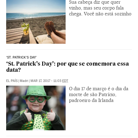
Sua cabeça diz que quer
vinho, mas seu corpo fala
chega. Você não está sozinho
‘ST. PATRICK’S DAY’
‘St. Patrick’s Day’: por que se comemora essa
data?
EL PAÍS
|
Madri
|
MAR 17, 2017 - 11:03
EDT
O dia 17 de março é o dia da
morte de são Patrício,
padroeiro da Irlanda