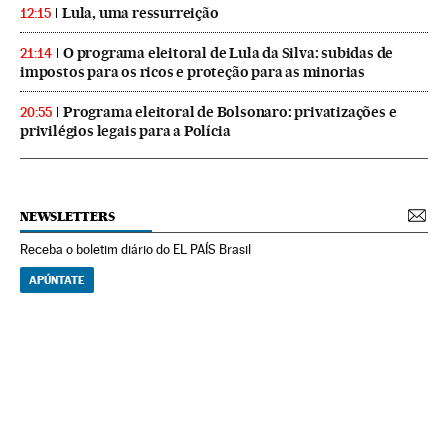
Lula, uma ressurreição
12:15
O programa eleitoral de Lula da Silva: subidas de
21:14
impostos para os ricos e proteção para as minorias
Programa eleitoral de Bolsonaro: privatizações e
20:55
privilégios legais para a Polícia
NEWSLETTERS
Receba o boletim diário do EL PAÍS Brasil
APÚNTATE
NEWSLETTERS
Boletín de América
Cada semana en tu cuenta de correo una selección de las noticias,
reportajes y análisis de los periodistas de EL PAÍS con los acontecimientos