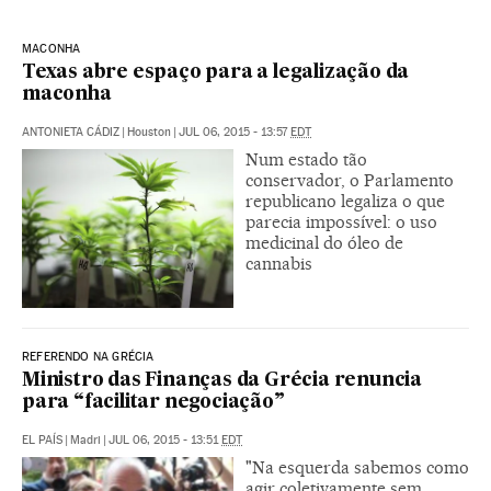
MACONHA
Texas abre espaço para a legalização da
maconha
ANTONIETA CÁDIZ
|
Houston
|
JUL 06, 2015 - 13:57
EDT
Num estado tão
conservador, o Parlamento
republicano legaliza o que
parecia impossível: o uso
medicinal do óleo de
cannabis
REFERENDO NA GRÉCIA
Ministro das Finanças da Grécia renuncia
para “facilitar negociação”
EL PAÍS
|
Madri
|
JUL 06, 2015 - 13:51
EDT
"Na esquerda sabemos como
agir coletivamente sem