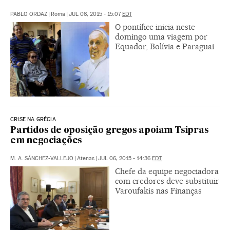
PABLO ORDAZ
|
Roma
|
JUL 06, 2015 - 15:07
EDT
O pontífice inicia neste
domingo uma viagem por
Equador, Bolívia e Paraguai
CRISE NA GRÉCIA
Partidos de oposição gregos apoiam Tsipras
em negociações
M. A. SÁNCHEZ-VALLEJO
|
Atenas
|
JUL 06, 2015 - 14:36
EDT
Chefe da equipe negociadora
com credores deve substituir
Varoufakis nas Finanças