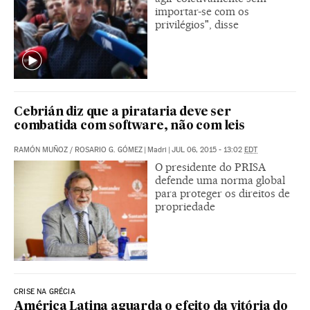
importar-se com os
privilégios", disse
Cebrián diz que a pirataria deve ser
combatida com software, não com leis
RAMÓN MUÑOZ
/
ROSARIO G. GÓMEZ
|
Madri
|
JUL 06, 2015 - 13:02
EDT
O presidente do PRISA
defende uma norma global
para proteger os direitos de
propriedade
CRISE NA GRÉCIA
América Latina aguarda o efeito da vitória do