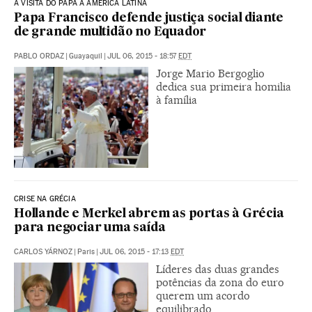
A VISITA DO PAPA À AMÉRICA LATINA
Papa Francisco defende justiça social diante
de grande multidão no Equador
PABLO ORDAZ
|
Guayaquil
|
JUL 06, 2015 - 18:57
EDT
Jorge Mario Bergoglio
dedica sua primeira homilia
à família
CRISE NA GRÉCIA
Hollande e Merkel abrem as portas à Grécia
para negociar uma saída
CARLOS YÁRNOZ
|
Paris
|
JUL 06, 2015 - 17:13
EDT
Líderes das duas grandes
potências da zona do euro
querem um acordo
equilibrado