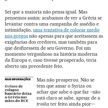
Sei que a maioria não pensa igual. Mas
pensemos assim: acabamos de ver a Grécia se
levantar contra uma campanha de assédio e
intimidação,
uma tentativa de colocar medo
nos gregos
não apenas para que aceitassem as
exigências dos credores, mas também para
que desfizessem de seu Governo. Foi um
momento vergonhoso na história moderna
da Europa e, caso tivesse prosperado, teria
aberto um precedente feio.
Mas não prosperou. Não se
MAIS INFORMAÇÕES
tem que amar o Syriza ou
O risco de
colapso
achar que sabe o que faz –não
bancário deixa
está claro se sabe, apesar de a
a Grécia nas
mãos do BCE
troika
ter feito ainda pior—