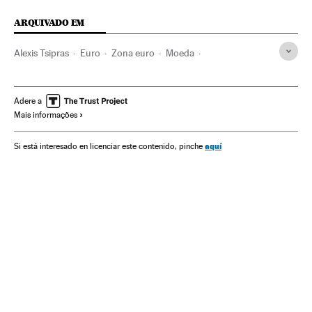
ARQUIVADO EM
Alexis Tsipras
Euro
Zona euro
Moeda
Economia europeia
Dinheiro
UE
Organizações internacionais
Relações exteriores
Adere a
Mais informações
Economia
Finanças
Syriza
Grécia
Balcãs
Partidos políticos
Europa Sul
Europa
Política
aquí
Si está interesado en licenciar este contenido, pinche