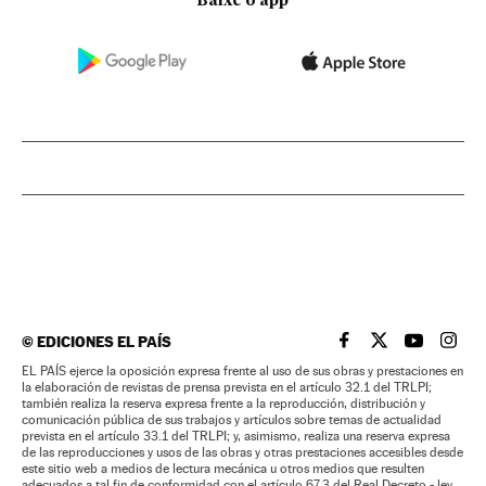
Baixe o app
©
EDICIONES EL PAÍS
EL PAÍS BRASIL EN
EL PAÍS BRASI
EL PAÍS B
EL PA
EL PAÍS ejerce la oposición expresa frente al uso de sus obras y prestaciones en
la elaboración de revistas de prensa prevista en el artículo 32.1 del TRLPI;
también realiza la reserva expresa frente a la reproducción, distribución y
comunicación pública de sus trabajos y artículos sobre temas de actualidad
prevista en el artículo 33.1 del TRLPI; y, asimismo, realiza una reserva expresa
de las reproducciones y usos de las obras y otras prestaciones accesibles desde
este sitio web a medios de lectura mecánica u otros medios que resulten
adecuados a tal fin de conformidad con el artículo 67.3 del Real Decreto - ley