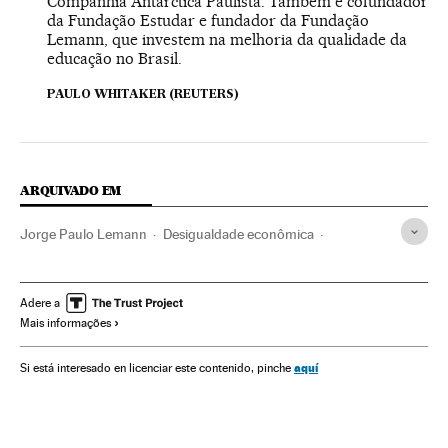
Companhia Antarctica Paulista. Também é cofundador
da Fundação Estudar e fundador da Fundação
Lemann, que investem na melhoria da qualidade da
educação no Brasil.
PAULO WHITAKER (REUTERS)
ARQUIVADO EM
Jorge Paulo Lemann
Desigualdade econômica
Desigualdade social
Pobreza
Brasil
América do Sul
América Latina
América
Problemas sociais
Adere a
Mais informações
Sociedade
AB InBev
Cerveja
Bebidas alcoólicas
Bebidas
Alimentação
Alimentos
Empresas
aquí
Si está interesado en licenciar este contenido, pinche
Indústria
Economia