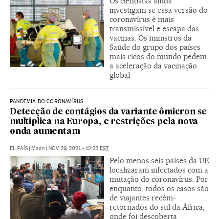
Os cientistas ainda
investigam se essa versão do
coronavírus é mais
transmissível e escapa das
vacinas. Os ministros da
Saúde do grupo dos países
mais ricos do mundo pedem
a aceleração da vacinação
global
PANDEMIA DO CORONAVÍRUS
Detecção de contágios da variante ômicron se
multiplica na Europa, e restrições pela nova
onda aumentam
EL PAÍS
|
Madri
|
NOV 29, 2021 - 12:23
EST
Pelo menos seis países da UE
localizaram infectados com a
mutação do coronavírus. Por
enquanto, todos os casos são
de viajantes recém-
retornados do sul da África,
onde foi descoberta