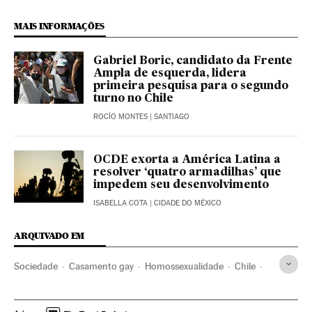
MAIS INFORMAÇÕES
Gabriel Boric, candidato da Frente
Ampla de esquerda, lidera
primeira pesquisa para o segundo
turno no Chile
ROCÍO MONTES
| SANTIAGO
OCDE exorta a América Latina a
resolver ‘quatro armadilhas’ que
impedem seu desenvolvimento
ISABELLA COTA
| CIDADE DO MÉXICO
ARQUIVADO EM
Sociedade
Casamento gay
Homossexualidade
Chile
Direitos humanos
Sebastián Piñera
Michelle Bachelet
Comunidad Lgtbiq
América do Sul
América