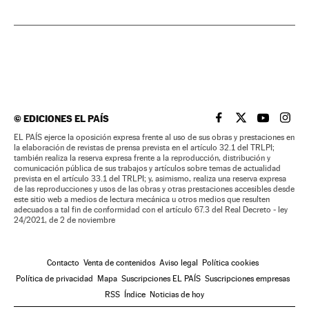
©
EDICIONES EL PAÍS
EL PAÍS BRASIL EN
EL PAÍS BRASI
EL PAÍS B
EL PA
EL PAÍS ejerce la oposición expresa frente al uso de sus obras y prestaciones en
la elaboración de revistas de prensa prevista en el artículo 32.1 del TRLPI;
también realiza la reserva expresa frente a la reproducción, distribución y
comunicación pública de sus trabajos y artículos sobre temas de actualidad
prevista en el artículo 33.1 del TRLPI; y, asimismo, realiza una reserva expresa
de las reproducciones y usos de las obras y otras prestaciones accesibles desde
este sitio web a medios de lectura mecánica u otros medios que resulten
adecuados a tal fin de conformidad con el artículo 67.3 del Real Decreto - ley
24/2021, de 2 de noviembre
Contacto
Venta de contenidos
Aviso legal
Política cookies
Política de privacidad
Mapa
Suscripciones EL PAÍS
Suscripciones empresas
RSS
Índice
Noticias de hoy