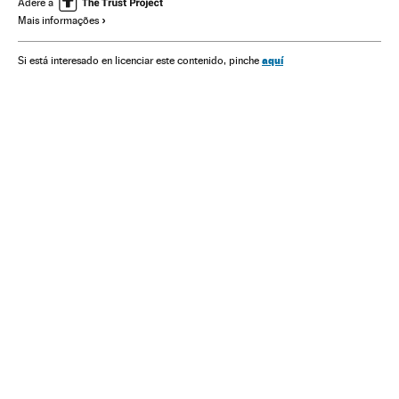
Adere a
Mais informações
América Latina
Casamento
aquí
Si está interesado en licenciar este contenido, pinche