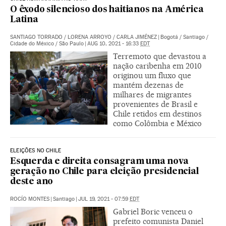
O êxodo silencioso dos haitianos na América
Latina
SANTIAGO TORRADO
/
LORENA ARROYO
/
CARLA JIMÉNEZ
|
Bogotá / Santiago /
Cidade do México / São Paulo
|
AUG 10, 2021 - 16:33
EDT
Terremoto que devastou a
nação caribenha em 2010
originou um fluxo que
mantém dezenas de
milhares de migrantes
provenientes de Brasil e
Chile retidos em destinos
como Colômbia e México
ELEIÇÕES NO CHILE
Esquerda e direita consagram uma nova
geração no Chile para eleição presidencial
deste ano
ROCÍO MONTES
|
Santiago
|
JUL 19, 2021 - 07:59
EDT
Gabriel Boric venceu o
prefeito comunista Daniel