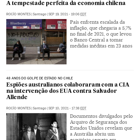
A tempestade perfeita da economia chilena
ROCÍO MONTES
|
Santiago
|
SEP 19, 2021 - 19:06
EDT
País enfrenta escalada da
inflação, que chegaria a 5,7%
no final de 2021, o que levou
o Banco Central a tomar
medidas inéditas em 23 anos
48 ANOS DO GOLPE DE ESTADO NO CHILE
Espiões australianos colaboraram com a CIA
na intervenção dos EUA contra Salvador
Allende
ROCÍO MONTES
|
Santiago
|
SEP 10, 2021 - 17:38
EDT
Documentos divulgados pelo
Arquivo de Segurança dos
Estados Unidos revelam que
a Austrália abriu um
escritório secreto em