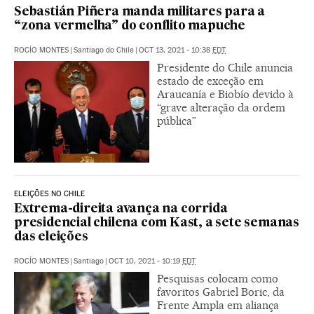
Sebastián Piñera manda militares para a
“zona vermelha” do conflito mapuche
ROCÍO MONTES
|
Santiago do Chile
|
OCT 13, 2021 - 10:38
EDT
Presidente do Chile anuncia
estado de exceção em
Araucanía e Biobío devido à
“grave alteração da ordem
pública”
ELEIÇÕES NO CHILE
Extrema-direita avança na corrida
presidencial chilena com Kast, a sete semanas
das eleições
ROCÍO MONTES
|
Santiago
|
OCT 10, 2021 - 10:19
EDT
Pesquisas colocam como
favoritos Gabriel Boric, da
Frente Ampla em aliança