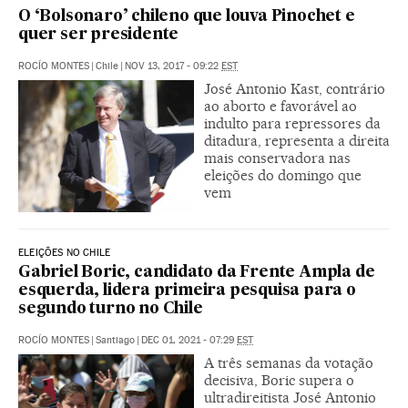
O ‘Bolsonaro’ chileno que louva Pinochet e
quer ser presidente
ROCÍO MONTES
|
Chile
|
NOV 13, 2017 - 09:22
EST
José Antonio Kast, contrário
ao aborto e favorável ao
indulto para repressores da
ditadura, representa a direita
mais conservadora nas
eleições do domingo que
vem
ELEIÇÕES NO CHILE
Gabriel Boric, candidato da Frente Ampla de
esquerda, lidera primeira pesquisa para o
segundo turno no Chile
ROCÍO MONTES
|
Santiago
|
DEC 01, 2021 - 07:29
EST
A três semanas da votação
decisiva, Boric supera o
ultradireitista José Antonio