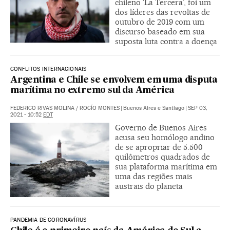
chileno ‘La Tercera’, foi um
dos líderes das revoltas de
outubro de 2019 com um
discurso baseado em sua
suposta luta contra a doença
CONFLITOS INTERNACIONAIS
Argentina e Chile se envolvem em uma disputa
marítima no extremo sul da América
FEDERICO RIVAS MOLINA
/
ROCÍO MONTES
|
Buenos Aires e Santiago
|
SEP 03,
2021 - 10:52
EDT
Governo de Buenos Aires
acusa seu homólogo andino
de se apropriar de 5.500
quilômetros quadrados de
sua plataforma marítima em
uma das regiões mais
austrais do planeta
PANDEMIA DE CORONAVÍRUS