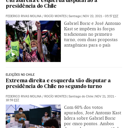
Ultradireita e esquerda disputarão a
presidência do Chile
FEDERICO RIVAS MOLINA
/
ROCÍO MONTES
|
Santiago
|
NOV 22, 2021 - 05:57
EST
Gabriel Boric e José Antonio
Kast se impõem às forças
tradicionais no primeiro
turno, com duas propostas
antagônicas para o país
ELEIÇÕES NO CHILE
Extrema direita e esquerda vão disputar a
presidência do Chile no segundo turno
FEDERICO RIVAS MOLINA
/
ROCÍO MONTES
|
Santiago do Chile
|
NOV 21, 2021 -
18:59
EST
Com 60% dos votos
apurados, José Antonio Kast
lidera sobre Gabriel Boric
por cinco pontos. Ambos