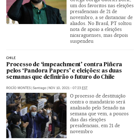
um dos favoritos nas eleições
presidenciais de 21 de
novembro, a se distanciar de
aliados. No Brasil, PT soltou
nota de apoio a eleições
nicaraguenses, mas depois
suspendeu
CHILE
Processo de ‘impeachment’ contra Piñera
pelos ‘Pandora Papers’ e eleições: as duas
semanas que definirão o futuro do Chile
ROCÍO MONTES
|
Santiago
|
NOV 10, 2021 - 07:23
EST
O processo de destituição
contra o mandatário será
analisado pelo Senado na
semana que vem, a poucos
dias das eleições
presidenciais, em 21 de
novembro