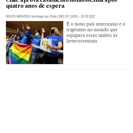
Chile aprova casamento homossexual após
quatro anos de espera
ROCÍO MONTES
|
Santiago do Chile
|
DEC 07, 2021 - 15:52
EST
É o nono país americano e o
trigésimo no mundo que
equipara essas uniões às
heterossexuais