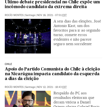
Último debate presidencial no Chile expõe um
incômodo candidato da extrema direita
ROCÍO MONTES
|
Santiago
|
NOV 16, 2021 - 07:01
EST
A seis dias das eleições, José
Antonio Kast, um dos
favoritos para ir ao segundo
turno, comete erros
evidentes e não parece
seguro nem sorridente
CHILE
Apoio do Partido Comunista do Chile à eleição
na Nicarágua impacta candidato da esquerda
a dias da eleição
ROCÍO MONTES
|
Santiago
|
NOV 12, 2021 - 18:43
EST
Respaldo do PC aos
resultados eleitorais que
deram vitória a Daniel
Ortega obriga Gabriel Boric,