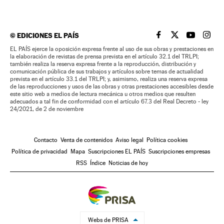
©
EDICIONES EL PAÍS
EL PAÍS BRASIL EN
EL PAÍS BRASI
EL PAÍS B
EL PA
EL PAÍS ejerce la oposición expresa frente al uso de sus obras y prestaciones en
la elaboración de revistas de prensa prevista en el artículo 32.1 del TRLPI;
también realiza la reserva expresa frente a la reproducción, distribución y
comunicación pública de sus trabajos y artículos sobre temas de actualidad
prevista en el artículo 33.1 del TRLPI; y, asimismo, realiza una reserva expresa
de las reproducciones y usos de las obras y otras prestaciones accesibles desde
este sitio web a medios de lectura mecánica u otros medios que resulten
adecuados a tal fin de conformidad con el artículo 67.3 del Real Decreto - ley
24/2021, de 2 de noviembre
Contacto
Venta de contenidos
Aviso legal
Política cookies
Política de privacidad
Mapa
Suscripciones EL PAÍS
Suscripciones empresas
RSS
Índice
Noticias de hoy
Webs de PRISA