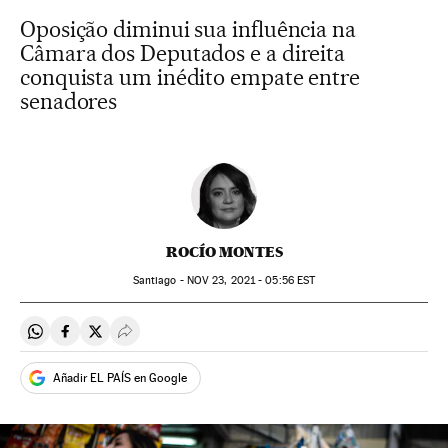
Oposição diminui sua influência na
Câmara dos Deputados e a direita
conquista um inédito empate entre
senadores
ROCÍO MONTES
Santiago -
NOV
23, 2021 - 05:56
EST
Compartir en Whatsapp
Compartir en Facebook
Compartir en Twitter
Desplegar Redes Sociales
Añadir EL PAÍS en Google