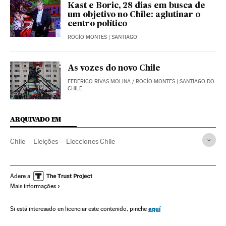
Kast e Boric, 28 dias em busca de
um objetivo no Chile: aglutinar o
centro político
ROCÍO MONTES
| SANTIAGO
As vozes do novo Chile
FEDERICO RIVAS MOLINA
/
ROCÍO MONTES
| SANTIAGO DO
CHILE
ARQUIVADO EM
Chile
Eleições
Elecciones Chile
Congresso dos Deputados Espanha
Política
Sebastián Piñera
Candidaturas políticas
Adere a
Mais informações
Correntes políticas
Ultradireita
América do Sul
América Latina
América
Resultados eleitorais
aquí
Si está interesado en licenciar este contenido, pinche
Gabriel Boric
José Antonio Kast