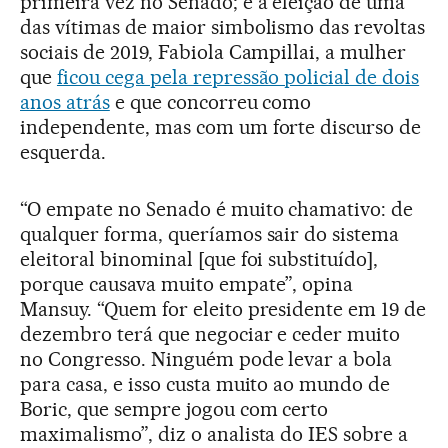
primeira vez no Senado; e a eleição de uma
das vítimas de maior simbolismo das revoltas
sociais de 2019, Fabiola Campillai, a mulher
que
ficou cega pela repressão policial de dois
anos atrás
e que concorreu como
independente, mas com um forte discurso de
esquerda.
“O empate no Senado é muito chamativo: de
qualquer forma, queríamos sair do sistema
eleitoral binominal [que foi substituído],
porque causava muito empate”, opina
Mansuy. “Quem for eleito presidente em 19 de
dezembro terá que negociar e ceder muito
no Congresso. Ninguém pode levar a bola
para casa, e isso custa muito ao mundo de
Boric, que sempre jogou com certo
maximalismo”, diz o analista do IES sobre a