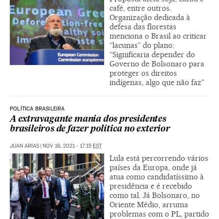
café, entre outros.
Organização dedicada à
defesa das florestas
menciona o Brasil ao criticar
“lacunas” do plano:
“Significaria depender do
Governo de Bolsonaro para
proteger os direitos
indígenas, algo que não faz”
POLÍTICA BRASILEIRA
A extravagante mania dos presidentes
brasileiros de fazer política no exterior
JUAN ARIAS
|
NOV 16, 2021 - 17:15
EST
Lula está percorrendo vários
países da Europa, onde já
atua como candidatíssimo à
presidência e é recebido
como tal. Já Bolsonaro, no
Oriente Médio, arruma
problemas com o PL, partido