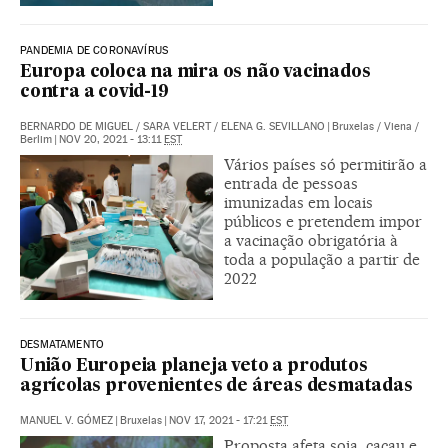
PANDEMIA DE CORONAVÍRUS
Europa coloca na mira os não vacinados
contra a covid-19
BERNARDO DE MIGUEL
/
SARA VELERT
/
ELENA G. SEVILLANO
|
Bruxelas / Viena /
Berlim
|
NOV 20, 2021 - 13:11
EST
Vários países só permitirão a
entrada de pessoas
imunizadas em locais
públicos e pretendem impor
a vacinação obrigatória à
toda a população a partir de
2022
DESMATAMENTO
União Europeia planeja veto a produtos
agrícolas provenientes de áreas desmatadas
MANUEL V. GÓMEZ
|
Bruxelas
|
NOV 17, 2021 - 17:21
EST
Proposta afeta soja, cacau e