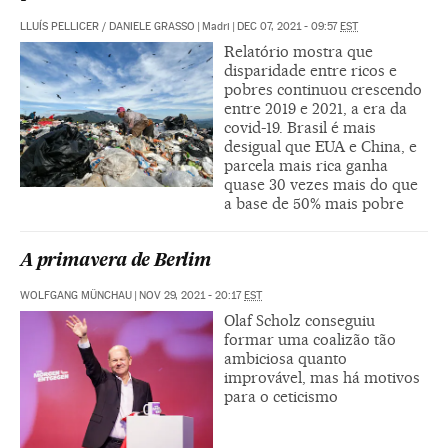
LLUÍS PELLICER
/
DANIELE GRASSO
|
Madri
|
DEC 07, 2021 - 09:57
EST
Relatório mostra que
disparidade entre ricos e
pobres continuou crescendo
entre 2019 e 2021, a era da
covid-19. Brasil é mais
desigual que EUA e China, e
parcela mais rica ganha
quase 30 vezes mais do que
a base de 50% mais pobre
A primavera de Berlim
WOLFGANG MÜNCHAU
|
NOV 29, 2021 - 20:17
EST
Olaf Scholz conseguiu
formar uma coalizão tão
ambiciosa quanto
improvável, mas há motivos
para o ceticismo