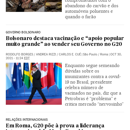
comprometidos com o
abandono do carvão e dos
automóveis poluentes e
quando o farão
GOVERNO BOLSONARO
Bolsonaro destaca vacinação e “apoio popular
muito grande” ao vender seu Governo no G20
RODOLFO BORGES
/
ANDREA RIZZI
/
CARLOS E. CUÉ
|
São Paulo / Roma
|
OCT 30,
2021 - 11:24
EDT
Enquanto segue semeando
dúvidas sobre os
imunizantes contra a covid-
19 no Brasil, presidente
celebra número de
vacinados no país, diz que a
Petrobras é “problema” e
critica mercado “nervosinho”
RELAÇÕES INTERNACIONAIS
Em Roma, G20 põe à prova a liderança