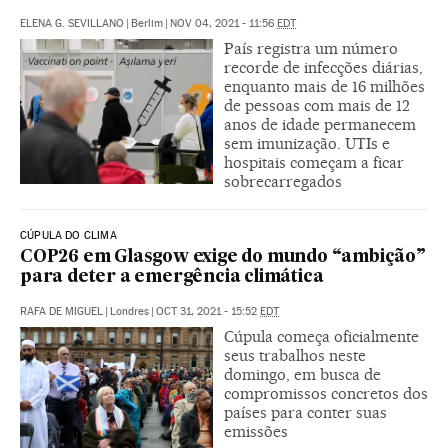
ELENA G. SEVILLANO
|
Berlim
|
NOV 04, 2021 - 11:56
EDT
País registra um número
recorde de infecções diárias,
enquanto mais de 16 milhões
de pessoas com mais de 12
anos de idade permanecem
sem imunização. UTIs e
hospitais começam a ficar
sobrecarregados
CÚPULA DO CLIMA
COP26 em Glasgow exige do mundo “ambição”
para deter a emergência climática
RAFA DE MIGUEL
|
Londres
|
OCT 31, 2021 - 15:52
EDT
Cúpula começa oficialmente
seus trabalhos neste
domingo, em busca de
compromissos concretos dos
países para conter suas
emissões