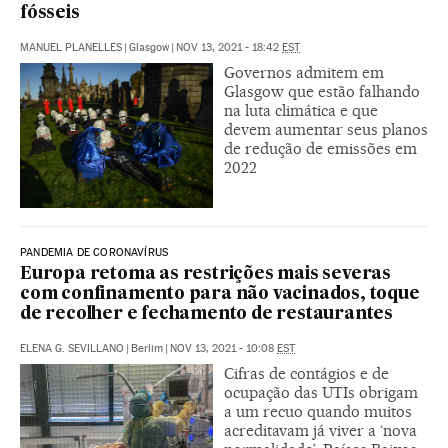
fósseis
MANUEL PLANELLES
|
Glasgow
|
NOV 13, 2021 - 18:42
EST
Governos admitem em
Glasgow que estão falhando
na luta climática e que
devem aumentar seus planos
de redução de emissões em
2022
PANDEMIA DE CORONAVÍRUS
Europa retoma as restrições mais severas
com confinamento para não vacinados, toque
de recolher e fechamento de restaurantes
ELENA G. SEVILLANO
|
Berlim
|
NOV 13, 2021 - 10:08
EST
Cifras de contágios e de
ocupação das UTIs obrigam
a um recuo quando muitos
acreditavam já viver a ‘nova