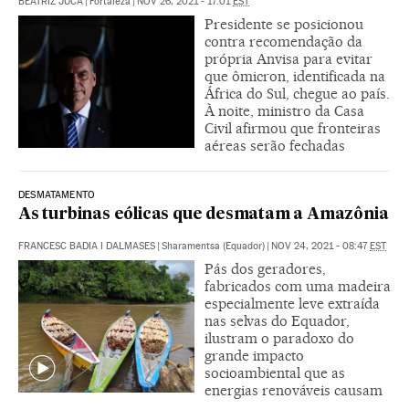
BEATRIZ JUCÁ
|
Fortaleza
|
NOV 26, 2021 - 17:01
EST
Presidente se posicionou
contra recomendação da
própria Anvisa para evitar
que ômicron, identificada na
África do Sul, chegue ao país.
À noite, ministro da Casa
Civil afirmou que fronteiras
aéreas serão fechadas
DESMATAMENTO
As turbinas eólicas que desmatam a Amazônia
FRANCESC BADIA I DALMASES
|
Sharamentsa (Equador)
|
NOV 24, 2021 - 08:47
EST
Pás dos geradores,
fabricados com uma madeira
especialmente leve extraída
nas selvas do Equador,
ilustram o paradoxo do
grande impacto
socioambiental que as
energias renováveis causam