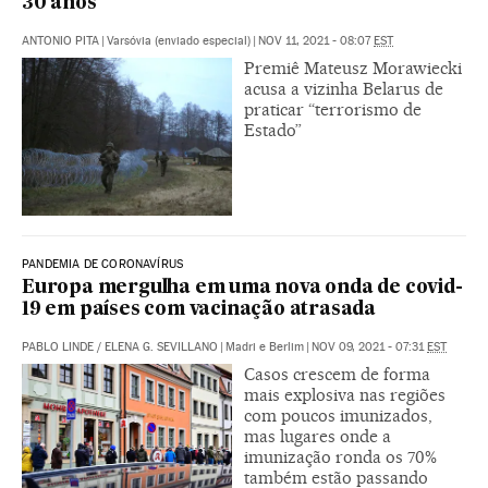
30 anos
ANTONIO PITA
|
Varsóvia (enviado especial)
|
NOV 11, 2021 - 08:07
EST
Premiê Mateusz Morawiecki
acusa a vizinha Belarus de
praticar “terrorismo de
Estado”
PANDEMIA DE CORONAVÍRUS
Europa mergulha em uma nova onda de covid-
19 em países com vacinação atrasada
PABLO LINDE
/
ELENA G. SEVILLANO
|
Madri e Berlim
|
NOV 09, 2021 - 07:31
EST
Casos crescem de forma
mais explosiva nas regiões
com poucos imunizados,
mas lugares onde a
imunização ronda os 70%
também estão passando