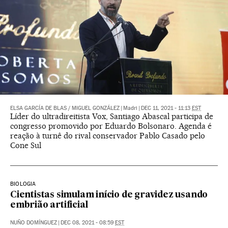
ELSA GARCÍA DE BLAS
/
MIGUEL GONZÁLEZ
|
Madri
|
DEC 11, 2021 - 11:13
EST
Líder do ultradireitista Vox, Santiago Abascal participa de
congresso promovido por Eduardo Bolsonaro. Agenda é
reação à turnê do rival conservador Pablo Casado pelo
Cone Sul
BIOLOGIA
Cientistas simulam início de gravidez usando
embrião artificial
NUÑO DOMÍNGUEZ
|
DEC 08, 2021 - 08:59
EST