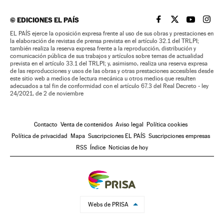
©
EDICIONES EL PAÍS
EL PAÍS BRASIL EN
EL PAÍS BRASI
EL PAÍS B
EL PA
EL PAÍS ejerce la oposición expresa frente al uso de sus obras y prestaciones en
la elaboración de revistas de prensa prevista en el artículo 32.1 del TRLPI;
también realiza la reserva expresa frente a la reproducción, distribución y
comunicación pública de sus trabajos y artículos sobre temas de actualidad
prevista en el artículo 33.1 del TRLPI; y, asimismo, realiza una reserva expresa
de las reproducciones y usos de las obras y otras prestaciones accesibles desde
este sitio web a medios de lectura mecánica u otros medios que resulten
adecuados a tal fin de conformidad con el artículo 67.3 del Real Decreto - ley
24/2021, de 2 de noviembre
Contacto
Venta de contenidos
Aviso legal
Política cookies
Política de privacidad
Mapa
Suscripciones EL PAÍS
Suscripciones empresas
RSS
Índice
Noticias de hoy
Webs de PRISA