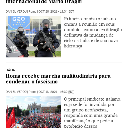
internacional de Mario Draghi
DANIEL VERDÚ
|
Roma
|
OCT 29, 2021 - 19:34
EDT
Primeiro-ministro italiano
encara a reunião em seus
domínios como a certificação
definitiva da mudança de
ciclo na Itália e de sua nova
liderança
ITÁLIA
Roma recebe marcha multitudinária para
condenar o fascismo
DANIEL VERDÚ
|
Roma
|
OCT 16, 2021 - 16:32
EDT
O principal sindicato italiano,
cuja sede foi invadida por
um grupo neofascista,
responde com uma grande
manifestação que pede a
proibição desses